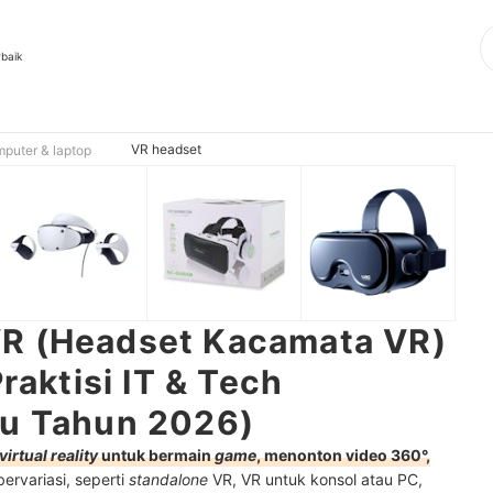
rbaik
VR headset
mputer & laptop
R (Headset Kacamata VR)
Praktisi IT & Tech
ru Tahun 2026)
virtual reality
untuk bermain
game
, menonton video 360°,
ervariasi, seperti
standalone
VR, VR untuk konsol atau PC,