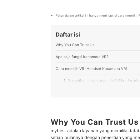
riset pasar, dan bekolaborasi de
Profil Ratih Nurwalidah
Pakar dalam artikel ini hanya meninjau isi cara memilih
Daftar isi
Why You Can Trust Us
Apa saja fungsi kacamata VR?
Cara memilih VR (Headset Kacamata VR)
1
Sesuaikan jenis kacamata VR berdasar
2
Periksa faktor-faktor yang memengaruhi ku
3
Untuk pengalaman gaming yang lebih optima
Jika Anda memiliki bujet terbatas atau h
Why You Can Trust Us
4
smartphone
mybest adalah layanan yang memiliki datab
Peringkat VR (Headset Kacamata VR) Terbaik
setiap bulannya dengan penelitian yang men