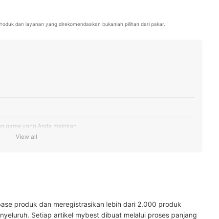
ngan pakar untuk membuat artikel yang menjawab kebutuhan pembaca.
. Produk dan layanan yang direkomendasikan bukanlah pilihan dari pakar.
kan game yang Anda mainkan
View all
alitas visual VR seperti resolusi, refresh rate, dan FoV
l, cek juga fitur tracking position dan controller
anya ingin menonton video, pilih VR box yang kompatibel dengan
ase produk dan meregistrasikan lebih dari 2.000 produk
yeluruh. Setiap artikel mybest dibuat melalui proses panjang