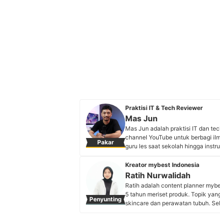
Praktisi IT & Tech Reviewer
Mas Jun
Mas Jun adalah praktisi IT dan t
channel YouTube untuk berbagi il
Pakar
guru les saat sekolah hingga inst
menyederhanakan konsep komplek
menciptakan konten edukatif sep
Kreator mybest Indonesia
keahlian teknis mendalam dan pe
Ratih Nurwalidah
Profil Mas Jun
Ratih adalah content planner myb
5 tahun meriset produk. Topik yang
Penyunting
skincare dan perawatan tubuh. Seba
Universitas Pendidikan Indonesia