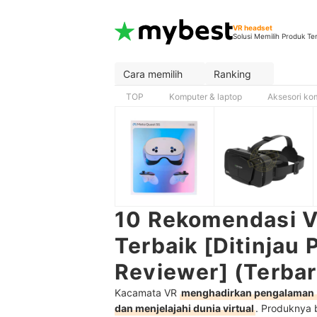
VR headset
Solusi Memilih Produk Te
Cara memilih
Ranking
TOP
Komputer & laptop
Aksesori ko
10 Rekomendasi V
Terbaik [Ditinjau 
Reviewer] (Terba
Kacamata VR
menghadirkan pengalaman
dan menjelajahi dunia virtual
. Produknya b