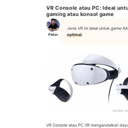
VR Console atau PC: Ideal un
gaming atau konsol game
Jenis VR ini ideal untuk
game
A
optimal
.
Pakar
Sumber:
sh
VR
Console
atau PC VR mengandalkan daya 