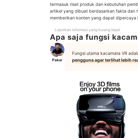
termasuk riset produk dan kebutuhan pem
Apakah kacamata VR aman untuk mata?
artikel yang dibuat berdasarkan fakta dan 
memberikan konten yang dapat dipercaya
Baca juga rekomendasi game lainnya di sini
Laporkan informasi yang kurang tepat
Apa saja fungsi kaca
Fungsi utama kacamata VR ada
pengguna agar terlihat lebih rea
Pakar