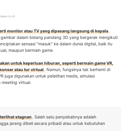
opee.co.id
erti monitor atau TV yang dipasang langsung di kepala
.
n gambar dalam bidang pandang 3D yang bergerak mengikuti
nciptakan sensasi "masuk" ke dalam dunia digital, baik itu
rtual, maupun bermain
game
.
akan untuk keperluan hiburan, seperti bermain
game
VR,
nser atau tur virtual
. Namun, fungsinya tak berhenti di
VR juga digunakan untuk pelatihan medis, simulasi
a
meeting
virtual.
erlihat stagnan
. Salah satu penyebabnya adalah
gga jarang dibeli secara pribadi atau untuk kebutuhan