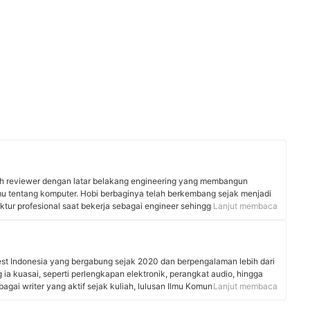
ech reviewer dengan latar belakang engineering yang membangun
mu tentang komputer. Hobi berbaginya telah berkembang sejak menjadi
ruktur profesional saat bekerja sebagai engineer sehingga mampu
Lanjut membaca
s menjadi konten yang mudah dipahami. Dorongan ini mendasarinya
utar teknologi untuk awam ataupun ahli dengan menggabungkan
ngalaman langsung dalam menguji produk.
est Indonesia yang bergabung sejak 2020 dan berpengalaman lebih dari
 ia kuasai, seperti perlengkapan elektronik, perangkat audio, hingga
gai writer yang aktif sejak kuliah, lulusan Ilmu Komunikasi,
Lanjut membaca
 ini telah banyak membantu mybest dalam pembuatan artikel, melakukan