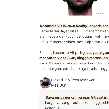
Sumber:
sh
Kacamata VR
(Virtual Reality)
bekerja sep
Berbeda dari layar biasa, VR menempatka
arah kepala dan tubuh pengguna. Hal ini me
untuk menonton video, menjelajah dunia vi
Saat ini, kacamata VR paling
banyak digun
menonton video 360°, hingga merasakan ko
sana. Dalam konteks edukasi dan industri, 
penerbangan, pelatihan kerja teknis, hingg
Praktisi IT & Tech Reviewer
Mas Jun
Sayangnya perkembangan VR saat ini t
harganya yang masih cukup tinggi sehin
individual.