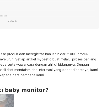
unaan
View all
api berbagai fungsi deteksi
bar
an sertifikasi keamanan
ase produk dan meregistrasikan lebih dari 2.000 produk
an
yeluruh. Setiap artikel mybest dibuat melalui proses panjang
baca serta wawancara dengan ahli di bidangnya. Dengan
hasil riset mendalam dan informasi yang dapat dipercaya, kami
ainnya di sini
 kepada para pembaca kami.
ki baby monitor?