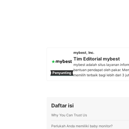
mybest, Inc.
Tim Editorial mybest
mybest adalah situs layanan info
bantuan pendapat oleh pakar. Me
Penyunting
memilih terbaik bagi lebih dari 3 j
kebutuhan sehari-hari, elektronik
Profil Tim Editorial mybest
Daftar isi
Why You Can Trust Us
Perlukah Anda memiliki baby monitor?