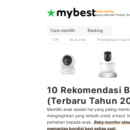
Baby monitor
Solusi Memilih Produk Te
Cara memilih
Ranking
TOP
Ibu & anak
Perlengkapan tidur 
10 Rekomendasi B
(Terbaru Tahun 2
Memiliki anak adalah hal yang paling memb
menginginkan yang terbaik untuk si kecil. M
perhatian kepada anak.
Baby monitor
atau
memantau kondisi bayi setiap saat
.