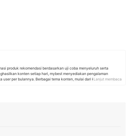
rmasi produk rekomendasi berdasarkan uji coba menyeluruh serta
nghasilkan konten setiap hari, mybest menyediakan pengalaman
uta user per bulannya. Berbagai tema konten, mulai dari kosmetik,
Lanjut membaca
 rumah tangga, hingga jasa bisa ditemukan di mybest.