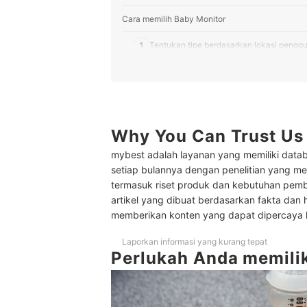
Cara memilih Baby Monitor
1
Tentukan tipe berdasarkan lokasi pengg
2
Pertimbangkan baby monitor yang dilengk
3
Periksa sudut pandang dan kualitas gam
4
Pastikan baby monitor memiliki lisensi d
Why You Can Trust Us
mybest adalah layanan yang memiliki datab
5
Pilih yang memiliki fungsi-fungsi tambah
setiap bulannya dengan penelitian yang men
termasuk riset produk dan kebutuhan pem
Peringkat Baby Monitor Terbaik
artikel yang dibuat berdasarkan fakta dan 
Baca juga rekomendasi perlengkapan tidur bayi l
memberikan konten yang dapat dipercaya
Laporkan informasi yang kurang tepat
Perlukah Anda memili