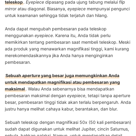
teleskop
.
Eyepiece
dipasang pada ujung tabung melalui
flip
mirror
atau diagonal. Biasanya,
eyepiece
mempunyai pengunci
untuk keamanan sehingga tidak terjatuh dan hilang.
Anda dapat mengubah pembesaran pada teleskop
menggunakan
eyepiece
. Karena itu, Anda tidak perlu
memikirkan tentang pembesaran saat membeli teleskop. Meski
ada produk yang menawarkan magnifikasi tinggi, kami kurang
merekomendasikannya jika Anda hanya menginginkan
pembesaran.
Sebuah
aperture
yang besar juga memungkinkan Anda
untuk mendapatkan magnifikasi atau pembesaran yang
maksimal
. Walau Anda sebenarnya bisa mendapatkan
pembesaran maksimal dengan
eyepiece
, tetapi tanpa aperture
besar, pembesaran tinggi tidak akan terlalu berpengaruh. Anda
justru hanya melihat cahaya kabur, berantakan, dan blur.
Sebuah teleskop dengan magnifikasi 50x (50 kali pembesaran)
sudah dapat digunakan untuk melihat Jupiter, cincin Saturnus,
nebula, bahkan galaksi. Namun, untuk mendapatkan detail