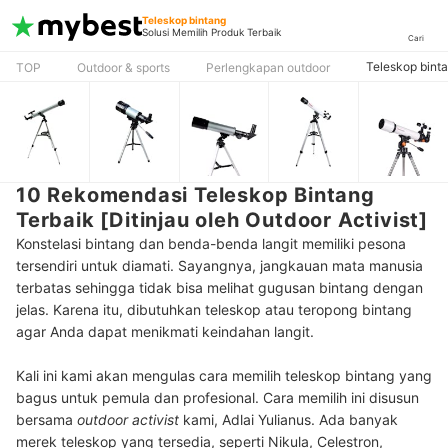
Teleskop bintang
Solusi Memilih Produk Terbaik
Cari
Teleskop bint
TOP
Outdoor & sports
Perlengkapan outdoor
10 Rekomendasi Teleskop Bintang
Terbaik [Ditinjau oleh Outdoor Activist]
Konstelasi bintang dan benda-benda langit memiliki pesona
tersendiri untuk diamati. Sayangnya, jangkauan mata manusia
terbatas sehingga tidak bisa melihat gugusan bintang dengan
jelas. Karena itu, dibutuhkan teleskop atau teropong bintang
agar Anda dapat menikmati keindahan langit.
Kali ini kami akan mengulas cara memilih teleskop bintang yang
bagus untuk pemula dan profesional. Cara memilih ini disusun
bersama
outdoor activist
kami, Adlai Yulianus. Ada banyak
merek teleskop yang tersedia, seperti Nikula, Celestron,