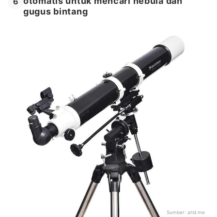
otomatis untuk mencari nebula dan
6
gugus bintang
Sumber:
atid.me