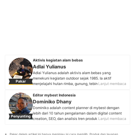
Aktivis kegiatan alam bebas
Adlai Yulianus
Adlai Yulianus adalah aktivis alam bebas yang
menekuni kegiatan outdoor sejak 1985. Ia aktif
Pakar
menjelajahi hutan rimba, gunung, tebing, dan gua,
Lanjut membaca
dengan pencapaian mendaki puncak Gunung Kerinci
(3.805 mdpl) sebagai bukti dedikasinya. Hingga kini,
Editor mybest Indonesia
Adlai tetap aktif bertualang secara berkelompok
Dominiko Dhany
maupun solo sebagai bentuk komitmen dan passion
Dominiko adalah content planner di mybest dengan
yang tak lekang oleh waktu terhadap dunia eksplorasi
lebih dari 10 tahun pengalaman dalam digital content
Penyunting
alam. Pengalaman 35+ tahun menjadikannya sebagai
creation, SEO, dan analisis tren produk. Memulai karier
Lanjut membaca
rujukan tepercaya bagi komunitas alam bebas
di Kaskus sebagai writer dan strategist, ia mengasah
Indonesia.
keterampilan dalam content marketing, review produk,
Profil Adlai Yulianus
Pakar dalam artikel ini hanya meninjau isi cara memilih. Produk dan layanan 
hingga copywriting. Kini, ia aktif berkolaborasi dengan