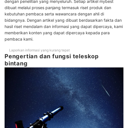
dengan penelitian yang menyeluruh. Setiap artikel mybest
6
nebula dan gugus bintang
dibuat melalui proses panjang termasuk riset produk dan
kebutuhan pembaca serta wawancara dengan ahli di
Peringkat Teleskop Bintang Terbaik
bidangnya. Dengan artikel yang dibuat berdasarkan fakta dan
hasil riset mendalam dan informasi yang dapat dipercaya, kami
Baca juga rekomendasi perlengkapan outdoor lainnya di sini
memberikan konten yang dapat dipercaya kepada para
pembaca kami.
Laporkan informasi yang kurang tepat
Pengertian dan fungsi teleskop
bintang