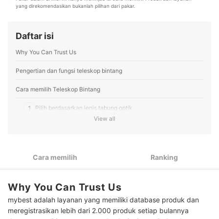
yang direkomendasikan bukanlah pilihan dari pakar.
pakar berbagai industri dan menggunakan riset
berbasis data untuk menyusun rekomendasi produk
yang akurat, tepercaya, dan bermanfaat bagi pembaca
Daftar isi
mybest.
Profil Dominiko Dhany
Why You Can Trust Us
Pengertian dan fungsi teleskop bintang
Cara memilih Teleskop Bintang
1
Pilih berdasarkan jenis tabung optik
View all
2
Sesuaikan jenis dudukan dengan kebutuhan
3
Periksa spesifikasi lensa dan cermin pada teleskop
Cara memilih
Ranking
Pertimbangkan teleskop yang dilengkapi adaptor untuk
4
menghubungkan dengan kamera
Why You Can Trust Us
Untuk penggunaan di luar ruangan, pilih teleskop yang ringan
5
mybest adalah layanan yang memiliki database produk dan
dan mudah dipasang
meregistrasikan lebih dari 2.000 produk setiap bulannya
Cek ketersediaan sistem deteksi otomatis untuk mencari