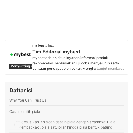
mybest, Inc.
Tim Editorial mybest
mybest adalah situs layanan informasi produk
rekomendasi berdasarkan uji coba menyeluruh serta
Penyunting
bantuan pendapat oleh pakar. Menghasilkan konten
Lanjut membaca
setiap hari, mybest menyediakan pengalaman memilih
terbaik bagi lebih dari 3 juta user per bulannya.
Berbagai tema konten, mulai dari kosmetik, kebutuhan
Daftar isi
sehari-hari, elektronik rumah tangga, hingga jasa bisa
ditemukan di mybest.
Why You Can Trust Us
Profil Tim Editorial mybest
Cara memilih piala
Sesuaikan jenis dan desain piala dengan acaranya: Piala
1
empat kaki, piala satu pilar, hingga piala bentuk patung