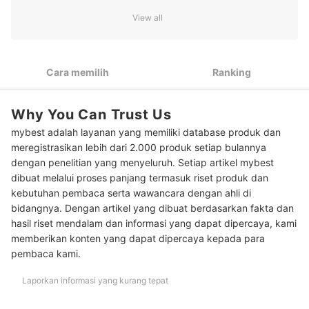
2
Cek bahan baku piala: Perunggu, marmer, atau kristal
View all
Pilih set piala berdasarkan tingkatan juara, yakni juara
3
pertama, kedua, ketiga, dan harapan
Cara memilih
Ranking
4
Pastikan piala telah sesuai dengan skala acara
Pertimbangkan piala custom yang bisa ditambahkan tulisan
5
Why You Can Trust Us
atau nama
mybest adalah layanan yang memiliki database produk dan
10 Rekomendasi piala terbaik
meregistrasikan lebih dari 2.000 produk setiap bulannya
dengan penelitian yang menyeluruh. Setiap artikel mybest
Baca juga rekomendasi hadiah lainnya sebagai bentuk penghargaan
dibuat melalui proses panjang termasuk riset produk dan
di sini
kebutuhan pembaca serta wawancara dengan ahli di
bidangnya. Dengan artikel yang dibuat berdasarkan fakta dan
hasil riset mendalam dan informasi yang dapat dipercaya, kami
memberikan konten yang dapat dipercaya kepada para
pembaca kami.
Laporkan informasi yang kurang tepat