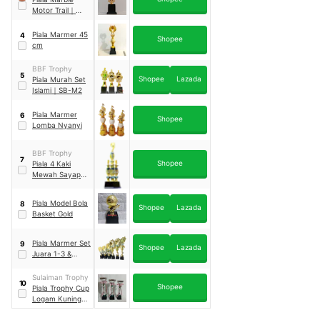
Motor Trail
｜
MARBLE-09
Piala Marmer 45
4
Shopee
cm
BBF Trophy
5
Shopee
Lazada
Piala Murah Set
Islami
｜
SB-M2
Piala Marmer
6
Shopee
Lomba Nyanyi
BBF Trophy
7
Shopee
Piala 4 Kaki
Mewah Sayap
Biru
｜
4K-SB82
Piala Model Bola
8
Shopee
Lazada
Basket Gold
Piala Marmer Set
9
Shopee
Lazada
Juara 1-3 &
Harapan 1-3
Sulaiman Trophy
10
Shopee
Piala Trophy Cup
Logam Kuningan
Metal Set