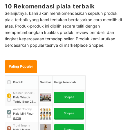
10 Rekomendasi piala terbaik
Selanjutnya, kami akan merekomendasikan sepuluh produk
piala terbaik yang kami tentukan berdasarkan cara memilih di
atas. Produk-produk ini dipilih secara teliti dengan
mempertimbangkan kualitas produk, review pembeli, dan
tingkat kepercayaan terhadap seller. Produk kami urutkan
berdasarkan popularitasnya di marketplace Shopee.
Paling Populer
Produk
Gambar
Harga terendah
Master Boneka
1
Shopee
Wisuda
Piala Wisuda
Teddy Bear 25
cm
Andaf Trophy
2
Shopee
Piala Mini Figur
30cm
Trovi Trophy
3
Shopee
Piala Marble