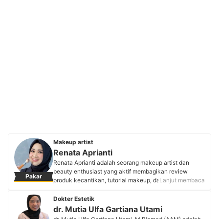
Makeup artist
Renata Aprianti
Renata Aprianti adalah seorang makeup artist dan
beauty enthusiast yang aktif membagikan review
Pakar
produk kecantikan, tutorial makeup, dan skincare di
Lanjut membaca
platform YouTube dan Instagram. Selain berkarier di
dunia kecantikan sejak 2017, Renata juga dikenal
Dokter Estetik
sebagai penulis yang telah menerbitkan tiga novel
dr. Mutia Ulfa Gartiana Utami
remaja dan memiliki pengalaman lebih dari sepuluh