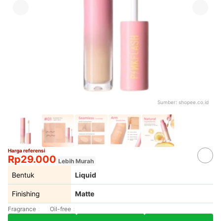
Sumber:
shopee.co.id
Harga referensi
Rp29.000
Lebih Murah
Bentuk
Liquid
Finishing
Matte
Fragrance
Oil-free