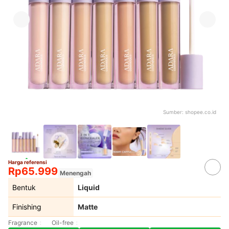
Sumber:
shopee.co.id
Harga referensi
Rp65.999
Menengah
Bentuk
Liquid
Finishing
Matte
Fragrance
Oil-free