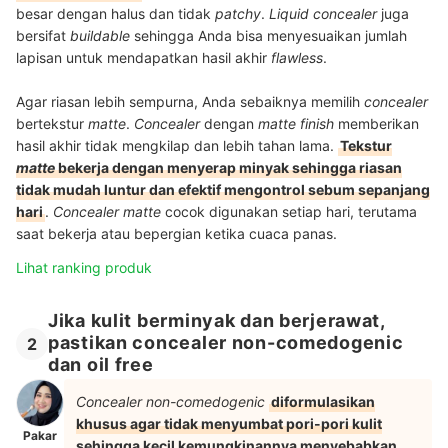
besar dengan halus dan tidak
patchy
.
Liquid concealer
juga
bersifat
buildable
sehingga Anda bisa menyesuaikan jumlah
lapisan untuk mendapatkan hasil akhir
flawless
.
Agar riasan lebih sempurna, Anda sebaiknya memilih
concealer
bertekstur
matte
.
Concealer
dengan
matte finish
memberikan
hasil akhir tidak mengkilap dan lebih tahan lama.
Tekstur
matte
bekerja dengan menyerap minyak sehingga riasan
tidak mudah luntur dan efektif mengontrol sebum sepanjang
hari
.
Concealer matte
cocok digunakan setiap hari, terutama
saat bekerja atau bepergian ketika cuaca panas.
Lihat ranking produk
Jika kulit berminyak dan berjerawat,
pastikan concealer non-comedogenic
2
dan oil free
Concealer non-comedogenic
diformulasikan
khusus agar tidak menyumbat pori-pori kulit
Pakar
sehingga kecil kemungkinannya menyebabkan