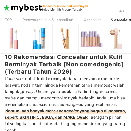
Concealer untuk kulit berminyak
Solusi Memilih Produk Terbaik
Cari
Concealer u
TOP
Perawatan tubuh & kecantikan
Concealer
10 Rekomendasi Concealer untuk Kulit
Berminyak Terbaik [Non comedogenic]
(Terbaru Tahun 2026)
Concealer
untuk kulit berminyak dapat menyamarkan bekas
jerawat, noda hitam, hingga kemerahan tanpa membuat wajah
tampak
greasy
. Umumnya, produk ini hadir dengan formula
matte
dan mampu mengontrol minyak berlebih. Anda juga bisa
menemukan
concealer non comedogenic
yang lebih aman.
Namun, ada banyak merek
concealer
yang bagus di pasaran,
seperti SKINTIFIC, ESQA, dan MAKE OVER
. Beragam pilihan
ini sering kali membuat Anda bingung menentukan yang paling
cocok.