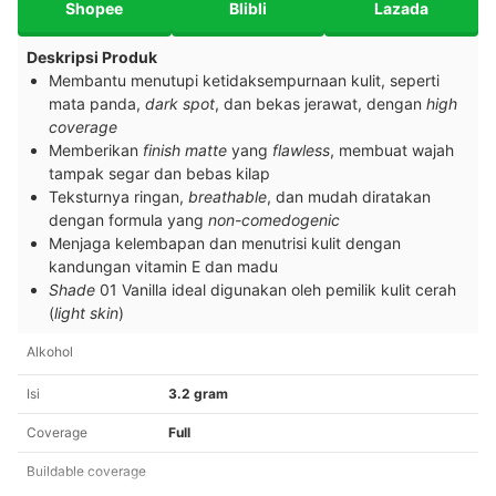
Shopee
Blibli
Lazada
Deskripsi Produk
Membantu menutupi ketidaksempurnaan kulit, seperti
mata panda,
dark spot
, dan bekas jerawat, dengan
high
coverage
Memberikan
finish matte
yang
flawless
, membuat wajah
tampak segar dan bebas kilap
Teksturnya ringan,
breathable
, dan mudah diratakan
dengan formula yang
non-comedogenic
Menjaga kelembapan dan menutrisi kulit dengan
kandungan vitamin E dan madu
Shade
01 Vanilla ideal digunakan oleh pemilik kulit cerah
(
light skin
)
Alkohol
Isi
3.2 gram
Coverage
Full
Buildable coverage