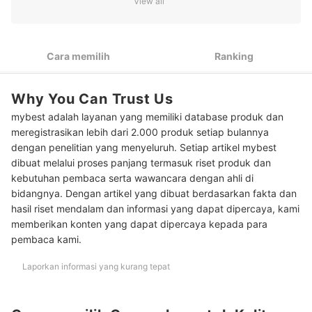
2
View all
comedogenic dan oil free
Bagi kulit berminyak dan sensitif, pilih concealer bebas
3
pewangi dan bahan iritan lainnya
Cara memilih
Ranking
Khusus kulit kombinasi, pertimbangkan concealer yang
4
coverage-nya ringan atau medium dengan satin finish
Why You Can Trust Us
Peringkat Concealer untuk Kulit Berminyak Terbaik
mybest adalah layanan yang memiliki database produk dan
meregistrasikan lebih dari 2.000 produk setiap bulannya
Baca juga rekomendasi produk makeup untuk kulit berminyak
dengan penelitian yang menyeluruh. Setiap artikel mybest
lainnya di sini
dibuat melalui proses panjang termasuk riset produk dan
kebutuhan pembaca serta wawancara dengan ahli di
bidangnya. Dengan artikel yang dibuat berdasarkan fakta dan
hasil riset mendalam dan informasi yang dapat dipercaya, kami
memberikan konten yang dapat dipercaya kepada para
pembaca kami.
Laporkan informasi yang kurang tepat