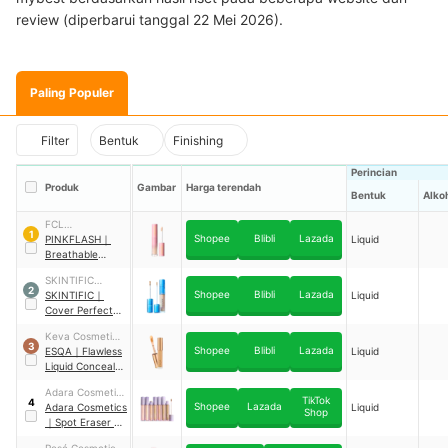
review (diperbarui tanggal 22 Mei 2026).
Paling Populer
Filter
Bentuk
Finishing
Perincian
Produk
Gambar
Harga terendah
Bentuk
Alko
FCL
1
Shopee
Blibli
Lazada
INTERNASIONAL
PINKFLASH
｜
Liquid
INDONESIA
Breathable
Liquid Concealer
SKINTIFIC
01 Vanilla
2
Shopee
Blibli
Lazada
Cosmetics
SKINTIFIC
｜
Liquid
Cover Perfect
Serum Concealer
Keva Cosmetics
00 Porcelain
3
Shopee
Blibli
Lazada
International
ESQA
｜
Flawless
Liquid
Liquid Concealer
Granola
Adara Cosmetic
TikTok
4
Shopee
Lazada
and Beauty Care
Adara Cosmetics
Liquid
Shop
｜
Spot Eraser 2
in 1 Concealer