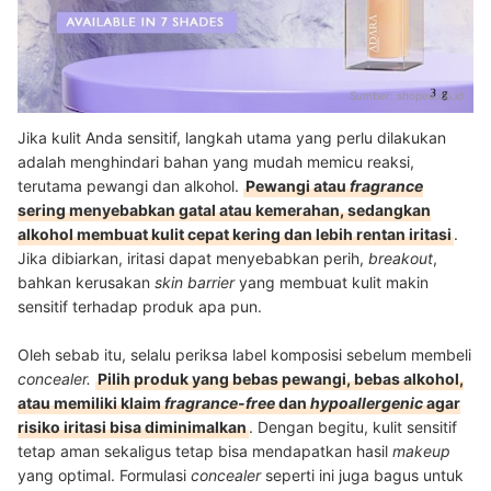
Sumber:
shopee.co.id
Jika kulit Anda sensitif, langkah utama yang perlu dilakukan
adalah menghindari bahan yang mudah memicu reaksi,
terutama pewangi dan alkohol.
Pewangi atau
fragrance
sering menyebabkan gatal atau kemerahan, sedangkan
alkohol membuat kulit cepat kering dan lebih rentan iritasi
.
Jika dibiarkan, iritasi dapat menyebabkan perih,
breakout
,
bahkan kerusakan
skin barrier
yang membuat kulit makin
sensitif terhadap produk apa pun.
Oleh sebab itu, selalu periksa label komposisi sebelum membeli
concealer.
Pilih produk yang bebas pewangi, bebas alkohol,
atau memiliki klaim
fragrance-free
dan
hypoallergenic
agar
risiko iritasi bisa diminimalkan
. Dengan begitu, kulit sensitif
tetap aman sekaligus tetap bisa mendapatkan hasil
makeup
yang optimal. Formulasi
concealer
seperti ini juga bagus untuk