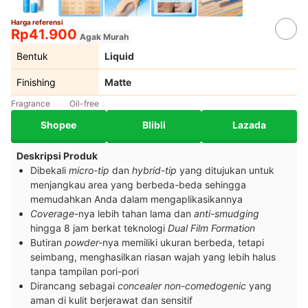
Harga referensi
Rp41.900
Agak Murah
Bentuk
Liquid
Finishing
Matte
Fragrance
Oil-free
Shopee
Blibli
Lazada
Deskripsi Produk
Dibekali
micro-tip
dan
hybrid-tip
yang ditujukan untuk
menjangkau area yang berbeda-beda sehingga
memudahkan Anda dalam mengaplikasikannya
Coverage
-nya
lebih tahan lama dan
anti-smudging
hingga 8 jam berkat teknologi
Dual Film Formation
Butiran
powder-
nya memiliki ukuran berbeda, tetapi
seimbang, menghasilkan riasan wajah yang lebih halus
tanpa tampilan pori-pori
Dirancang sebagai
concealer non-comedogenic
yang
aman di kulit berjerawat dan sensitif