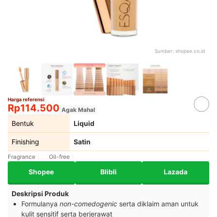
Sumber:
shopee.co.id
Harga referensi
Rp114.500
Agak Mahal
Bentuk
Liquid
Finishing
Satin
Fragrance
Oil-free
Shopee
Blibli
Lazada
Deskripsi Produk
Formulanya
non-comedogenic
serta diklaim aman untuk
kulit sensitif serta berjerawat