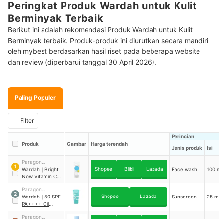
Peringkat Produk Wardah untuk Kulit
Berminyak Terbaik
Berikut ini adalah rekomendasi Produk Wardah untuk Kulit
Berminyak terbaik. Produk-produk ini diurutkan secara mandiri
oleh mybest berdasarkan hasil riset pada beberapa website
dan review (diperbarui tanggal 30 April 2026).
Paling Populer
Filter
Perincian
Produk
Gambar
Harga terendah
Jenis produk
Isi
Paragon
1
Shopee
Blibli
Lazada
Technology and
Wardah
｜
Bright
Face wash
100 
Innovation
Now Vitamin C
Mugwort Clay Oil
Paragon
Ctrl Facial Foam
2
Shopee
Lazada
Technology and
Wardah
｜
50 SPF
Sunscreen
25 m
Innovation
PA++++ Oil
Control Airy
Paragon
Smooth