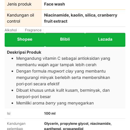
Jenis produk
Face wash
Kandungan oil
Niacinamide, kaolin, silica, cranberry
control
fruit extract
Alkohol
Fragrance
Shopee
Blibli
Lazada
Deskripsi Produk
Mengandung vitamin C sebagai antioksidan yang
membantu wajah agar tampak lebih cerah
Dengan formula
mugwort clay
yang membantu
mengurangi minyak berlebih serta membersihkan
pori‑pori secara efektif
Dibuat khusus untuk kulit kusam, berminyak, dan
berpori-pori besar
Memiliki aroma
berry
yang menyegarkan
Isi
100 ml
Kandungan
Glycerin, propylene glycol, niacinamide,
pelembap
panthenol, propanediol