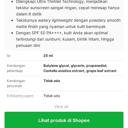
Dilengkapi Ultra ThinVeil Technology, menjadikan
tekstur
sunscreen
sangat ringan, cepat meresap hanya
dalam 6 detik
Teksturnya
watery lightweight
dengan
powdery smooth
matte finish
yang nyaman untuk kulit berminyak
Dengan SPF 50 PA++++, kulit Anda akan optimal
terlindungi dari
sunburn
, kusam, bintik hitam, hingga
penuaan dini
Isi
25 ml
Kandungan
Butylene glycol, glycerin, propanediol,
pelembap
Centella asiatica extract, grape leaf extract
Kandungan
Tidak ada
pencerah
Exfoliating agent
Tidak ada
View all
Lihat produk di Shopee