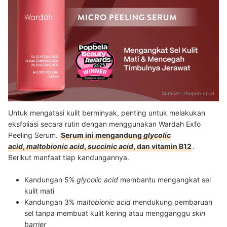
Sumber:
shopee.co.id
Untuk mengatasi kulit berminyak, penting untuk melakukan
eksfoliasi secara rutin dengan menggunakan Wardah Exfo
Peeling Serum.
Serum ini mengandung
glycolic
acid
,
maltobionic acid
,
succinic acid
, dan vitamin B12
.
Berikut manfaat tiap kandungannya.
Kandungan 5%
g
lycolic acid
membantu mengangkat sel
kulit mati
Kandungan 3%
maltobionic acid
mendukung pembaruan
sel tanpa membuat kulit kering atau mengganggu
skin
barrier