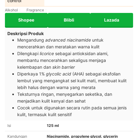
control
Alkohol
Fragrance
Shopee
Blibli
Lazada
Deskripsi Produk
Mengandung
advanced niacinamide
untuk
mencerahkan dan meratakan warna kulit
Dilengkapi
licorice
sebagai antioksidan alami,
membantu mencerahkan sekaligus menjaga
kelembapan dan
skin barrier
Diperkaya 1%
glycolic acid
(AHA) sebagai eksfolian
lembut yang mengangkat sel kulit mati, membuat kulit
lebih halus dengan warna yang merata
Teksturnya ringan, menyegarkan seketika, dan
menjadikan kulit kenyal dan sehat
Cocok untuk digunakan secara rutin pada semua jenis
kulit, termasuk kulit sensitif
Isi
125 ml
Kandungan
Niacinamide, propylene glycol, glycerin