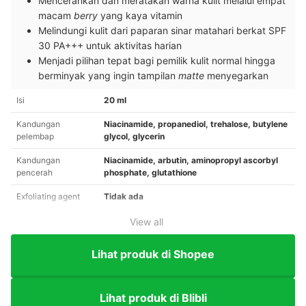
Mencerahkan dan meratakan warna kulit melalui empat
macam
berry
yang kaya vitamin
Melindungi kulit dari paparan sinar matahari berkat SPF
30 PA+++ untuk aktivitas harian
Menjadi pilihan tepat bagi pemilik kulit normal hingga
berminyak yang ingin tampilan
matte
menyegarkan
Isi
20 ml
Kandungan
Niacinamide, propanediol, trehalose, butylene
pelembap
glycol, glycerin
Kandungan
Niacinamide, arbutin, aminopropyl ascorbyl
pencerah
phosphate, glutathione
Exfoliating agent
Tidak ada
View all
Lihat produk di Shopee
Lihat produk di Blibli