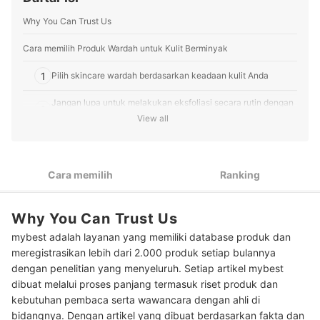
menyusun panduan cara memilih produk serta
mengolah informasi dari berbagai sumber terpercaya
Why You Can Trust Us
untuk membantu pembaca mybest menemukan produk
terbaik yang sesuai dengan preferensi dan kebutuhan
Cara memilih Produk Wardah untuk Kulit Berminyak
mereka.
Profil Gita Laras
1
Pilih skincare wardah berdasarkan keadaan kulit Anda
Jangan lupa untuk melakukan eksfoliasi secara rutin dengan
2
Wardah Exfo Peeling Serum
View all
Pastikan skincare Wardah untuk kulit berminyak berlabel
3
non-comedogenic dan oil-free
Cara memilih
Ranking
Peringkat Produk Wardah untuk Kulit Berminyak Terbaik
Baca juga rekomendasi produk skincare Wardah lainnya di sini
Why You Can Trust Us
mybest adalah layanan yang memiliki database produk dan
meregistrasikan lebih dari 2.000 produk setiap bulannya
dengan penelitian yang menyeluruh. Setiap artikel mybest
dibuat melalui proses panjang termasuk riset produk dan
kebutuhan pembaca serta wawancara dengan ahli di
bidangnya. Dengan artikel yang dibuat berdasarkan fakta dan