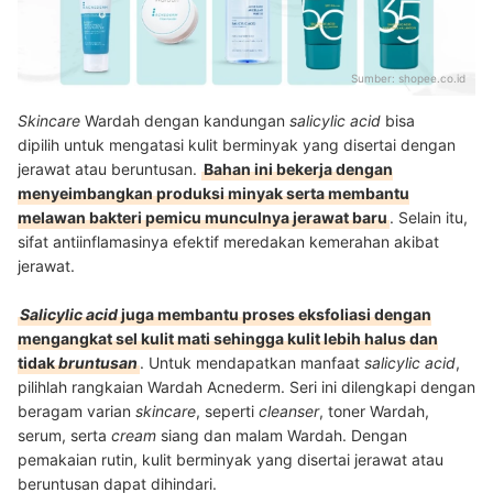
Sumber:
shopee.co.id
Skincare
Wardah dengan kandungan
salicylic acid
bisa
dipilih untuk mengatasi kulit berminyak yang disertai dengan
jerawat atau beruntusan.
Bahan ini bekerja dengan
menyeimbangkan produksi minyak serta membantu
melawan bakteri pemicu munculnya jerawat baru
. Selain itu,
sifat antiinflamasinya efektif meredakan kemerahan akibat
jerawat.
Salicylic acid
juga membantu proses eksfoliasi dengan
mengangkat sel kulit mati sehingga kulit lebih halus dan
tidak
bruntusan
. Untuk mendapatkan manfaat
salicylic acid
,
pilihlah rangkaian Wardah Acnederm. Seri ini dilengkapi dengan
beragam varian
skincare
, seperti
cleanser
, toner Wardah,
serum, serta
cream
siang dan malam Wardah. Dengan
pemakaian rutin, kulit berminyak yang disertai jerawat atau
beruntusan dapat dihindari.