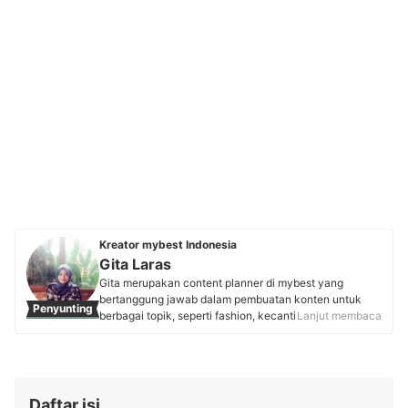
Kreator mybest Indonesia
Gita Laras
Gita merupakan content planner di mybest yang
bertanggung jawab dalam pembuatan konten untuk
Penyunting
berbagai topik, seperti fashion, kecantikan, kesehatan,
Lanjut membaca
makanan, dan minuman. Sebelum bergabung dengan
mybest, Gita memiliki pengalaman 10 tahun di bidang
penulisan, termasuk sebagai jurnalis di beberapa media
dan SEO Content Editor yang mengurusi product
content di iPrice Indonesia. Saat ini, Gita fokus
Daftar isi