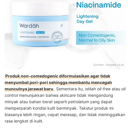
Sumber:
shopee.co.id
Produk
non-comedogenic
diformulasikan agar tidak
menyumbat pori-pori sehingga membantu mencegah
munculnya jerawat baru
. Sementara itu, istilah
oil-free
atau
oil
control
menunjukkan bahwa
skincare
tidak mengandung
minyak atau bahan berat seperti
petrolatum
yang dapat
memperparah kondisi kulit berminyak. Tekstur produk ini
biasanya lebih ringan, cepat meresap, dan tidak meninggalkan
rasa lengket di kulit.