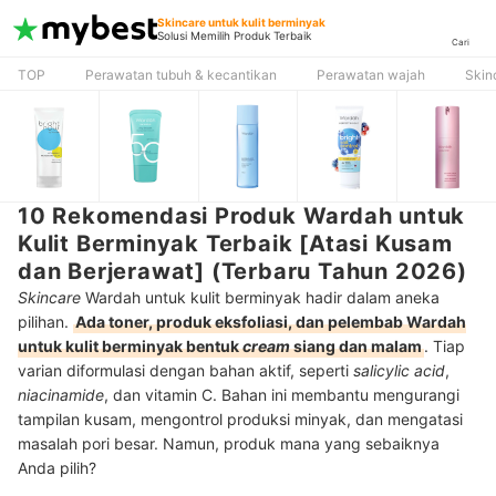
Skincare untuk kulit berminyak
Solusi Memilih Produk Terbaik
Cari
TOP
Perawatan tubuh & kecantikan
Perawatan wajah
Skin
10 Rekomendasi Produk Wardah untuk
Kulit Berminyak Terbaik [Atasi Kusam
dan Berjerawat] (Terbaru Tahun 2026)
Skincare
Wardah untuk kulit berminyak hadir dalam aneka
pilihan.
Ada toner, produk eksfoliasi, dan pelembab Wardah
untuk kulit berminyak bentuk
cream
siang dan malam
. Tiap
varian diformulasi dengan bahan aktif, seperti
salicylic acid
,
niacinamide
, dan vitamin C. Bahan ini membantu mengurangi
tampilan kusam, mengontrol produksi minyak, dan mengatasi
masalah pori besar. Namun, produk mana yang sebaiknya
Anda pilih?