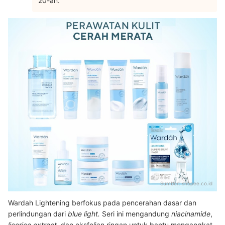
20-an.
Sumber:
shopee.co.id
Wardah Lightening berfokus pada pencerahan dasar dan
perlindungan dari
blue light.
Seri ini mengandung
niacinamide
,
licorice extract
, dan eksfolian ringan untuk bantu mengangkat