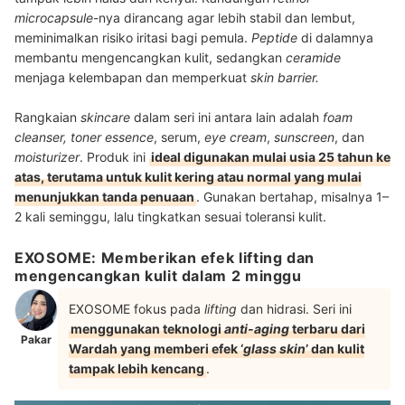
microcapsule
-nya dirancang agar lebih stabil dan lembut,
meminimalkan risiko iritasi bagi pemula.
Peptide
di dalamnya
membantu mengencangkan kulit, sedangkan
ceramide
menjaga kelembapan dan memperkuat
skin barrier.
Rangkaian
skincare
dalam seri ini antara lain adalah
foam
cleanser, toner essence
, serum,
eye cream
,
sunscreen
, dan
moisturizer
. Produk ini
ideal digunakan mulai usia 25 tahun ke
atas, terutama untuk kulit kering atau normal yang mulai
menunjukkan tanda penuaan
. Gunakan bertahap, misalnya 1–
2 kali seminggu, lalu tingkatkan sesuai toleransi kulit.
EXOSOME: Memberikan efek lifting dan
mengencangkan kulit dalam 2 minggu
EXOSOME fokus pada
lifting
dan hidrasi. Seri ini
menggunakan teknologi
anti-aging
terbaru dari
Pakar
Wardah yang memberi efek ‘
glass skin
’ dan kulit
tampak lebih kencang
.