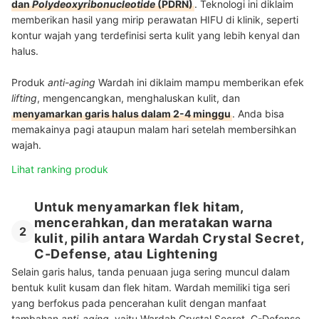
dan
Polydeoxyribonucleotide
(PDRN)
. Teknologi ini diklaim
memberikan hasil yang mirip perawatan HIFU di klinik, seperti
kontur wajah yang terdefinisi serta kulit yang lebih kenyal dan
halus.
Produk
anti-aging
Wardah ini diklaim mampu memberikan efek
lifting
, mengencangkan, menghaluskan kulit, dan
menyamarkan garis halus dalam 2-4 minggu
. Anda bisa
memakainya pagi ataupun malam hari setelah membersihkan
wajah.
Lihat ranking produk
Untuk menyamarkan flek hitam,
mencerahkan, dan meratakan warna
2
kulit, pilih antara Wardah Crystal Secret,
C-Defense, atau Lightening
Selain garis halus, tanda penuaan juga sering muncul dalam
bentuk kulit kusam dan flek hitam. Wardah memiliki tiga seri
yang berfokus pada pencerahan kulit dengan manfaat
tambahan
anti-aging
, yaitu Wardah Crystal Secret, C-Defense,