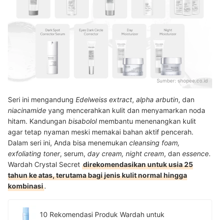
Sumber:
shopee.co.id
Seri ini mengandung
Edelweiss extract
,
alpha arbutin
, dan
niacinamide
yang mencerahkan kulit dan menyamarkan noda
hitam. Kandungan
bisabolol
membantu menenangkan kulit
agar tetap nyaman meski memakai bahan aktif pencerah.
Dalam seri ini, Anda bisa menemukan
cleansing foam,
exfoliating toner
, serum,
day cream, night cream
, dan
essence
.
Wardah Crystal Secret
direkomendasikan untuk usia 25
tahun ke atas, terutama bagi jenis kulit normal hingga
kombinasi
.
10 Rekomendasi Produk Wardah untuk