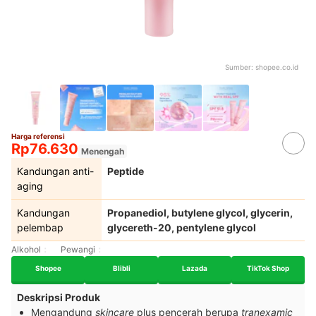
Sumber:
shopee.co.id
Harga referensi
Rp76.630
Menengah
Kandungan anti-
Peptide
aging
Kandungan
Propanediol, butylene glycol, glycerin,
pelembap
glycereth-20, pentylene glycol
Alkohol
Pewangi
Shopee
Blibli
Lazada
TikTok Shop
Deskripsi Produk
Mengandung
skincare
plus pencerah berupa
tranexamic