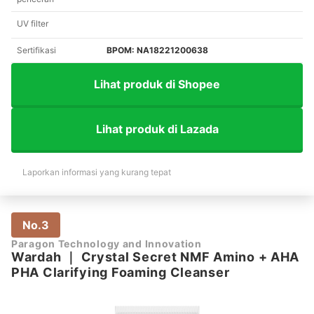
UV filter
Sertifikasi
BPOM: NA18221200638
Lihat produk di Shopee
Lihat produk di Lazada
Laporkan informasi yang kurang tepat
No.3
Paragon Technology and Innovation
Wardah
｜
Crystal Secret NMF Amino + AHA
PHA Clarifying Foaming Cleanser