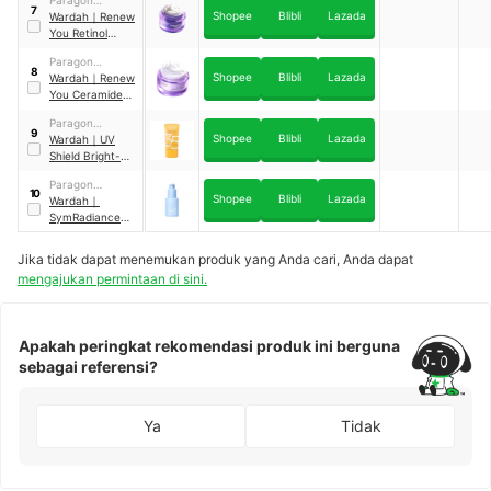
7
Shopee
Blibli
Lazada
Technology and
Wardah
｜
Renew
Innovation
You Retinol
Microcaps
Paragon
Matrixyl™ 3000
8
Shopee
Blibli
Lazada
Technology and
Wardah
｜
Renew
Lift & Rejuvenate
Innovation
You Ceramide
Night Moisturizer
Matrixyl™ 3000
Paragon
Lift & Firm Day
9
Shopee
Blibli
Lazada
Technology and
Wardah
｜
UV
Moisturizer SPF
Innovation
Shield Bright-C
35 PA+++
Hydrating
Paragon
Sunscreen
10
Shopee
Blibli
Lazada
Technology And
Wardah
｜
Serum SPF 35
Innovation
SymRadiance
PA+++
399+10%
Niacinamide
Jika tidak dapat menemukan produk yang Anda cari, Anda dapat
Bright & Barrier
mengajukan permintaan di sini.
Repair Serum
Apakah peringkat rekomendasi produk ini berguna
sebagai referensi?
Ya
Tidak