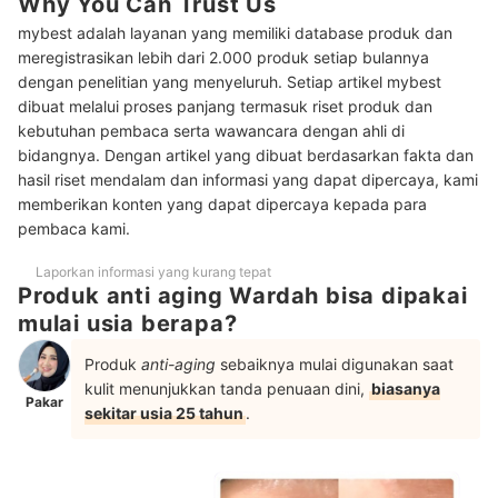
Why You Can Trust Us
mybest adalah layanan yang memiliki database produk dan
Peringkat Produk Wardah Anti Aging Terbaik
meregistrasikan lebih dari 2.000 produk setiap bulannya
dengan penelitian yang menyeluruh. Setiap artikel mybest
Urutan skincare Wardah untuk usia 40 tahun keatas
dibuat melalui proses panjang termasuk riset produk dan
Baca juga rekomendasi produk Wardah lainnya di sini
kebutuhan pembaca serta wawancara dengan ahli di
bidangnya. Dengan artikel yang dibuat berdasarkan fakta dan
hasil riset mendalam dan informasi yang dapat dipercaya, kami
memberikan konten yang dapat dipercaya kepada para
pembaca kami.
Laporkan informasi yang kurang tepat
Produk anti aging Wardah bisa dipakai
mulai usia berapa?
Produk
anti-aging
sebaiknya mulai digunakan saat
kulit menunjukkan tanda penuaan dini,
biasanya
Pakar
sekitar usia 25 tahun
.