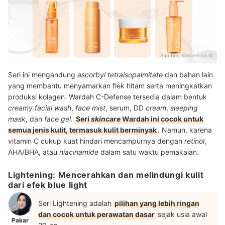
Sumber:
shopee.co.id
Seri ini mengandung
ascorbyl tetraisopalmitate
dan bahan lain
yang membantu menyamarkan flek hitam serta meningkatkan
produksi kolagen. Wardah C-Defense tersedia dalam bentuk
creamy facial wash
,
face mist
, serum, DD
cream
,
sleeping
mask
, dan
face gel
.
Seri
skincare
Wardah ini cocok untuk
semua jenis kulit, termasuk kulit berminyak
. Namun, karena
vitamin C cukup kuat hindari mencampurnya dengan
retinol
,
AHA/BHA, atau
niacinamide
dalam satu waktu pemakaian.
Lightening: Mencerahkan dan melindungi kulit
dari efek blue light
Seri Lightening adalah
pilihan yang lebih ringan
dan cocok untuk perawatan dasar
sejak usia awal
Pakar