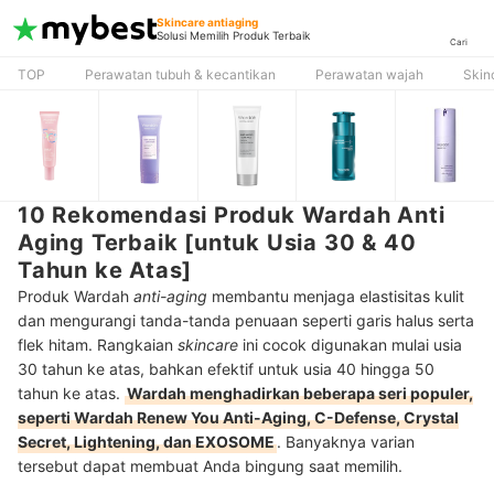
Skincare antiaging
Solusi Memilih Produk Terbaik
Cari
TOP
Perawatan tubuh & kecantikan
Perawatan wajah
Skin
10 Rekomendasi Produk Wardah Anti
Aging Terbaik [untuk Usia 30 & 40
Tahun ke Atas]
Produk Wardah
anti-aging
membantu menjaga elastisitas kulit
dan mengurangi tanda-tanda penuaan seperti garis halus serta
flek hitam. Rangkaian
skincare
ini cocok digunakan mulai usia
30 tahun ke atas, bahkan efektif untuk usia 40 hingga 50
tahun ke atas.
Wardah menghadirkan beberapa seri populer,
seperti Wardah Renew You Anti-Aging, C-Defense, Crystal
Secret, Lightening, dan EXOSOME
. Banyaknya varian
tersebut dapat membuat Anda bingung saat memilih.