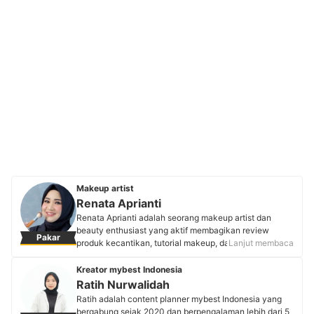
Makeup artist
Renata Aprianti
Renata Aprianti adalah seorang makeup artist dan
beauty enthusiast yang aktif membagikan review
Pakar
produk kecantikan, tutorial makeup, dan skincare di
Lanjut membaca
platform YouTube dan Instagram. Selain berkarier di
dunia kecantikan sejak 2017, Renata juga dikenal
Kreator mybest Indonesia
sebagai penulis yang telah menerbitkan tiga novel
Ratih Nurwalidah
remaja dan memiliki pengalaman lebih dari sepuluh
Ratih adalah content planner mybest Indonesia yang
tahun sebagai beauty blogger. Perpaduan antara
bergabung sejak 2020 dan berpengalaman lebih dari 5