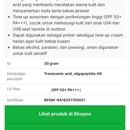
acid
yang membantu meratakan warna kulit dan
menyamarkan noda serta bekas jerawat
Tone up sunscreen
dengan perlindungan tinggi (SPF 50+
PA+++), cocok untuk melindungi kulit dari sinar UVA dan
UVB saat berada di
outdoor
Dapat digunakan sebagai
primer
sekaligus
tone up cream
harian agar kulit bebas kusam
Bebas alkohol, paraben, dan pewangi, aman digunakan
untuk kulit sensitif
Isi
30 gram
Kandungan
Tranexamic acid, oligopeptide-68
pencerah
UV filter
（SPF 50+ PA+++）
Sertifikasi
BPOM: NA18251700021
Lihat produk di Shopee