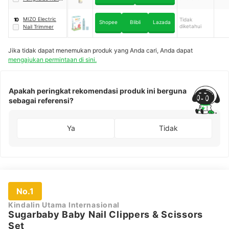
Elektrik
｜
BN4
MIZO Electric
Tidak
10
Shopee
Blibli
Lazada
diketahui
Nail Trimmer
Jika tidak dapat menemukan produk yang Anda cari, Anda dapat
mengajukan permintaan di sini.
Apakah peringkat rekomendasi produk ini berguna
sebagai referensi?
Ya
Tidak
No.1
Kindalin Utama Internasional
Sugarbaby Baby Nail Clippers & Scissors
Set