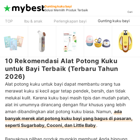
Gunting kuku bayi
Solusi Memilih Produk Terbaik
Cari
Gunting kuku bayi
TOP
Ibu & anak
Perlengkapan bayi
10 Rekomendasi Alat Potong Kuku
untuk Bayi Terbaik (Terbaru Tahun
2026)
Alat potong kuku untuk bayi dapat membantu orang tua
merawat kuku si kecil agar tetap pendek, bersih, dan tidak
melukai kulit. Karena kuku bayi masih tipis dan mudah patah,
alat ini umumnya dirancang dengan fitur khusus yang lebih
aman dibandingkan alat potong kuku biasa. Namun,
ada
banyak merek alat potong kuku bayi yang bagus di pasaran,
seperti Sugarbaby, Coconi, dan Little Baby
.
Banyaknya pilihan produk mungkin membuat Anda bingung