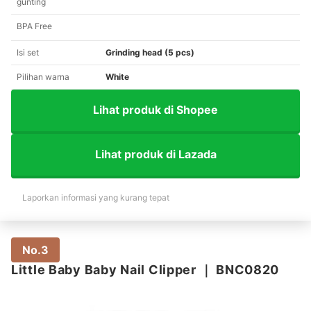
gunting
BPA Free
Isi set
Grinding head (5 pcs)
Pilihan warna
White
Lihat produk di Shopee
Lihat produk di Lazada
Laporkan informasi yang kurang tepat
No.3
Little Baby Baby Nail Clipper
｜
BNC0820