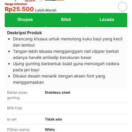
Harga referensi
Rp25.500
Lebih Murah
Shopee
Blibli
Lazada
Deskripsi Produk
Dirancang khusus untuk memotong kuku bayi yang kecil
dan lembut
Tangan lebih leluasa menggenggam
nail clipper
berkat
adanya
handle
antiselip berukuran besar
Ujung gunting berbentuk bulat guna mencegah cedera
pada jari bayi
Dibalut desain menarik dengan aksen
font
yang
menggemaskan
Bahan pisau
Stainless steel
gunting
BPA Free
Isi set
Tidak ada
Pilihan warna
White