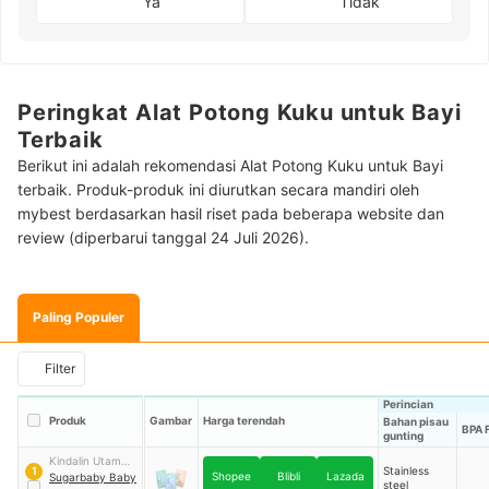
Ya
Tidak
Peringkat Alat Potong Kuku untuk Bayi
Terbaik
Berikut ini adalah rekomendasi Alat Potong Kuku untuk Bayi
terbaik. Produk-produk ini diurutkan secara mandiri oleh
mybest berdasarkan hasil riset pada beberapa website dan
review (diperbarui tanggal 24 Juli 2026).
Paling Populer
Filter
Perincian
Produk
Gambar
Harga terendah
Bahan pisau
BPA 
gunting
Kindalin Utama
Stainless
1
Shopee
Blibli
Lazada
Internasional
Sugarbaby Baby
steel