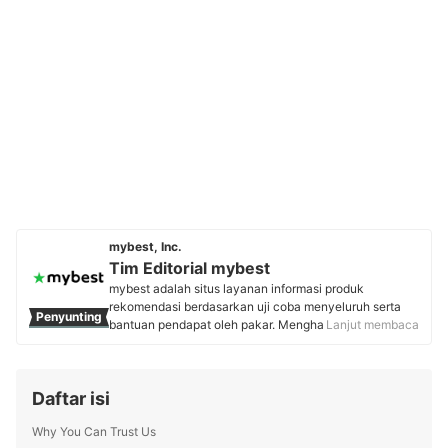
mybest, Inc.
Tim Editorial mybest
mybest adalah situs layanan informasi produk
rekomendasi berdasarkan uji coba menyeluruh serta
Penyunting
bantuan pendapat oleh pakar. Menghasilkan konten
Lanjut membaca
setiap hari, mybest menyediakan pengalaman memilih
terbaik bagi lebih dari 3 juta user per bulannya.
Berbagai tema konten, mulai dari kosmetik, kebutuhan
Daftar isi
sehari-hari, elektronik rumah tangga, hingga jasa bisa
ditemukan di mybest.
Why You Can Trust Us
Profil Tim Editorial mybest