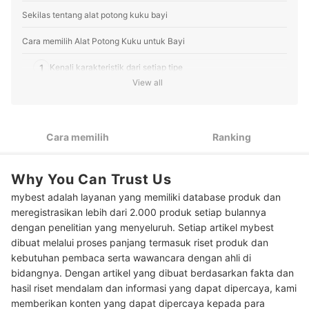
Sekilas tentang alat potong kuku bayi
Cara memilih Alat Potong Kuku untuk Bayi
1
Kenali karakteristik dari setiap tipe
View all
2
Pastikan pemotong kuku aman dan sesuai dengan usia bayi
3
Pilihlah produk yang mudah dan nyaman digunakan
Cara memilih
Ranking
Peringkat Alat Potong Kuku untuk Bayi Terbaik
Why You Can Trust Us
Baca juga rekomendasi produk perlengkapan bayi lainnya di sini
mybest adalah layanan yang memiliki database produk dan
meregistrasikan lebih dari 2.000 produk setiap bulannya
dengan penelitian yang menyeluruh. Setiap artikel mybest
dibuat melalui proses panjang termasuk riset produk dan
kebutuhan pembaca serta wawancara dengan ahli di
bidangnya. Dengan artikel yang dibuat berdasarkan fakta dan
hasil riset mendalam dan informasi yang dapat dipercaya, kami
memberikan konten yang dapat dipercaya kepada para