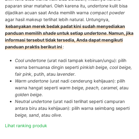
paparan sinar matahari. Oleh karena itu,
undertone
kulit bisa
dijadikan acuan saat Anda memilih warna
compact powder
agar hasil
makeup
terlihat lebih natural. Untungnya,
kebanyakan merek bedak padat kini sudah menyediakan
panduan memilih
shade
untuk setiap
undertone
. Namun, jika
informasi tersebut tidak tersedia, Anda dapat mengikuti
panduan praktis berikut ini
:
Cool undertone
(urat nadi tampak kebiruan/ungu): pilih
warna bernuansa dingin seperti
pinkish beige, cool beige,
fair pink
, putih, atau
lavender
.
Warm undertone
(urat nadi cenderung kehijauan): pilih
warna hangat seperti
warm beige, peach, caramel
, atau
golden beige
.
Neutral undertone
(urat nadi terlihat seperti campuran
antara biru atau kehijauan): pilih warna seimbang seperti
beige, sand
, atau
olive
.
Lihat ranking produk