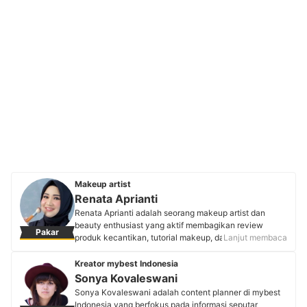
Makeup artist
Renata Aprianti
Renata Aprianti adalah seorang makeup artist dan
beauty enthusiast yang aktif membagikan review
Pakar
produk kecantikan, tutorial makeup, dan skincare di
Lanjut membaca
platform YouTube dan Instagram. Selain berkarier di
dunia kecantikan sejak 2017, Renata juga dikenal
Kreator mybest Indonesia
sebagai penulis yang telah menerbitkan tiga novel
Sonya Kovaleswani
remaja dan memiliki pengalaman lebih dari sepuluh
Sonya Kovaleswani adalah content planner di mybest
tahun sebagai beauty blogger. Perpaduan antara
Indonesia yang berfokus pada informasi seputar