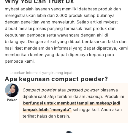
Why You Can Trust Us
4
maksimal; Namun pertimbangkan spons berbulu/puff jika
mybest adalah layanan yang memiliki database produk dan
kebutuhan Anda adalah sapuan bedak yang tipis
meregistrasikan lebih dari 2.000 produk setiap bulannya
Peringkat Bedak Padat Terbaik
dengan penelitian yang menyeluruh. Setiap artikel mybest
dibuat melalui proses panjang termasuk riset produk dan
Baca juga rekomendasi produk bedak wajah lainnya di sini
kebutuhan pembaca serta wawancara dengan ahli di
bidangnya. Dengan artikel yang dibuat berdasarkan fakta dan
hasil riset mendalam dan informasi yang dapat dipercaya, kami
memberikan konten yang dapat dipercaya kepada para
pembaca kami.
Laporkan informasi yang kurang tepat
Apa kegunaan compact powder?
Compact powder
atau
pressed powder
biasanya
dipakai saat
step
terakhir dalam
makeup
. Produk ini
Pakar
berfungsi untuk membuat tampilan
makeup
jadi
tampak lebih "menyatu"
sehingga kulit Anda akan
terlihat halus dan bersih.