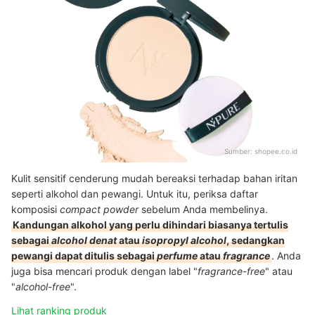
Sumber:
shopee.co.id
Kulit sensitif cenderung mudah bereaksi terhadap bahan iritan
seperti alkohol dan pewangi. Untuk itu, periksa daftar
komposisi
compact powder
sebelum Anda membelinya.
Kandungan alkohol yang perlu dihindari biasanya tertulis
sebagai
alcohol denat
atau
isopropyl alcohol
, sedangkan
pewangi dapat ditulis sebagai
perfume
atau
fragrance
. Anda
juga bisa mencari produk dengan label "
fragrance-free
" atau
"
alcohol-free
".
Lihat ranking produk