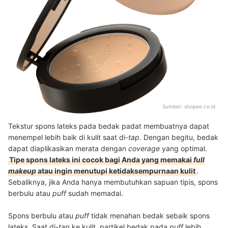
Sumber:
shopee.co.id
Tekstur spons lateks pada bedak padat membuatnya dapat
menempel lebih baik di kulit saat di-
tap
. Dengan begitu, bedak
dapat diaplikasikan merata dengan
coverage
yang optimal.
Tipe spons lateks ini cocok bagi Anda yang memakai
full
makeup
atau ingin menutupi ketidaksempurnaan kulit
.
Sebaliknya, jika Anda hanya membutuhkan sapuan tipis, spons
berbulu atau
puff
sudah memadai.
Spons berbulu atau
puff
tidak menahan bedak sebaik spons
lateks. Saat di-
tap
ke kulit, partikel bedak pada
puff
lebih