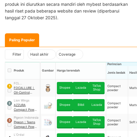
produk ini diurutkan secara mandiri oleh mybest berdasarkan
hasil riset pada beberapa website dan review (diperbarui
tanggal 27 Oktober 2025).
Paling Populer
Filter
Hasil akhir
Coverage
Perincian
Produk
Gambar
Harga terendah
Jenis bedak
Hasil
FCL
TikTok
Compact
1
Shopee
Lazada
Internasional
FOCALLURE
｜
Matt
Shop
powder
Indonesia
Oil-Control
Pressed Powder
Lion Wings
03 Wheat
Compact
2
Shopee
Blibli
Lazada
AZZURA
Matt
powder
Compact Powder
Fresh Look 02
Pigeon Indonesia
Natural
TikTok
Compact
3
Shopee
Lazada
Pigeon
｜
Teens
Soft
Shop
powder
Compact Powder
+ UV Protection
L’Oréal
Beige