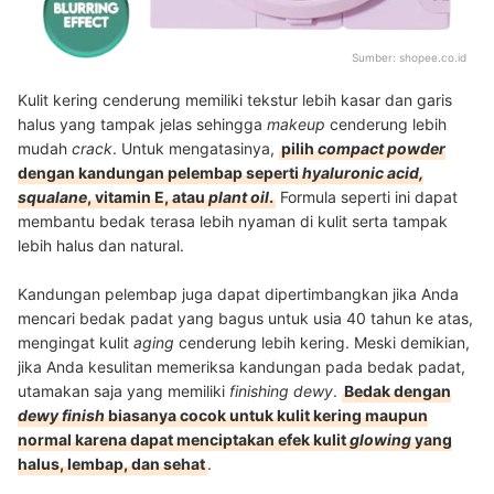
Sumber:
shopee.co.id
Kulit kering cenderung memiliki tekstur lebih kasar dan garis
halus yang tampak jelas sehingga
makeup
cenderung lebih
mudah
crack
. Untuk mengatasinya,
pilih
compact powder
dengan kandungan pelembap seperti
hyaluronic acid,
squalane
, vitamin E, atau
plant oil
.
Formula seperti ini dapat
membantu bedak terasa lebih nyaman di kulit serta tampak
lebih halus dan natural.
Kandungan pelembap juga dapat dipertimbangkan jika Anda
mencari bedak padat yang bagus untuk usia 40 tahun ke atas,
mengingat kulit
aging
cenderung lebih kering. Meski demikian,
jika Anda kesulitan memeriksa kandungan pada bedak padat,
utamakan saja yang memiliki
finishing dewy
.
Bedak dengan
dewy finish
biasanya cocok untuk kulit kering maupun
normal karena dapat menciptakan efek kulit
glowing
yang
halus, lembap, dan sehat
.