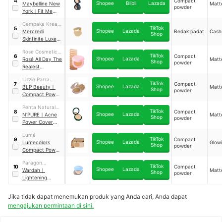
Compact
4
Shopee
Blibli
Lazada
Maybelline New
Matt
powder
York
｜
Fit Me
Compact Powder
Cempaka Kreasi
118 Light Beige
TikTok
5
Shopee
Lazada
Sekawan
Mercredi
Bedak padat
Cash
Shop
Skinfinite Luxe
Flawless Finish
Rose Cosmetics
Powder Sand
TikTok
Compact
6
Shopee
Lazada
International
Rosé All Day The
Matt
Shop
powder
Realest
Lightweight
Lizzie Parra
Compact Powder
TikTok
Compact
7
Shopee
Lazada
Kreasi
BLP Beauty
｜
Matt
Honey
Shop
powder
Compact Powder
Medium Beige
Penta Natural
TikTok
Compact
8
Shopee
Lazada
Kosmetindo
N'PURE
｜
Acne
Matt
Shop
powder
Power Cover
Power Powder
Lumé
Apricot
TikTok
Compact
9
Shopee
Lazada
Lumecolors
Glow
Shop
powder
Compact Powder
Sand
Paragon
TikTok
Compact
10
Shopee
Lazada
Technology and
Wardah
｜
Matt
Shop
powder
Innovation
Lightening
Powder
Foundation Light
Jika tidak dapat menemukan produk yang Anda cari, Anda dapat
Feel 42N Neutral
mengajukan permintaan di sini.
Sand