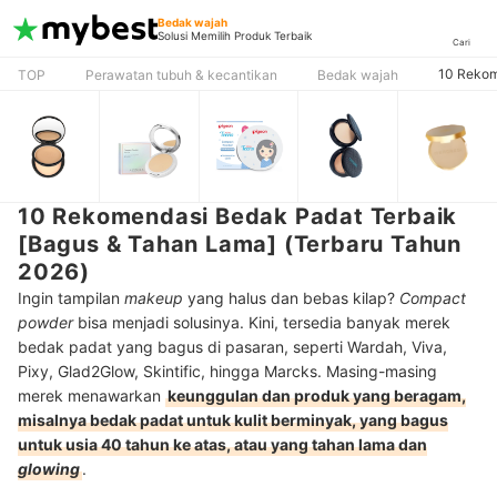
Bedak wajah
Solusi Memilih Produk Terbaik
Cari
10 Rekom
TOP
Perawatan tubuh & kecantikan
Bedak wajah
10 Rekomendasi Bedak Padat Terbaik
[Bagus & Tahan Lama] (Terbaru Tahun
2026)
Ingin tampilan
makeup
yang halus dan bebas kilap?
Compact
powder
bisa menjadi solusinya. Kini, tersedia banyak merek
bedak padat yang bagus di pasaran, seperti Wardah, Viva,
Pixy, Glad2Glow, Skintific, hingga Marcks. Masing-masing
merek menawarkan
keunggulan dan produk yang beragam,
misalnya bedak padat untuk kulit berminyak, yang bagus
untuk usia 40 tahun ke atas, atau yang tahan lama dan
glowing
.