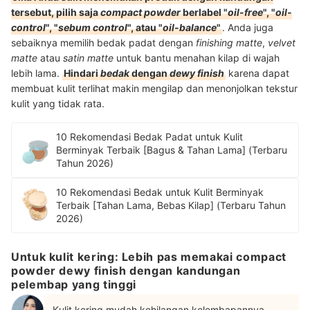
tersebut, pilih saja
compact powder
berlabel "
oil-free
", "
oil-
control
", "
sebum control
", atau "
oil-balance
"
. Anda juga
sebaiknya memilih bedak padat dengan
finishing matte
,
velvet
matte
atau
satin matte
untuk bantu menahan kilap di wajah
lebih lama.
Hindari
bedak
dengan
dewy finish
karena dapat
membuat kulit terlihat makin mengilap dan menonjolkan tekstur
kulit yang tidak rata.
10 Rekomendasi Bedak Padat untuk Kulit
Berminyak Terbaik [Bagus & Tahan Lama] (Terbaru
Tahun 2026)
10 Rekomendasi Bedak untuk Kulit Berminyak
Terbaik [Tahan Lama, Bebas Kilap] (Terbaru Tahun
2026)
Untuk kulit kering: Lebih pas memakai compact
powder dewy finish dengan kandungan
pelembap yang tinggi
Kulit kering mudah kehilangan kelembapannya,