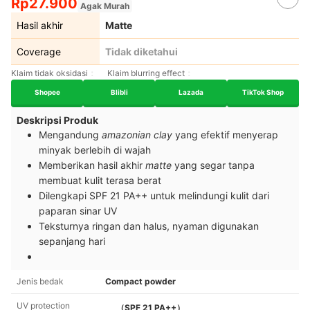
Rp27.900
Agak Murah
Hasil akhir
Matte
Coverage
Tidak diketahui
Klaim tidak oksidasi
Klaim blurring effect
Shopee
Blibli
Lazada
TikTok Shop
Deskripsi Produk
Mengandung
amazonian clay
yang efektif menyerap
minyak berlebih di wajah
Memberikan hasil akhir
matte
yang segar tanpa
membuat kulit terasa berat
Dilengkapi SPF 21 PA++ untuk melindungi kulit dari
paparan sinar UV
Teksturnya ringan dan halus, nyaman digunakan
sepanjang hari
Jenis bedak
Compact powder
UV protection
（SPF 21 PA++）