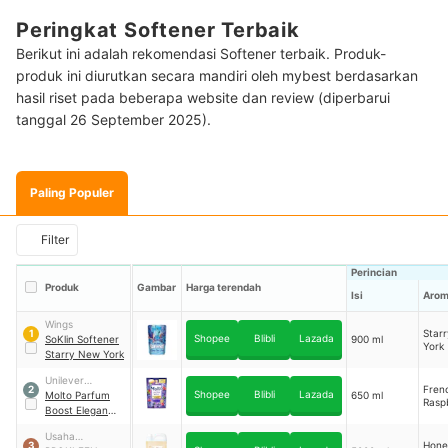
Peringkat Softener Terbaik
Berikut ini adalah rekomendasi Softener terbaik. Produk-
produk ini diurutkan secara mandiri oleh mybest berdasarkan
hasil riset pada beberapa website dan review (diperbarui
tanggal 26 September 2025).
Paling Populer
Filter
Perincian
Produk
Gambar
Harga terendah
Isi
Aro
Wings
Star
1
Shopee
Blibli
Lazada
SoKlin Softener
900 ml
York
Starry New York
Unilever
Fren
2
Shopee
Blibli
Lazada
Indonesia
Molto Parfum
650 ml
Rasp
Boost Elegan
Frech Raspberry
Usaha
Hone
3