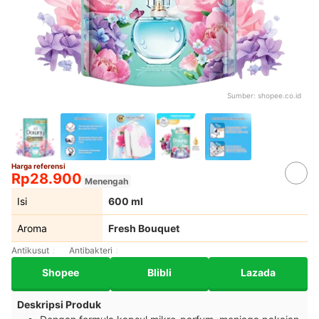
Sumber:
shopee.co.id
Harga referensi
Rp28.900
Menengah
Isi
600 ml
Aroma
Fresh Bouquet
Antikusut
Antibakteri
Shopee
Blibli
Lazada
Deskripsi Produk