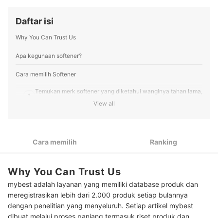
Gaby fokus melakukan riset pasar dan keyword,
analisis produk, serta menyusun cara memilih berbasis
Daftar isi
data dan sumber tepercaya untuk membantu pengguna
mybest membuat keputusan sesuai dengan kebutuhan
Why You Can Trust Us
mereka.
Profil Gabriella Amadeo
Apa kegunaan softener?
Cara memilih Softener
Temukan merk softener yang diketahui wanginya tahan lama,
1
seperti Downy, SoKlin, dan Molto
View all
Agar aman untuk pakaian bayi, temukan baby softener,
2
seperti Sleek Baby, MY BABY, dan Cussons
Cara memilih
Ranking
Peringkat Softener Terbaik
Tips menggunakan pelembut pakaian dengan benar
Why You Can Trust Us
Baca juga rekomendasi produk detergen lainnya di sini
mybest adalah layanan yang memiliki database produk dan
meregistrasikan lebih dari 2.000 produk setiap bulannya
dengan penelitian yang menyeluruh. Setiap artikel mybest
dibuat melalui proses panjang termasuk riset produk dan