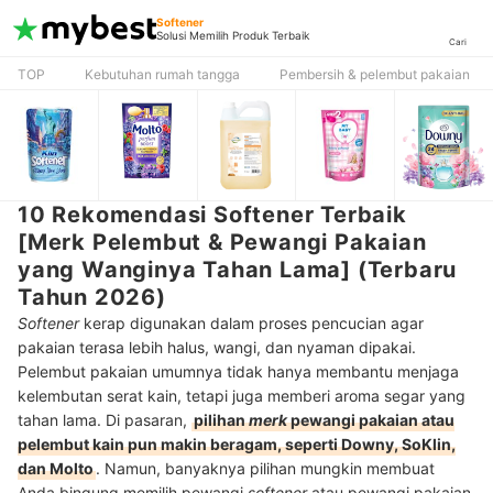
Softener
Solusi Memilih Produk Terbaik
Cari
TOP
Kebutuhan rumah tangga
Pembersih & pelembut pakaian
10 Rekomendasi Softener Terbaik
[Merk Pelembut & Pewangi Pakaian
yang Wanginya Tahan Lama] (Terbaru
Tahun 2026)
Softener
kerap digunakan dalam proses pencucian agar
pakaian terasa lebih halus, wangi, dan nyaman dipakai.
Pelembut pakaian umumnya tidak hanya membantu menjaga
kelembutan serat kain, tetapi juga memberi aroma segar yang
tahan lama. Di pasaran,
pilihan
merk
pewangi pakaian atau
pelembut kain pun makin beragam, seperti Downy, SoKlin,
dan Molto
. Namun, banyaknya pilihan mungkin membuat
Anda bingung memilih pewangi
softener
atau pewangi pakaian