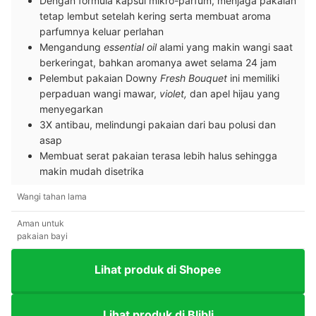
Dengan formula kapsul mikro-parfum, menjaga pakaian
tetap lembut setelah kering serta membuat aroma
parfumnya keluar perlahan
Mengandung
essential oil
alami yang makin wangi saat
berkeringat, bahkan aromanya awet selama 24 jam
Pelembut pakaian Downy
Fresh Bouquet
ini memiliki
perpaduan wangi mawar,
violet,
dan apel hijau yang
menyegarkan
3X antibau, melindungi pakaian dari bau polusi dan
asap
Membuat serat pakaian terasa lebih halus sehingga
makin mudah disetrika
Wangi tahan lama
Aman untuk
pakaian bayi
Lihat produk di Shopee
Lihat produk di Blibli