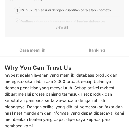
1
Pilih ukuran sesuai dengan kuantitas peralatan kosmetik
2
Periksa sekat dan kompartemen di bagian dalamnya
View all
3
Cek bahan dan kapasitas beratnya
Pertimbangkan juga aspek penentu lainnya berdasarkan
4
Cara memilih
Ranking
kebutuhan
Peringkat Beauty Case Terbaik
Why You Can Trust Us
Baca juga rekomendasi tempat makeup lainnya di sini
mybest adalah layanan yang memiliki database produk dan
meregistrasikan lebih dari 2.000 produk setiap bulannya
dengan penelitian yang menyeluruh. Setiap artikel mybest
dibuat melalui proses panjang termasuk riset produk dan
kebutuhan pembaca serta wawancara dengan ahli di
bidangnya. Dengan artikel yang dibuat berdasarkan fakta dan
hasil riset mendalam dan informasi yang dapat dipercaya, kami
memberikan konten yang dapat dipercaya kepada para
pembaca kami.