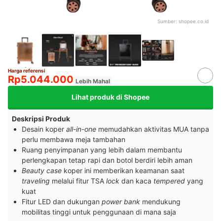
Sumber:
shopee.co.id
Harga referensi
Rp5.044.000
Lebih Mahal
Lihat produk di Shopee
Deskripsi Produk
Desain koper
all-in-one
memudahkan aktivitas MUA tanpa
perlu membawa meja tambahan
Ruang penyimpanan yang lebih dalam membantu
perlengkapan tetap rapi dan botol berdiri lebih aman
Beauty case
koper ini memberikan keamanan saat
traveling
melalui fitur TSA
lock
dan kaca
tempered
yang
kuat
Fitur LED dan dukungan
power bank
mendukung
mobilitas tinggi untuk penggunaan di mana saja