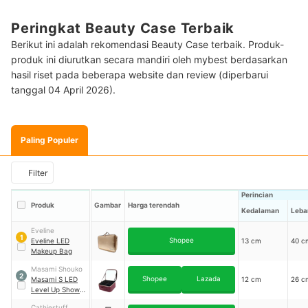
Peringkat Beauty Case Terbaik
Berikut ini adalah rekomendasi Beauty Case terbaik. Produk-
produk ini diurutkan secara mandiri oleh mybest berdasarkan
hasil riset pada beberapa website dan review (diperbarui
tanggal 04 April 2026).
Paling Populer
Filter
Perincian
Produk
Gambar
Harga terendah
Kedalaman
Leba
Eveline
1
Shopee
Eveline LED
13 cm
40 c
Makeup Bag
Masami Shouko
2
Shopee
Lazada
Masami S LED
12 cm
26 c
Level Up Show
Bag in Black
Cathiestuff