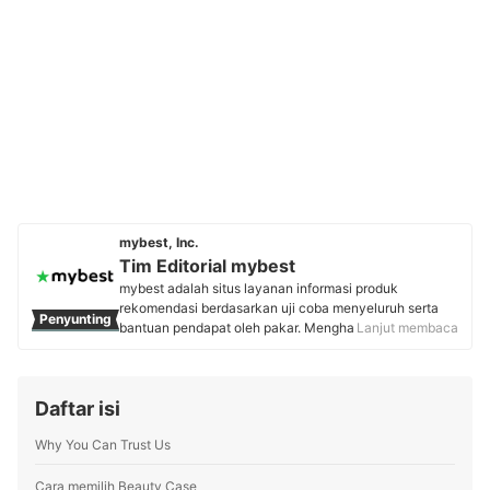
mybest, Inc.
Tim Editorial mybest
mybest adalah situs layanan informasi produk
rekomendasi berdasarkan uji coba menyeluruh serta
Penyunting
bantuan pendapat oleh pakar. Menghasilkan konten
Lanjut membaca
setiap hari, mybest menyediakan pengalaman memilih
terbaik bagi lebih dari 3 juta user per bulannya.
Berbagai tema konten, mulai dari kosmetik, kebutuhan
Daftar isi
sehari-hari, elektronik rumah tangga, hingga jasa bisa
ditemukan di mybest.
Why You Can Trust Us
Profil Tim Editorial mybest
Cara memilih Beauty Case