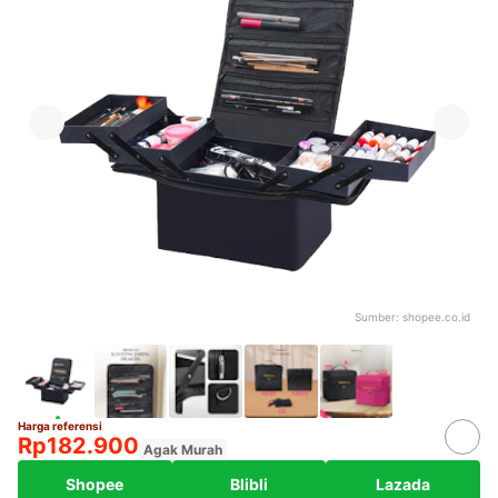
Sumber:
shopee.co.id
Harga referensi
Rp182.900
Agak Murah
Shopee
Blibli
Lazada