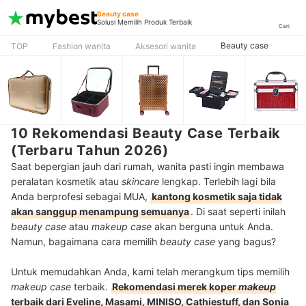
Beauty case
Solusi Memilih Produk Terbaik
Cari
Beauty case
TOP
Fashion wanita
Aksesori wanita
10 Rekomendasi Beauty Case Terbaik
(Terbaru Tahun 2026)
Saat bepergian jauh dari rumah, wanita pasti ingin membawa
peralatan kosmetik atau
skincare
lengkap. Terlebih lagi bila
Anda berprofesi sebagai MUA,
kantong kosmetik saja tidak
akan sanggup menampung semuanya
. Di saat seperti inilah
beauty
case
atau
makeup case
akan berguna untuk Anda.
Namun, bagaimana cara memilih
beauty case
yang bagus?
Untuk memudahkan Anda, kami telah merangkum tips memilih
makeup case
terbaik.
Rekomendasi merek koper
makeup
terbaik dari Eveline, Masami, MINISO, Cathiestuff, dan Sonia