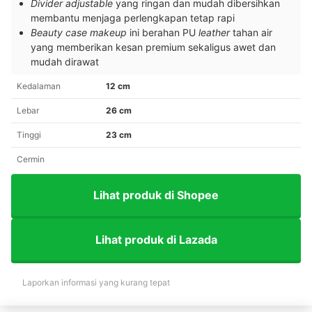
Divider adjustable
yang ringan dan mudah dibersihkan
membantu menjaga perlengkapan tetap rapi
Beauty case makeup
ini berahan PU
leather
tahan air
yang memberikan kesan premium sekaligus awet dan
mudah dirawat
Kedalaman
12 cm
Lebar
26 cm
Tinggi
23 cm
Cermin
Lihat produk di Shopee
Lihat produk di Lazada
Laporkan informasi yang kurang tepat