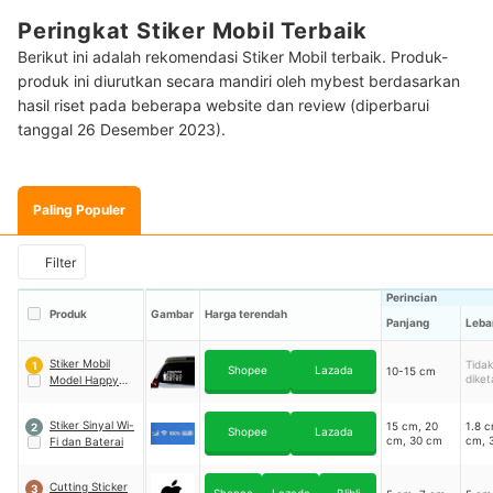
Peringkat Stiker Mobil Terbaik
Berikut ini adalah rekomendasi Stiker Mobil terbaik. Produk-
produk ini diurutkan secara mandiri oleh mybest berdasarkan
hasil riset pada beberapa website dan review (diperbarui
tanggal 26 Desember 2023).
Paling Populer
Filter
Perincian
Produk
Gambar
Harga terendah
Panjang
Leba
Stiker Mobil
Tidak
1
Shopee
Lazada
10-15 cm
diket
Model Happy
Family
Stiker Sinyal Wi-
15 cm, 20
1.8 c
2
Shopee
Lazada
cm, 30 cm
cm, 
Fi dan Baterai
Cutting Sticker
3