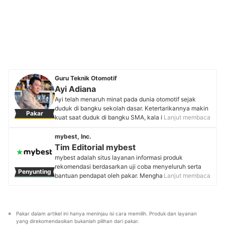
Guru Teknik Otomotif
Ayi Adiana
Ayi telah menaruh minat pada dunia otomotif sejak
duduk di bangku sekolah dasar. Ketertarikannya makin
Pakar
kuat saat duduk di bangku SMA, kala itu ia mendapat
Lanjut membaca
sepeda motor dan mobil dari orang tuanya. Alih-alih
sekadar digunakan, kendaraan tersebut dijadikannya
mybest, Inc.
sarana eksperimen untuk memuaskan rasa ingin
Tim Editorial mybest
tahunya terhadap mesin dan teknologi otomotif.
mybest adalah situs layanan informasi produk
Kecintaan itu mendorongnya menempuh pendidikan
rekomendasi berdasarkan uji coba menyeluruh serta
Penyunting
tinggi di bidang teknik mesin, membentuk dasar
bantuan pendapat oleh pakar. Menghasilkan konten
Lanjut membaca
pengetahuannya dalam memahami dan
setiap hari, mybest menyediakan pengalaman memilih
mengembangkan teknologi kendaraan bermotor.
terbaik bagi lebih dari 3 juta user per bulannya.
Profil Ayi Adiana
Berbagai tema konten, mulai dari kosmetik, kebutuhan
sehari-hari, elektronik rumah tangga, hingga jasa bisa
Pakar dalam artikel ini hanya meninjau isi cara memilih. Produk dan layanan 
ditemukan di mybest.
yang direkomendasikan bukanlah pilihan dari pakar.