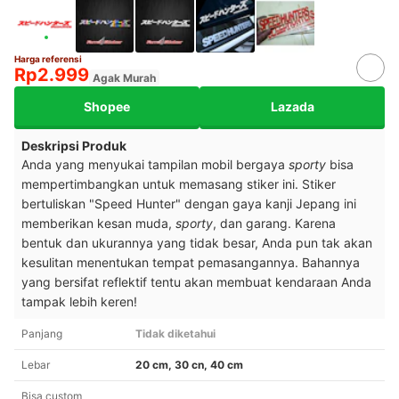
Harga referensi
Rp2.999
Agak Murah
Shopee
Lazada
Deskripsi Produk
Anda yang menyukai tampilan mobil bergaya
sporty
bisa
mempertimbangkan untuk memasang stiker ini. Stiker
bertuliskan "Speed Hunter" dengan gaya kanji Jepang ini
memberikan kesan muda,
sporty
, dan garang. Karena
bentuk dan ukurannya yang tidak besar, Anda pun tak akan
kesulitan menentukan tempat pemasangannya. Bahannya
yang bersifat reflektif tentu akan membuat kendaraan Anda
tampak lebih keren!
Panjang
Tidak diketahui
Lebar
20 cm, 30 cn, 40 cm
Bisa custom