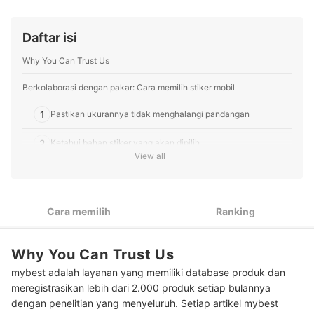
Profil Tim Editorial mybest
Daftar isi
Why You Can Trust Us
Berkolaborasi dengan pakar: Cara memilih stiker mobil
1
Pastikan ukurannya tidak menghalangi pandangan
2
Ketahui bahan stiker yang akan dipilih
View all
3
Perhatikan kemudahan dalam menempelkannya
4
Periksa ketahanan stiker
Cara memilih
Ranking
Sesuaikan pemilihan konten stiker dengan pesan yang ingin
5
disampaikan
Why You Can Trust Us
6
Pilih stiker custom agar bebas berkreasi
mybest adalah layanan yang memiliki database produk dan
meregistrasikan lebih dari 2.000 produk setiap bulannya
Peringkat Stiker Mobil Terbaik
dengan penelitian yang menyeluruh. Setiap artikel mybest