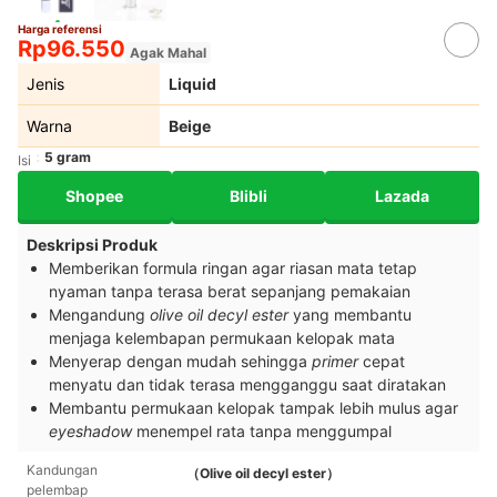
Harga referensi
Rp96.550
Agak Mahal
Jenis
Liquid
Warna
Beige
5 gram
Isi
Shopee
Blibli
Lazada
Deskripsi Produk
Memberikan formula ringan agar riasan mata tetap
nyaman tanpa terasa berat sepanjang pemakaian
Mengandung
olive oil decyl ester
yang membantu
menjaga kelembapan permukaan kelopak mata
Menyerap dengan mudah sehingga
primer
cepat
menyatu dan tidak terasa mengganggu saat diratakan
Membantu permukaan kelopak tampak lebih mulus agar
eyeshadow
menempel rata tanpa menggumpal
Kandungan
（Olive oil decyl ester）
pelembap