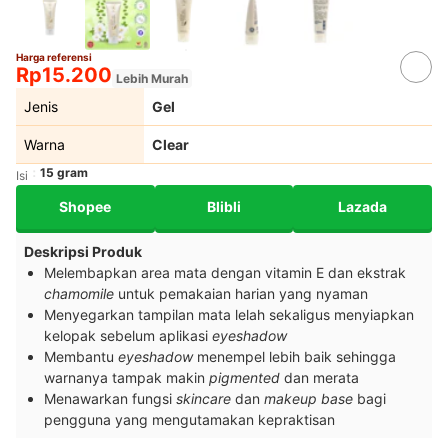
Harga referensi
Rp15.200
Lebih Murah
Jenis
Gel
Warna
Clear
15 gram
Isi
Shopee
Blibli
Lazada
Deskripsi Produk
Melembapkan area mata dengan vitamin E dan ekstrak
chamomile
untuk pemakaian harian yang nyaman
Menyegarkan tampilan mata lelah sekaligus menyiapkan
kelopak sebelum aplikasi
eyeshadow
Membantu
eyeshadow
menempel lebih baik sehingga
warnanya tampak makin
pigmented
dan merata
Menawarkan fungsi
skincare
dan
makeup base
bagi
pengguna yang mengutamakan kepraktisan