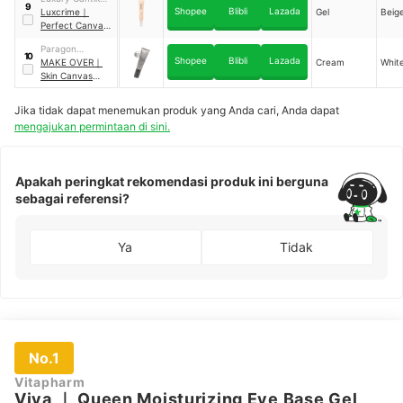
9
Shopee
Blibli
Lazada
Indonesia
Luxcrime
｜
Gel
Beig
Perfect Canvas
Mattifying
Paragon
Poreless Primer
10
Shopee
Blibli
Lazada
Technology and
MAKE OVER
｜
Cream
Whit
Innovation
Skin Canvas
Priming
Moisturizer
Jika tidak dapat menemukan produk yang Anda cari, Anda dapat
mengajukan permintaan di sini.
Apakah peringkat rekomendasi produk ini berguna
sebagai referensi?
Ya
Tidak
No.1
Vitapharm
Viva
｜
Queen Moisturizing Eye Base Gel