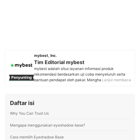
mybest, Inc.
Tim Editorial mybest
mybest adalah situs layanan informasi produk
rekomendasi berdasarkan uji coba menyeluruh serta
Penyunting
bantuan pendapat oleh pakar. Menghasilkan konten
Lanjut membaca
setiap hari, mybest menyediakan pengalaman memilih
terbaik bagi lebih dari 3 juta user per bulannya.
Berbagai tema konten, mulai dari kosmetik, kebutuhan
Daftar isi
sehari-hari, elektronik rumah tangga, hingga jasa bisa
ditemukan di mybest.
Why You Can Trust Us
Profil Tim Editorial mybest
Mengapa menggunakan eyeshadow base?
Cara memilih Eyeshadow Base