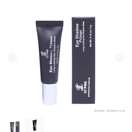
Sumber:
shopee.co.id