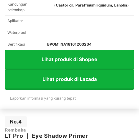
Kandungan
（Castor oil, Paraffinum liquidum, Lanolin）
pelembap
Aplikator
Waterproof
Sertifikasi
BPOM: NA18161203234
Lihat produk di Shopee
Lihat produk di Lazada
Laporkan informasi yang kurang tepat
No.4
Rembaka
LT Pro
｜
Eye Shadow Primer