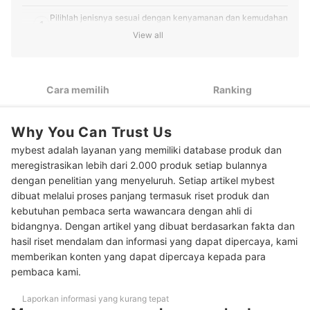
Pilihlah jenisnya sesuai dengan kenyamanan dan kemudahan
1
dalam penggunaan
View all
2
Gunakan warna yang sesuai dengan masalah kulit Anda
3
Pertimbangkan produk dengan pelembap untuk kulit kering
Cara memilih
Ranking
4
Cari produk waterproof untuk makeup lebih tahan lama
Why You Can Trust Us
Peringkat Eyeshadow Base Terbaik
mybest adalah layanan yang memiliki database produk dan
meregistrasikan lebih dari 2.000 produk setiap bulannya
Baca juga rekomendasi produk eyeshadow lainnya di sini
dengan penelitian yang menyeluruh. Setiap artikel mybest
dibuat melalui proses panjang termasuk riset produk dan
kebutuhan pembaca serta wawancara dengan ahli di
bidangnya. Dengan artikel yang dibuat berdasarkan fakta dan
hasil riset mendalam dan informasi yang dapat dipercaya, kami
memberikan konten yang dapat dipercaya kepada para
pembaca kami.
Laporkan informasi yang kurang tepat