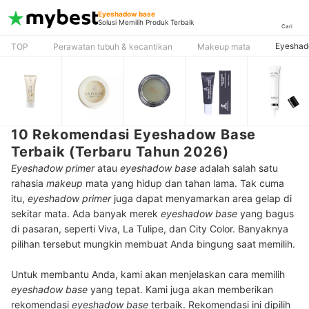
Eyeshadow base
Solusi Memilih Produk Terbaik
Cari
Eyeshad
TOP
Perawatan tubuh & kecantikan
Makeup mata
10 Rekomendasi Eyeshadow Base
Terbaik (Terbaru Tahun 2026)
Eyeshadow primer
atau
eyeshadow base
adalah salah satu
rahasia
makeup
mata yang hidup dan tahan lama. Tak cuma
itu,
eyeshadow primer
juga dapat menyamarkan area gelap di
sekitar mata. Ada banyak merek
eyeshadow base
yang bagus
di pasaran, seperti Viva, La Tulipe, dan City Color. Banyaknya
pilihan tersebut mungkin membuat Anda bingung saat memilih.
Untuk membantu Anda, kami akan menjelaskan cara memilih
eyeshadow base
yang tepat. Kami juga akan memberikan
rekomendasi
eyeshadow base
terbaik. Rekomendasi ini dipilih