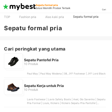
Sepatu formal pria
Solusi Memilih Produk Terbaik
Cari
Sepatu formal pria
TOP
Fashion pria
Alas kaki pria
Sepatu formal pria
Cari peringkat yang utama
Sepatu Pantofel Pria
10 Produk
Paul May | Paul May Modena | 08, JYF Footwear | JYF Lord Black
Sepatu Kerja untuk Pria
10 Produk
Lavio Footwear | Lavio Safety Boots | Axel, Gio Saverino | Sepatu
Pria Formal | Louis, Kickers | Kickers Sepatu Pria Pantofel |
Steven, GARAVIL | Garavil Sepatu Safety Slip On | G102, Portee
Goods | Sepatu Formal Pria Derby RL Hitam