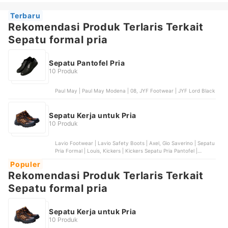
Terbaru
Rekomendasi Produk Terlaris Terkait
Sepatu formal pria
Sepatu Pantofel Pria
10 Produk
Paul May | Paul May Modena | 08, JYF Footwear | JYF Lord Black
Sepatu Kerja untuk Pria
10 Produk
Lavio Footwear | Lavio Safety Boots | Axel, Gio Saverino | Sepatu
Pria Formal | Louis, Kickers | Kickers Sepatu Pria Pantofel |
Steven, GARAVIL | Garavil Sepatu Safety Slip On | G102, Portee
Populer
Goods | Sepatu Formal Pria Derby RL Hitam
Rekomendasi Produk Terlaris Terkait
Sepatu formal pria
Sepatu Kerja untuk Pria
10 Produk