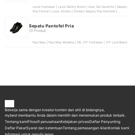
Lavio Footwear | Lavio Safety Boots | Axel, Gio Saverino | Sepatu
Pria Formal | Louis, Kickers | Kickers Sepatu Pria Pantofel |
Steven, GARAVIL | Garavil Sepatu Safety Slip On | G102, Portee
Goods | Sepatu Formal Pria Derby RL Hitam
Sepatu Pantofel Pria
10 Produk
Paul May | Paul May Modena | 08, JYF Footwear | JYF Lord Black
Bekerja sama dengan kreator konten dan ahli di bidangnya,
mybest membantu Anda dalam memilih dan menemukan produk terbaik.
Tentang kami
Filosofi perusahaan
Kebijakan privasi
Daftar Penyunting
Daftar Pakar
Syarat dan ketentuan
Tentang pemasangan iklan
Kontak kami
Informasi untuk penulis lepas