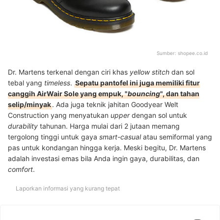
Sumber:
shopee.co.id
Dr. Martens terkenal dengan ciri khas
yellow stitch
dan sol
tebal yang
timeless
.
Sepatu pantofel ini juga memiliki fitur
canggih AirWair Sole yang empuk, "
bouncing
", dan tahan
selip/minyak
. Ada juga teknik jahitan Goodyear Welt
Construction yang menyatukan
upper
dengan sol untuk
durability
tahunan. Harga mulai dari 2 jutaan memang
tergolong tinggi untuk gaya
smart-casual
atau semiformal yang
pas untuk kondangan hingga kerja. Meski begitu, Dr. Martens
adalah investasi emas bila Anda ingin gaya, durabilitas, dan
comfort
.
Laporkan informasi yang kurang tepat