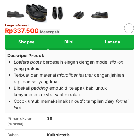
Harga referensi
Rp337.500
Menengah
Shopee
Blibli
Lazada
Deskripsi Produk
Loafers boots
berdesain elegan dengan model
slip-on
yang praktis
Terbuat dari material
microfiber leather
dengan jahitan
rapi dan sol yang kuat
Dibekali
padding
empuk di telapak kaki untuk
kenyamanan ekstra saat dipakai
Cocok untuk memaksimalkan
outfit
tampilan
daily formal
look
Pilihan ukuran
38
(minimal)
Bahan
Kulit sintetis