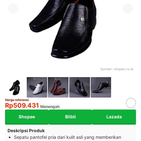
Sumber:
shopee.co.id
Harga referensi
Rp509.431
Menengah
Shopee
Blibli
Lazada
Deskripsi Produk
Sepatu pantofel pria dari kulit asli yang memberikan