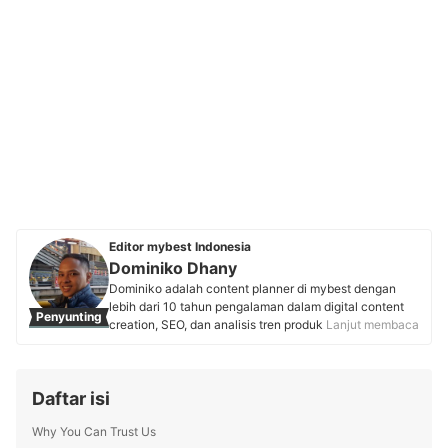
Editor mybest Indonesia
Dominiko Dhany
Dominiko adalah content planner di mybest dengan
lebih dari 10 tahun pengalaman dalam digital content
Penyunting
creation, SEO, dan analisis tren produk. Memulai karier
Lanjut membaca
di Kaskus sebagai writer dan strategist, ia mengasah
keterampilan dalam content marketing, review produk,
hingga copywriting. Kini, ia aktif berkolaborasi dengan
Daftar isi
pakar berbagai industri dan menggunakan riset
berbasis data untuk menyusun rekomendasi produk
Why You Can Trust Us
yang akurat, tepercaya, dan bermanfaat bagi pembaca