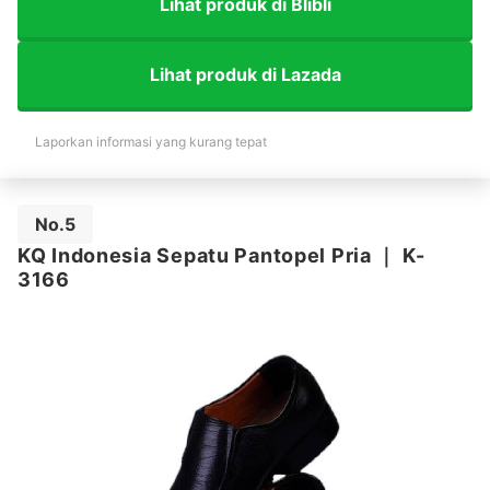
Lihat produk di Blibli
Lihat produk di Lazada
Laporkan informasi yang kurang tepat
No.5
KQ Indonesia Sepatu Pantopel Pria
｜
K-
3166