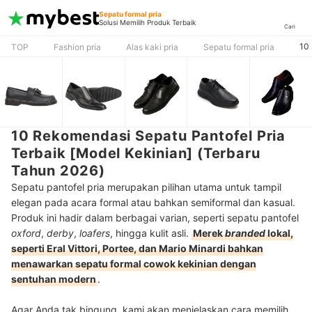
Sepatu formal pria
Solusi Memilih Produk Terbaik
Cari
10 
TOP
Fashion pria
Alas kaki pria
Sepatu formal pria
10 Rekomendasi Sepatu Pantofel Pria
Terbaik [Model Kekinian] (Terbaru
Tahun 2026)
Sepatu pantofel pria merupakan pilihan utama untuk tampil
elegan pada acara formal atau bahkan semiformal dan kasual.
Produk ini hadir dalam berbagai varian, seperti sepatu pantofel
oxford
,
derby
,
loafers
, hingga kulit asli.
Merek
branded
lokal,
seperti Eral Vittori, Portee, dan Mario Minardi bahkan
menawarkan sepatu formal cowok kekinian dengan
sentuhan modern
.
Agar Anda tak bingung, kami akan menjelaskan cara memilih