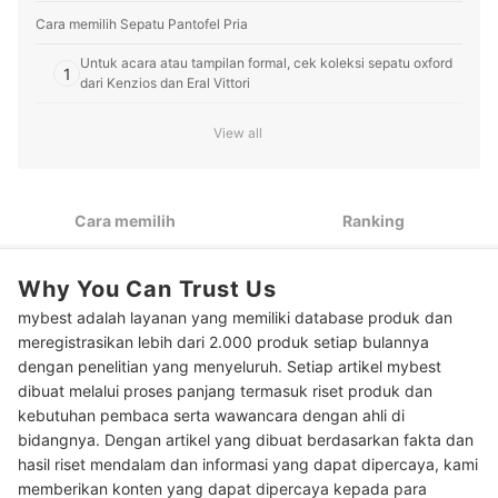
mybest.
Profil Dominiko Dhany
Cara memilih Sepatu Pantofel Pria
Untuk acara atau tampilan formal, cek koleksi sepatu oxford
1
dari Kenzios dan Eral Vittori
Untuk situasi yang lebih santai, pertimbangkan model
2
View all
kekinian dari Paulmay atau Keeve
Jika Anda mencari sepatu pantofel branded, pastikan untuk
3
memilih merk Mario Minardi atau Dr. Martens
Cara memilih
Ranking
Peringkat Sepatu Pantofel Pria Terbaik
Why You Can Trust Us
Baca juga rekomendasi produk sepatu pria lainnya di sini
mybest adalah layanan yang memiliki database produk dan
meregistrasikan lebih dari 2.000 produk setiap bulannya
dengan penelitian yang menyeluruh. Setiap artikel mybest
dibuat melalui proses panjang termasuk riset produk dan
kebutuhan pembaca serta wawancara dengan ahli di
bidangnya. Dengan artikel yang dibuat berdasarkan fakta dan
hasil riset mendalam dan informasi yang dapat dipercaya, kami
memberikan konten yang dapat dipercaya kepada para