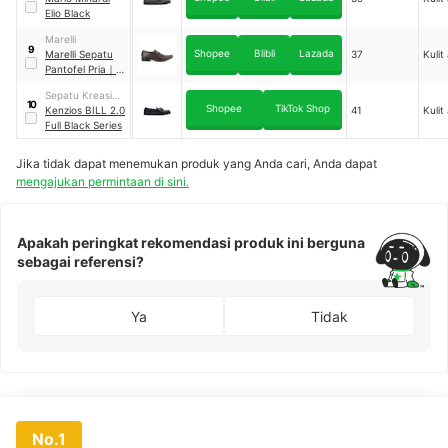
Elio Black
Marelli
9
Shopee
Blibli
Lazada
Marelli Sepatu
37
Kulit 
Pantofel Pria
｜
BV 020
Sepatu Kreasi
10
Shopee
TikTok Shop
Anak Bangsa
Kenzios BILL 2.0
41
Kulit 
Full Black Series
Jika tidak dapat menemukan produk yang Anda cari, Anda dapat
mengajukan permintaan di sini.
Apakah peringkat rekomendasi produk ini berguna
sebagai referensi?
Ya
Tidak
No.1