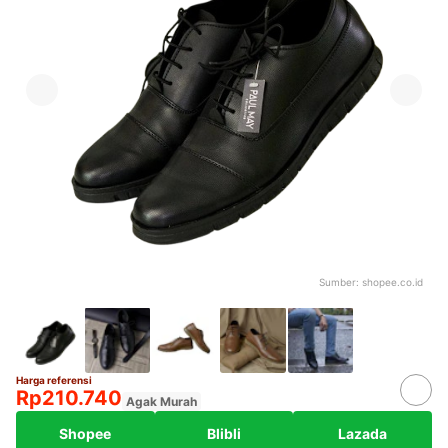
Sumber:
shopee.co.id
Harga referensi
Rp210.740
Agak Murah
Shopee
Blibli
Lazada