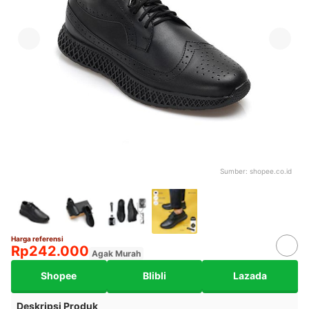
Sumber:
shopee.co.id
Harga referensi
Rp242.000
Agak Murah
Shopee
Blibli
Lazada
Deskripsi Produk