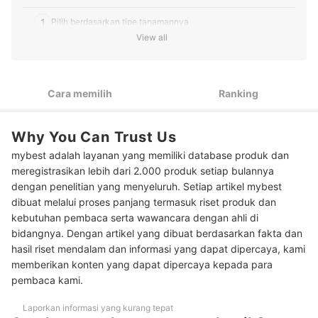
1
Pilih berdasarkan tipe tanamannya
View all
2
Sesuaikan bentuknya dengan lokasi dan kondisi ruangan
3
Perhatikan ukurannya agar lebih sedap dipandang
Cara memilih
Ranking
4
Pilih yang mirip dengan tanaman aslinya
Why You Can Trust Us
10 Rekomendasi tanaman hias plastik terbaik
mybest adalah layanan yang memiliki database produk dan
Baca juga rekomendasi tanaman hiasan lainnya di sini
meregistrasikan lebih dari 2.000 produk setiap bulannya
dengan penelitian yang menyeluruh. Setiap artikel mybest
dibuat melalui proses panjang termasuk riset produk dan
kebutuhan pembaca serta wawancara dengan ahli di
bidangnya. Dengan artikel yang dibuat berdasarkan fakta dan
hasil riset mendalam dan informasi yang dapat dipercaya, kami
memberikan konten yang dapat dipercaya kepada para
pembaca kami.
Laporkan informasi yang kurang tepat