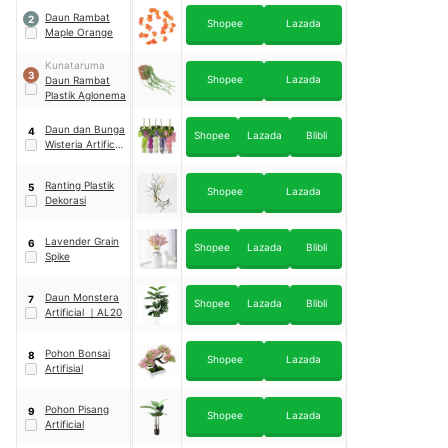
Daun Rambat
2
Shopee
Lazada
Maple Orange
Kunataruma
3
Shopee
Lazada
Daun Rambat
Plastik Aglonema
Daun dan Bunga
4
Shopee
Lazada
Blibli
Wisteria Artificial
Rambat
Ranting Plastik
5
Shopee
Lazada
Dekorasi
Lavender Grain
6
Shopee
Lazada
Blibli
Spike
Daun Monstera
7
Shopee
Lazada
Blibli
Artificial
｜
AL20
Pohon Bonsai
8
Shopee
Lazada
Artifisial
Pohon Pisang
9
Shopee
Lazada
Artificial