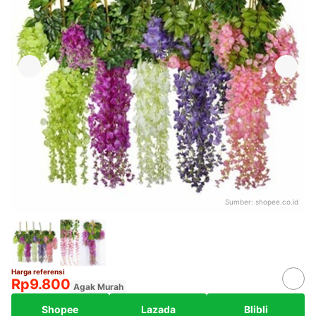
Sumber:
shopee.co.id
Harga referensi
Rp9.800
Agak Murah
Shopee
Lazada
Blibli