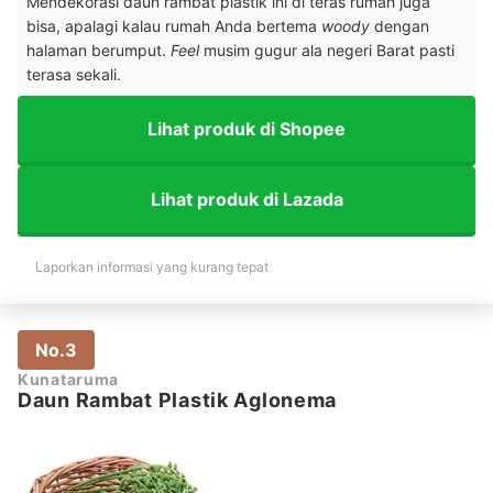
Mendekorasi daun rambat plastik ini di teras rumah juga
bisa, apalagi kalau rumah Anda bertema
woody
dengan
halaman berumput.
Feel
musim gugur ala negeri Barat pasti
terasa sekali.
Lihat produk di Shopee
Lihat produk di Lazada
Laporkan informasi yang kurang tepat
No.3
Kunataruma
Daun Rambat Plastik Aglonema