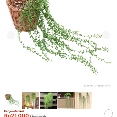
Sumber:
shopee.co.id
Harga referensi
Rp21.000
Menengah