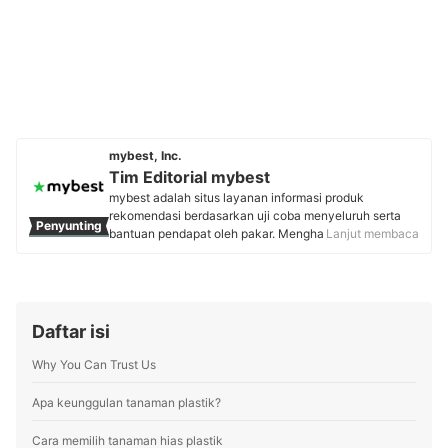
mybest, Inc.
Tim Editorial mybest
mybest adalah situs layanan informasi produk
rekomendasi berdasarkan uji coba menyeluruh serta
Penyunting
bantuan pendapat oleh pakar. Menghasilkan konten
Lanjut membaca
setiap hari, mybest menyediakan pengalaman memilih
terbaik bagi lebih dari 3 juta user per bulannya.
Berbagai tema konten, mulai dari kosmetik, kebutuhan
sehari-hari, elektronik rumah tangga, hingga jasa bisa
ditemukan di mybest.
Daftar isi
Profil Tim Editorial mybest
Why You Can Trust Us
Apa keunggulan tanaman plastik?
Cara memilih tanaman hias plastik