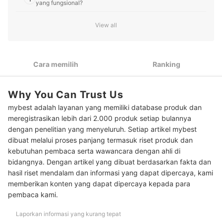
yang fungsional?
2
Pastikan ukurannya seimbang dengan ruangan
View all
Ketahui bahwa hiasan kayu cocok dengan interior yang
3
hangat dan klasik
Cara memilih
Ranking
4
Digantung atau ditempel? Pilih yang paling mudah dipasang
10 Rekomendasi hiasan dinding terbaik dari kayu
Why You Can Trust Us
mybest adalah layanan yang memiliki database produk dan
Baca juga rekomendasi berbagai hiasan lainnya di sini
meregistrasikan lebih dari 2.000 produk setiap bulannya
dengan penelitian yang menyeluruh. Setiap artikel mybest
dibuat melalui proses panjang termasuk riset produk dan
kebutuhan pembaca serta wawancara dengan ahli di
bidangnya. Dengan artikel yang dibuat berdasarkan fakta dan
hasil riset mendalam dan informasi yang dapat dipercaya, kami
memberikan konten yang dapat dipercaya kepada para
pembaca kami.
Laporkan informasi yang kurang tepat