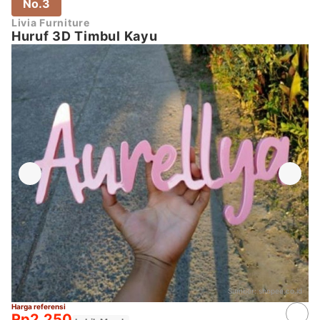
No.3
Livia Furniture
Huruf 3D Timbul Kayu
Sumber:
shopee.co.id
Harga referensi
Rp2.250