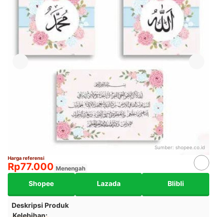
Sumber:
shopee.co.id
Harga referensi
Rp77.000
Menengah
Shopee
Lazada
Blibli
Deskripsi Produk
Kelebihan: