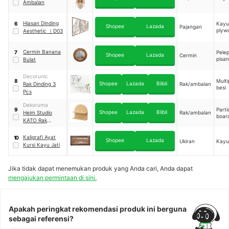
Ambalan
Hiasan Dinding
Kayu
6
Shopee
Lazada
Pajangan
plyw
Aesthetic
｜
D03
Cermin Banana
Pele
7
Shopee
Lazada
Cermin
pisan
Bulat
Decorunic
Multi
8
Shopee
Lazada
Blibli
Rak Dinding 3
Rak/ambalan
besi
Pcs
Dekoruma
Parti
9
Shopee
Lazada
Blibli
Heim Studio
Rak/ambalan
boar
KATO Rak
Dinding
Serbaguna
Kaligrafi Ayat
10
Shopee
Lazada
Ukiran
Kayu 
Kursi Kayu Jati
Jika tidak dapat menemukan produk yang Anda cari, Anda dapat
mengajukan permintaan di sini.
Apakah peringkat rekomendasi produk ini berguna
sebagai referensi?