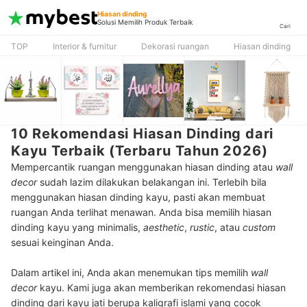
Hiasan dinding
Solusi Memilih Produk Terbaik
Cari
TOP
Interior & furnitur
Dekorasi ruangan
Hiasan dinding
10 Rekomendasi Hiasan Dinding dari
Kayu Terbaik (Terbaru Tahun 2026)
Mempercantik ruangan menggunakan hiasan dinding atau
wall
decor
sudah lazim dilakukan belakangan ini. Terlebih bila
menggunakan hiasan dinding kayu, pasti akan membuat
ruangan Anda terlihat menawan. Anda bisa memilih hiasan
dinding kayu yang minimalis,
aesthetic
,
rustic
, atau
custom
sesuai keinginan Anda.
Dalam artikel ini, Anda akan menemukan tips memilih
wall
decor
kayu. Kami juga akan memberikan rekomendasi hiasan
dinding dari kayu jati berupa kaligrafi islami yang cocok