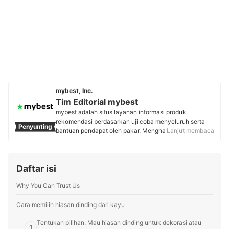
mybest, Inc.
Tim Editorial mybest
mybest adalah situs layanan informasi produk
rekomendasi berdasarkan uji coba menyeluruh serta
Penyunting
bantuan pendapat oleh pakar. Menghasilkan konten
Lanjut membaca
setiap hari, mybest menyediakan pengalaman memilih
terbaik bagi lebih dari 3 juta user per bulannya.
Berbagai tema konten, mulai dari kosmetik, kebutuhan
Daftar isi
sehari-hari, elektronik rumah tangga, hingga jasa bisa
ditemukan di mybest.
Why You Can Trust Us
Profil Tim Editorial mybest
Cara memilih hiasan dinding dari kayu
Tentukan pilihan: Mau hiasan dinding untuk dekorasi atau
1