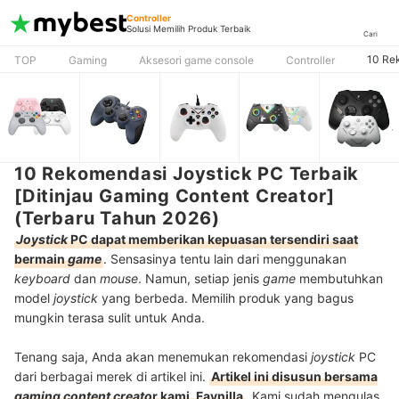
Controller
Solusi Memilih Produk Terbaik
Cari
10 Rek
TOP
Gaming
Aksesori game console
Controller
10 Rekomendasi Joystick PC Terbaik
[Ditinjau Gaming Content Creator]
(Terbaru Tahun 2026)
Joystick
PC dapat memberikan kepuasan tersendiri saat
bermain
game
. Sensasinya tentu lain dari menggunakan
keyboard
dan
mouse
. Namun, setiap jenis
game
membutuhkan
model
joystick
yang berbeda. Memilih produk yang bagus
mungkin terasa sulit untuk Anda.
Tenang saja, Anda akan menemukan rekomendasi
joystick
PC
dari berbagai merek di artikel ini.
Artikel ini disusun bersama
gaming content creato
r kami, Faynilla
. Kami sudah mengulas