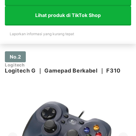
Lihat produk di TikTok Shop
Laporkan informasi yang kurang tepat
No.2
Logitech
Logitech G
｜
Gamepad Berkabel
｜
F310