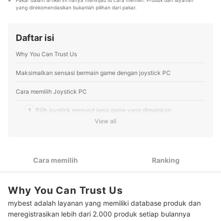
Pakar dalam artikel ini hanya meninjau isi cara memilih. Produk dan layanan 
Berbagai tema konten, mulai dari kosmetik, kebutuhan
Profil Faynilla
yang direkomendasikan bukanlah pilihan dari pakar.
sehari-hari, elektronik rumah tangga, hingga jasa bisa
ditemukan di mybest.
Profil Tim Editorial mybest
Daftar isi
Why You Can Trust Us
Maksimalkan sensasi bermain game dengan joystick PC
Cara memilih Joystick PC
1
Pilih joystick menurut jenis game yang dimainkan
View all
2
Mau wireless atau wired? Periksa koneksinya
3
Ketahui ada tidaknya fitur tambahan pada joystick
Cara memilih
Ranking
Peringkat Joystick PC Terbaik
Why You Can Trust Us
Baca juga rekomendasi peralatan gaming lainnya di sini
mybest adalah layanan yang memiliki database produk dan
meregistrasikan lebih dari 2.000 produk setiap bulannya