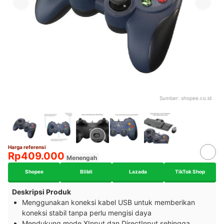
Sumber:
shopee.co.id
Harga referensi
Rp409.000
Menengah
Shopee
Blibli
Lazada
TikTok Shop
Deskripsi Produk
Menggunakan koneksi kabel USB untuk memberikan
koneksi stabil tanpa perlu mengisi daya
Mendukung mode XInput dan DirectInput sehingga