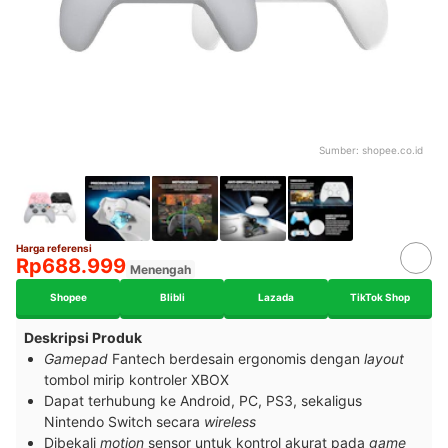
Sumber:
shopee.co.id
Harga referensi
Rp688.999
Menengah
Shopee
Blibli
Lazada
TikTok Shop
Deskripsi Produk
Gamepad
Fantech berdesain ergonomis dengan
layout
tombol mirip kontroler XBOX
Dapat terhubung ke Android, PC, PS3, sekaligus
Nintendo Switch secara
wireless
Dibekali
motion
sensor untuk kontrol akurat pada
game