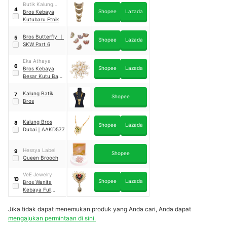
Butik Kalung
4
Shopee
Lazada
Accessories
Bros Kebaya
Kutubaru Etnik
Bros Butterfly
｜
5
Shopee
Lazada
SKW Part 6
Eka Athaya
6
Shopee
Lazada
Bros Kebaya
Besar Kutu Baru
Premium Mutiara
Brukat
Kalung Batik
7
Shopee
Bros
Kalung Bros
8
Shopee
Lazada
Dubai
｜
AAKD577
Hessya Label
9
Shopee
Queen Brooch
VeE Jewelry
10
Shopee
Lazada
Bros Wanita
Kebaya Full
Kristal Swarovski
Mini
｜
BD01B
Jika tidak dapat menemukan produk yang Anda cari, Anda dapat
mengajukan permintaan di sini.