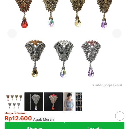
Sumber:
shopee.co.id
Harga referensi
Rp12.600
Agak Murah
Shopee
Lazada