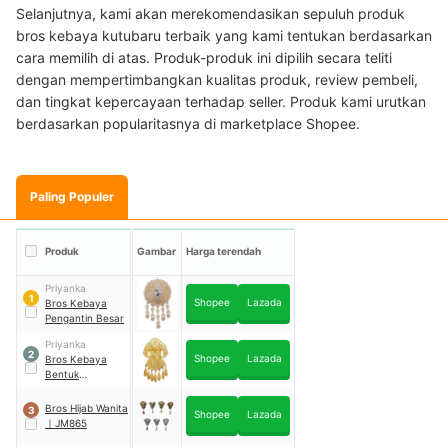
Selanjutnya, kami akan merekomendasikan sepuluh produk
bros kebaya kutubaru terbaik yang kami tentukan berdasarkan
cara memilih di atas. Produk-produk ini dipilih secara teliti
dengan mempertimbangkan kualitas produk, review pembeli,
dan tingkat kepercayaan terhadap seller. Produk kami urutkan
berdasarkan popularitasnya di marketplace Shopee.
Paling Populer
Produk
Gambar
Harga terendah
Priyanka
1
Shopee
Lazada
Bros Kebaya
Pengantin Besar
Priyanka
2
Shopee
Lazada
Bros Kebaya
Bentuk
Baju/Bros
Kutubaru
Bros Hijab Wanita
3
Shopee
Lazada
｜
JM865