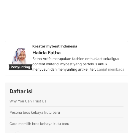
Kreator mybest Indonesia
Halida Fatha
Fatha Arrifa merupakan fashion enthusiast sekaligus
content writer di mybest yang berfokus untuk
Penyunting
menyusun dan menyunting artikel, terutama tema
Lanjut membaca
fashion wanita. Sebelumnya, ia pernah tinggal dua
tahun di Jepang untuk mempelajari budaya sekaligus
tren fashion guna memperluas wawasannya. Kini,
Daftar isi
Halida aktif menulis dan menyunting beragam artikel
dengan gaya informatif serta menarik agar bisa
Why You Can Trust Us
membantu pengguna mybest menemukan inspirasi dan
pilihan produk terbaik.
Profil Halida Fatha
Pesona bros kebaya kutu baru
Cara memilih bros kebaya kutu baru