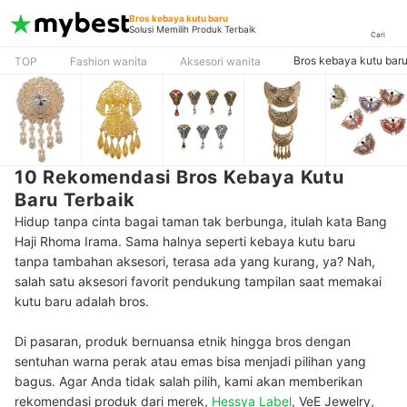
Bros kebaya kutu baru
Solusi Memilih Produk Terbaik
Cari
Bros kebaya kutu bar
TOP
Fashion wanita
Aksesori wanita
10 Rekomendasi Bros Kebaya Kutu
Baru Terbaik
Hidup tanpa cinta bagai taman tak berbunga, itulah kata Bang
Haji Rhoma Irama. Sama halnya seperti kebaya kutu baru
tanpa tambahan aksesori, terasa ada yang kurang, ya? Nah,
salah satu aksesori favorit pendukung tampilan saat memakai
kutu baru adalah bros.
Di pasaran, produk bernuansa etnik hingga bros dengan
sentuhan warna perak atau emas bisa menjadi pilihan yang
bagus. Agar Anda tidak salah pilih, kami akan memberikan
rekomendasi produk dari merek,
Hessya Label
, VeE Jewelry,