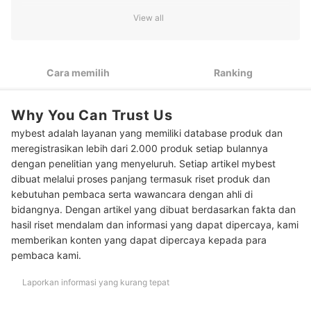
Untuk gaya kasual hijaber yang chic, cek model anting hijab
2
View all
segitiga, bunga, dan anting hijab bulat
Pilih anting hijab simple untuk kantor dan aktivitas harian,
3
seperti anting hijab tusuk berwarna netral
Cara memilih
Ranking
Untuk pesta, pertimbangkan anting hijab mutiara yang elegan
4
atau anting panjang mewah
Why You Can Trust Us
Hindari warna anting yang sama dengan warna hijab karena
5
mybest adalah layanan yang memiliki database produk dan
berisiko tidak terlihat
meregistrasikan lebih dari 2.000 produk setiap bulannya
Peringkat Anting Hijab Terbaik
dengan penelitian yang menyeluruh. Setiap artikel mybest
dibuat melalui proses panjang termasuk riset produk dan
Tutorial menggunakan anting hijab
kebutuhan pembaca serta wawancara dengan ahli di
bidangnya. Dengan artikel yang dibuat berdasarkan fakta dan
Tutorial pashmina dengan anting hijab
hasil riset mendalam dan informasi yang dapat dipercaya, kami
memberikan konten yang dapat dipercaya kepada para
Baca juga rekomendasi aksesori hijab lainnya di sini
pembaca kami.
Laporkan informasi yang kurang tepat