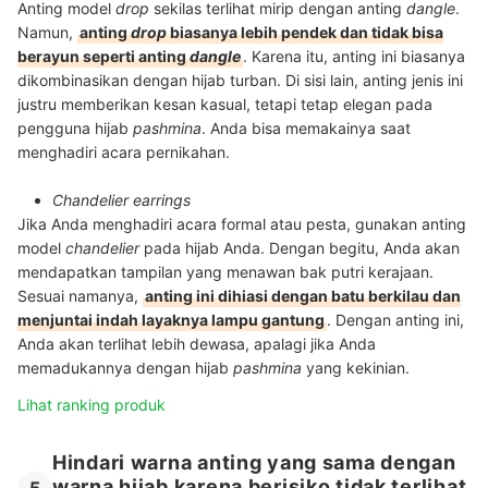
Anting model
drop
sekilas terlihat mirip dengan anting
dangle
.
Namun,
anting
drop
biasanya lebih pendek dan tidak bisa
berayun seperti anting
dangle
. Karena itu, anting ini biasanya
dikombinasikan dengan hijab turban. Di sisi lain, anting jenis ini
justru memberikan kesan kasual, tetapi tetap elegan pada
pengguna hijab
pashmina
. Anda bisa memakainya saat
menghadiri acara pernikahan.
Chandelier earrings
Jika Anda menghadiri acara formal atau pesta, gunakan anting
model
chandelier
pada hijab Anda. Dengan begitu, Anda akan
mendapatkan tampilan yang menawan bak putri kerajaan.
Sesuai namanya,
anting ini dihiasi dengan batu berkilau dan
menjuntai indah layaknya lampu gantung
. Dengan anting ini,
Anda akan terlihat lebih dewasa, apalagi jika Anda
memadukannya dengan hijab
pashmina
yang kekinian.
Lihat ranking produk
Hindari warna anting yang sama dengan
warna hijab karena berisiko tidak terlihat