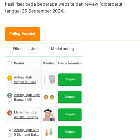
hasil riset pada beberapa website dan review (diperbarui
tanggal 25 September 2024).
Paling Populer
Filter
Jenis
Model anting
Produk
Gambar
Harga terendah
Anting Hijab
1
Shopee
Simpel Mutiara
Bohlam
Anting Hijab Jepit
2
Shopee
Bunga
｜
A51
Mybamus Loren
3
Shopee
Artistic Earrings
Anting Hijab Segi
4
Shopee
5 Diamond Batu
Warna Peniti
｜