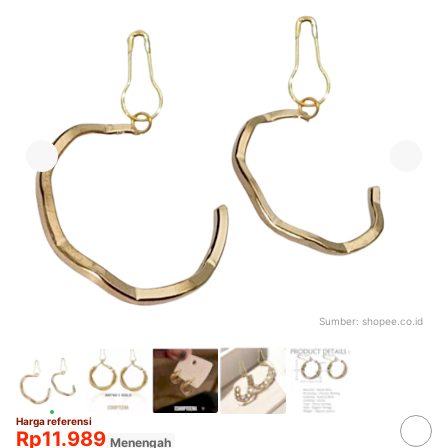
Sumber:
shopee.co.id
Harga referensi
Rp11.989
Menengah