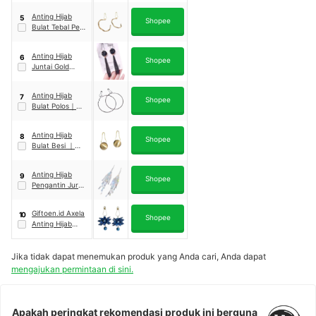
A119
Anting Hijab
5
Shopee
Bulat Tebal Peniti
｜
A67
Anting Hijab
6
Shopee
Juntai Gold
Diamond Full
Hitam
｜
A56
Anting Hijab
7
Shopee
Bulat Polos
｜
A121
Anting Hijab
8
Shopee
Bulat Besi
｜
A137
Anting Hijab
9
Shopee
Pengantin Jurai
Full Mata
Diamond
Giftoen.id Axela
10
Shopee
Anting Hijab
Sekaligus Bros
Dagu
Jika tidak dapat menemukan produk yang Anda cari, Anda dapat
mengajukan permintaan di sini.
Apakah peringkat rekomendasi produk ini berguna