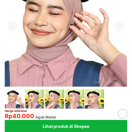
Sumber:
shopee.co.id
Harga referensi
Rp40.000
Agak Mahal
Lihat produk di Shopee