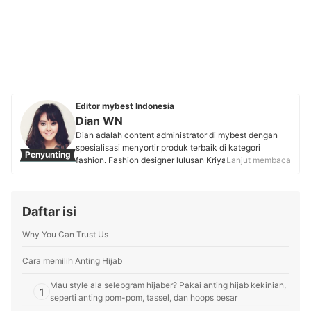
Editor mybest Indonesia
Dian WN
Dian adalah content administrator di mybest dengan
spesialisasi menyortir produk terbaik di kategori
Penyunting
fashion. Fashion designer lulusan Kriya Tekstil Fakultas
Lanjut membaca
Seni Rupa dan Desain ITB ini berpengalaman mengikuti
pagelaran busana dan kompetisi desainer muda selama
2010-2014 hingga membangun clothing brand "Ettara".
Daftar isi
Bekal sertifikasi editor profesional dari Lembaga
Sertifikasi Profesi (LSP-PEP) menjamin kedalaman
Why You Can Trust Us
serta kredibilitas ulasannya untuk produk fashion, seni,
dan kecantikan bagi pembaca mybest.
Profil Dian WN
Cara memilih Anting Hijab
Mau style ala selebgram hijaber? Pakai anting hijab kekinian,
1
seperti anting pom-pom, tassel, dan hoops besar