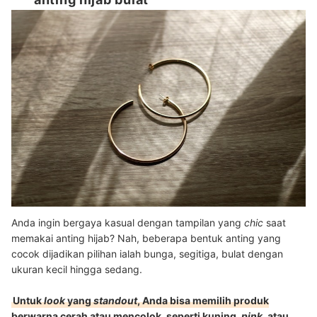
anting hijab bulat
Anda ingin bergaya kasual dengan tampilan yang
chic
saat
memakai anting hijab? Nah, beberapa bentuk anting yang
cocok dijadikan pilihan ialah bunga, segitiga, bulat dengan
ukuran kecil hingga sedang.
Untuk
look
yang
standout
, Anda bisa memilih produk
berwarna cerah atau mencolok, seperti kuning,
pink
, atau