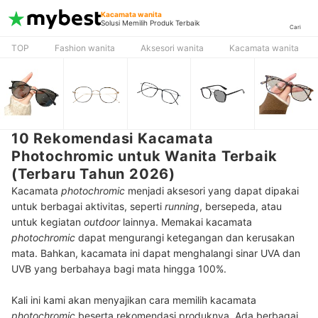
Kacamata wanita
Solusi Memilih Produk Terbaik
Cari
TOP
Fashion wanita
Aksesori wanita
Kacamata wanita
10 Rekomendasi Kacamata
Photochromic untuk Wanita Terbaik
(Terbaru Tahun 2026)
Kacamata
photochromic
menjadi aksesori yang dapat dipakai
untuk berbagai aktivitas, seperti
running
, bersepeda, atau
untuk kegiatan
outdoor
lainnya. Memakai kacamata
photochromic
dapat mengurangi ketegangan dan kerusakan
mata. Bahkan, kacamata ini dapat menghalangi sinar UVA dan
UVB yang berbahaya bagi mata hingga 100%.
Kali ini kami akan menyajikan cara memilih kacamata
photochromic
beserta rekomendasi produknya. Ada berbagai