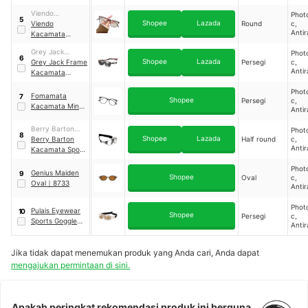
Blue
Stark
｜
L013
Blue
Viendo
Phot
5
Shopee
Lazada
Kacamata ID
Viendo
Round
c,
Antir
Kacamata
Blue
Photocromic
Blue
Grey Jack
Phot
6
Shopee
Lazada
Eyewear
Grey Jack Frame
Persegi
c,
Antir
Kacamata
Blue
Olahraga 2in1
Blue
Phot
Fomamata
7
Shopee
Persegi
c,
Kacamata Minus
Antir
Photochromic
Blue
Square
Blue
Berry Barton
Phot
8
Shopee
Lazada
Eyewear
Berry Barton
Half round
c,
Antir
Kacamata Sport
Blue
Half Round
Blue
Phot
Photocromic
｜
Genius Maiden
9
Shopee
Oval
c,
036
Oval
｜
8733
Antir
Blue
Blue
Phot
Pulais Eyewear
10
Shopee
Persegi
c,
Sports Goggles
｜
Antir
007
Blue
Blue
Jika tidak dapat menemukan produk yang Anda cari, Anda dapat
mengajukan permintaan di sini.
Apakah peringkat rekomendasi produk ini berguna