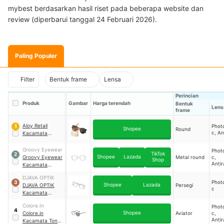
mybest berdasarkan hasil riset pada beberapa website dan
review (diperbarui tanggal 24 Februari 2026).
Paling Populer
Filter
Bentuk frame
Lensa
Perincian
Produk
Gambar
Harga terendah
Bentuk
Lens
frame
Aloy Retail
Phot
1
Shopee
Round
c, An
Kacamata
Photochromic
｜
PL-ARPT002
Groovy Eyewear
Phot
TikTok
2
Shopee
Lazada
Groovy Eyewear
Metal round
c,
Shop
Antir
Kacamata
Blue
Violence
Blue
DJAVA OPTIK
Photocromic
Phot
3
Shopee
Lazada
DJAVA OPTIK
Persegi
c
Kacamata
Photocromic
Colore.In
Phot
Ezra
4
Shopee
Colore.in
Aviator
c,
Antir
Kacamata Tony