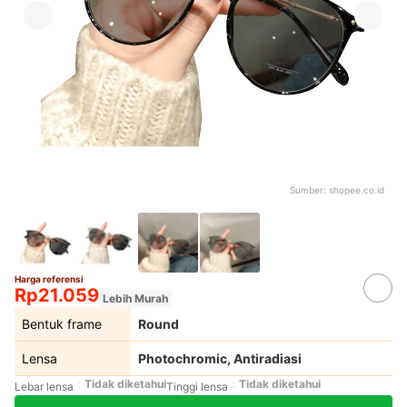
Sumber:
shopee.co.id
Harga referensi
Rp21.059
Lebih Murah
Bentuk frame
Round
Lensa
Photochromic, Antiradiasi
Tidak diketahui
Tidak diketahui
Lebar lensa
Tinggi lensa