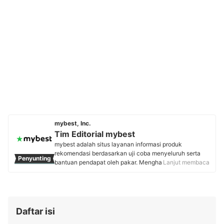
mybest, Inc.
Tim Editorial mybest
mybest adalah situs layanan informasi produk
rekomendasi berdasarkan uji coba menyeluruh serta
Penyunting
bantuan pendapat oleh pakar. Menghasilkan konten
Lanjut membaca
setiap hari, mybest menyediakan pengalaman memilih
terbaik bagi lebih dari 3 juta user per bulannya.
Berbagai tema konten, mulai dari kosmetik, kebutuhan
sehari-hari, elektronik rumah tangga, hingga jasa bisa
ditemukan di mybest.
Daftar isi
Profil Tim Editorial mybest