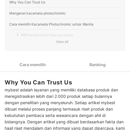
Why You Can Trust Us
Mengenal kacamata photochromic
Cara memilih Kacamata Photochromic untuk Wanita
1
Pilih berdasarkan tipe kacamata
View all
2
Pertimbangkan fungsi lensa kacamata
3
Cari tahu persentase Visible Light Transmission (VLT)
Cara memilih
Ranking
4
Tentukan warna lensa kacamata (tint)
Why You Can Trust Us
5
Pertimbangkan faktor coating lensa kacamata
mybest adalah layanan yang memiliki database produk dan
6
Tentukan material lensa kacamatanya
meregistrasikan lebih dari 2.000 produk setiap bulannya
dengan penelitian yang menyeluruh. Setiap artikel mybest
7
Pilih material frame yang nyaman
dibuat melalui proses panjang termasuk riset produk dan
kebutuhan pembaca serta wawancara dengan ahli di
Peringkat Kacamata Photochromic untuk Wanita Terbaik
bidangnya. Dengan artikel yang dibuat berdasarkan fakta dan
hasil riset mendalam dan informasi yang dapat dipercaya, kami
Cara membersihkan kacamata photochromic