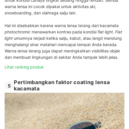
untuk kondisi cahaya tingkat sedang hingga rendah. Semua
warna lensa ini cocok dipakai untuk aktivitas
ski,
snowboarding
, dan olahraga salju lain.
Hal ini disebabkan karena warna lensa terang dari kacamata
photochromic
menawarkan kontras pada kondisi
flat light
.
Flat
light
umumnya terjadi ketika salju, kabut, atau langit mendung
menghalangi sinar matahari mencapai tempat Anda berada.
Warna lensa terang juga dapat meningkatkan visibilitas objek
dan membuat lingkungan di sekitar Anda tampak lebih jelas.
Lihat ranking produk
Pertimbangkan faktor coating lensa
5
kacamata