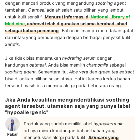
dengan mencari produk yang mengandung
soothing agent
tambahan.
Oatmeal
adalah salah satu pilihan yang lembut
untuk kulit sensitif.
Menurut informasi di
National Library of
Medicine
,
oatmeal
telah digunakan selama berabad-abad
sebagai bahan penenang
. Bahan ini mampu meredakan gatal
dan iritasi yang berhubungan dengan berbagai penyakit kulit
xerotik
.
Jika tidak bisa menemukan
hydrating serum
dengan
kandungan
oatmeal
, Anda bisa memilih
chamomile
sebagai
soothing agent
. Sementara itu,
Aloe vera
dan
green tea extract
bisa dijadikan pilihan selanjutnya. Hal ini karena kedua bahan
tersebut masih bisa memicu alergi pada beberapa orang.
Jika Anda kesulitan mengindentifikasi soothing
agent tersebut, utamakan saja yang punya label
"hypoallergenic"
Produk yang sudah memiliki label
hypoallergenic
artinya minim kandungan bahan-bahan yang
Pakar
mencetuskan alergi pada kulit.
Skincare
yang