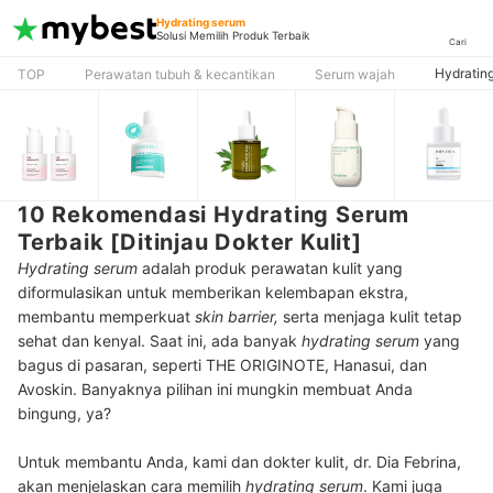
Hydrating serum
Solusi Memilih Produk Terbaik
Cari
Hydratin
TOP
Perawatan tubuh & kecantikan
Serum wajah
10 Rekomendasi Hydrating Serum
Terbaik [Ditinjau Dokter Kulit]
Hydrating serum
adalah produk perawatan kulit yang
diformulasikan untuk memberikan kelembapan ekstra,
membantu memperkuat
skin barrier,
serta menjaga kulit tetap
sehat dan kenyal. Saat ini, ada banyak
hydrating serum
yang
bagus di pasaran, seperti THE ORIGINOTE, Hanasui, dan
Avoskin. Banyaknya pilihan ini mungkin membuat Anda
bingung, ya?
Untuk membantu Anda, kami dan dokter kulit, dr. Dia Febrina,
akan menjelaskan cara memilih
hydrating serum
. Kami juga