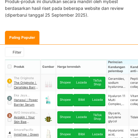
Produk-produk ini diurutkan secara mandiri oleh mybest
berdasarkan hasil riset pada beberapa website dan review
(diperbarui tanggal 25 September 2025).
Paling Populer
Filter
Perincian
Produk
Gambar
Harga terendah
Kandungan
Kand
pelembap
anti
The Originote
Ceramides,
Pepti
TikTok
1
Shopee
Lazada
The Originote
｜
sodium
cera
Shop
hyaluronate,
colla
Ceratides Barrier
honey
Serum
protein
Eka Jaya
Hyaluron 11
Vitam
2
Shopee
Blibli
Lazada
Internasional
Hanasui
｜
Power
Multi
cera
Complex,
colla
Barrier Serum
pentavitin,
ceramide
AVO Innovation
Glycerin,
TikTok
3
Shopee
Lazada
& Technology
Avoskin
｜
Your
butylene
Tida
Shop
glycol
Skin Bae
Panthenol 5% +
AmorePacific
Hyaluronic
Vitam
Mugwort + Cica
4
Shopee
Blibli
Lazada
Innisfree
｜
Green
acid,
squa