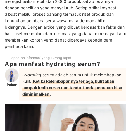
meregistrasikan lebih dari 2.000 produk setiap bulannya
permasalahan Anda
dengan penelitian yang menyeluruh. Setiap artikel mybest
dibuat melalui proses panjang termasuk riset produk dan
Peringkat Hydrating Serum Terbaik
kebutuhan pembaca serta wawancara dengan ahli di
Baca juga rekomendasi skincare untuk kulit kering lainnya di sini
bidangnya. Dengan artikel yang dibuat berdasarkan fakta dan
hasil riset mendalam dan informasi yang dapat dipercaya, kami
memberikan konten yang dapat dipercaya kepada para
pembaca kami.
Laporkan informasi yang kurang tepat
Apa manfaat hydrating serum?
Hydrating serum
adalah serum untuk melembapkan
kulit.
Ketika kelembapannya terjaga, kulit akan
Pakar
tampak lebih cerah dan tanda-tanda penuaan bisa
diminimalkan
.