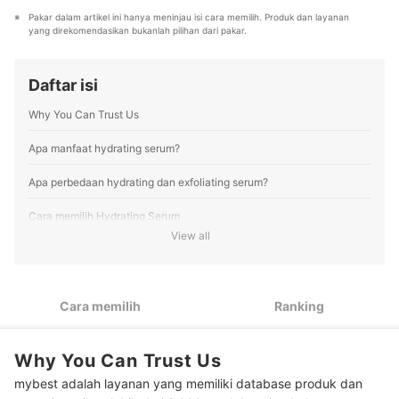
terbaik bagi lebih dari 3 juta user per bulannya.
Pakar dalam artikel ini hanya meninjau isi cara memilih. Produk dan layanan 
Berbagai tema konten, mulai dari kosmetik, kebutuhan
yang direkomendasikan bukanlah pilihan dari pakar.
sehari-hari, elektronik rumah tangga, hingga jasa bisa
ditemukan di mybest.
Profil Tim Editorial mybest
Daftar isi
Why You Can Trust Us
Apa manfaat hydrating serum?
Apa perbedaan hydrating dan exfoliating serum?
Cara memilih Hydrating Serum
View all
Untuk kulit kering, utamakan serum dengan tekstur yang
1
melembapkan
Untuk kulit berminyak, pilih serum yang ringan dan tidak
2
Cara memilih
Ranking
berisiko menutup pori-pori
3
Jika kulit sensitif, pastikan ada tambahan soothing agent
Why You Can Trust Us
Kenali juga masalah Anda! Cari kandungan sesuai jenis kulit
mybest adalah layanan yang memiliki database produk dan
4
di atas dan kombinasikan dengan bahan aktif untuk