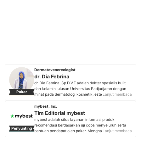
Dermatovenereologist
dr. Dia Febrina
dr. Dia Febrina, Sp.D.V.E adalah dokter spesialis kulit
dan kelamin lulusan Universitas Padjadjaran dengan
Pakar
minat pada dermatologi kosmetik, estetik, dan tumor
Lanjut membaca
bedah kulit. Sebagai pendiri Medika Asyifa Jatiasih dan
Dr. Derm Skin Care, beliau aktif mengedukasi
mybest, Inc.
masyarakat tentang kesehatan kulit dan estetik melalui
Tim Editorial mybest
konsultasi langsung maupun media sosial demi
mybest adalah situs layanan informasi produk
menghadirkan layanan yang komprehensif. Edukasinya
rekomendasi berdasarkan uji coba menyeluruh serta
Penyunting
menjadi rujukan terpercaya dalam kesehatan kulit dan
bantuan pendapat oleh pakar. Menghasilkan konten
Lanjut membaca
estetik di Bekasi.
setiap hari, mybest menyediakan pengalaman memilih
Profil dr. Dia Febrina