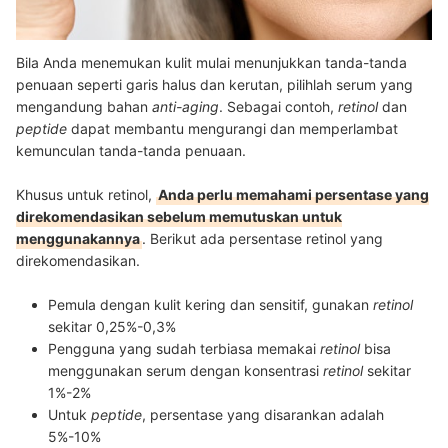
Bila Anda menemukan kulit mulai menunjukkan tanda-tanda
penuaan seperti garis halus dan kerutan, pilihlah serum yang
mengandung bahan
anti-aging
. Sebagai contoh,
retinol
dan
peptide
dapat membantu mengurangi dan memperlambat
kemunculan tanda-tanda penuaan.
Khusus untuk retinol,
Anda perlu memahami persentase yang
direkomendasikan sebelum memutuskan untuk
menggunakannya
. Berikut ada persentase retinol yang
direkomendasikan.
Pemula dengan kulit kering dan sensitif, gunakan
retinol
sekitar 0,25%-0,3%
Pengguna yang sudah terbiasa memakai
retinol
bisa
menggunakan serum dengan konsentrasi
retinol
sekitar
1%-2%
Untuk
peptide
, persentase
yang disarankan adalah
5%-10%