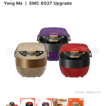
Yong Ma
｜
SMC 8027 Upgrade
Sumber:
shopee.co.id