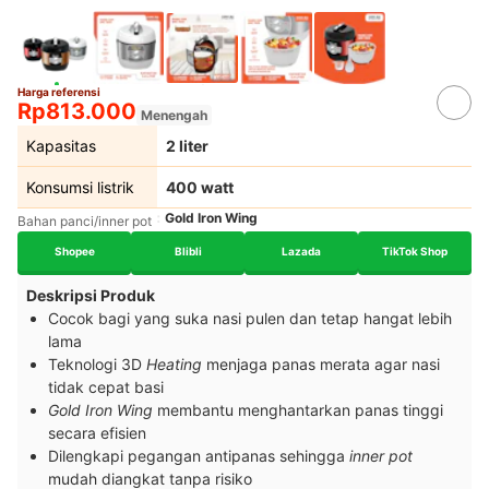
Harga referensi
Rp813.000
Menengah
Kapasitas
2 liter
Konsumsi listrik
400 watt
Gold Iron Wing
Bahan panci/inner pot
Shopee
Blibli
Lazada
TikTok Shop
Deskripsi Produk
Cocok bagi yang suka nasi pulen dan tetap hangat lebih
lama
Teknologi 3D
Heating
menjaga panas merata agar nasi
tidak cepat basi
Gold Iron Wing
membantu menghantarkan panas tinggi
secara efisien
Dilengkapi pegangan antipanas sehingga
inner pot
mudah diangkat tanpa risiko