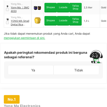
｜
SMC 8067
Yong Ma
TikTok
9
Shopee
Lazada
Electronics
Yong Ma
｜
SMC
2,5 liter
Gold 
Shop
4033
Yong Ma
TikTok
10
Shopee
Lazada
Electronics
YONG MA Small
1,3 L
Gold
Shop
Digital Rice
Cooker 1.3 L
｜
SMC 8055
Jika tidak dapat menemukan produk yang Anda cari, Anda dapat
mengajukan permintaan di sini.
Apakah peringkat rekomendasi produk ini berguna
sebagai referensi?
Ya
Tidak
No.1
Yong Ma Electronics