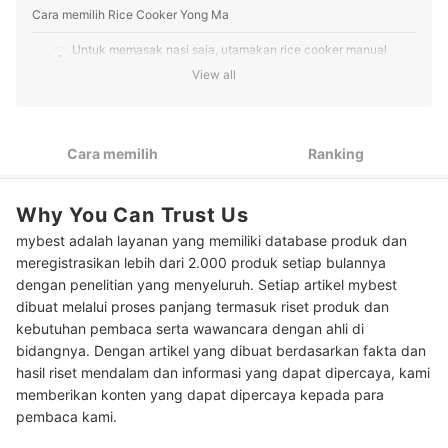
Cara memilih Rice Cooker Yong Ma
Untuk memasak nasi saja, utamakan rice cooker manual
1
yang low watt
View all
Pertimbangkan rice cooker digital untuk fitur yang lebih
2
bervariasi
Cara memilih
Ranking
3
Untuk keluarga, pilih rice cooker Yong Ma kapasitas 2 liter
Cermati inner pot yang digunakan: Eco Ceramic, Blacktinum,
4
Why You Can Trust Us
atau Gold Iron Wing
mybest adalah layanan yang memiliki database produk dan
Peringkat Rice Cooker Yong Ma Terbaik
meregistrasikan lebih dari 2.000 produk setiap bulannya
dengan penelitian yang menyeluruh. Setiap artikel mybest
Baca juga rekomendasi rice cooker lainnya di sini
dibuat melalui proses panjang termasuk riset produk dan
kebutuhan pembaca serta wawancara dengan ahli di
bidangnya. Dengan artikel yang dibuat berdasarkan fakta dan
hasil riset mendalam dan informasi yang dapat dipercaya, kami
memberikan konten yang dapat dipercaya kepada para
pembaca kami.