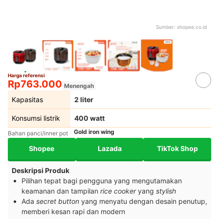
Sumber:
shopee.co.id
Harga referensi
Rp763.000
Menengah
Kapasitas
2 liter
Konsumsi listrik
400 watt
Gold iron wing
Bahan panci/inner pot
Shopee
Lazada
TikTok Shop
Deskripsi Produk
Pilihan tepat bagi pengguna yang mengutamakan
keamanan dan tampilan
rice cooker
yang
stylish
Ada
secret button
yang menyatu dengan desain penutup,
memberi kesan rapi dan modern