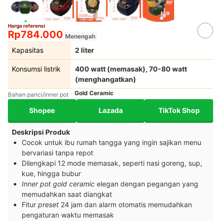
Harga referensi
Rp784.000
Menengah
Kapasitas
2 liter
Konsumsi listrik
400 watt (memasak), 70-80 watt
(menghangatkan)
Gold Ceramic
Bahan panci/inner pot
Shopee
Lazada
TikTok Shop
Deskripsi Produk
Cocok untuk ibu rumah tangga yang ingin sajikan menu
bervariasi tanpa repot
Dilengkapi 12 mode memasak, seperti nasi goreng, sup,
kue, hingga bubur
Inner pot gold ceramic
elegan dengan pegangan yang
memudahkan saat diangkat
Fitur
preset
24 jam dan alarm otomatis memudahkan
pengaturan waktu memasak