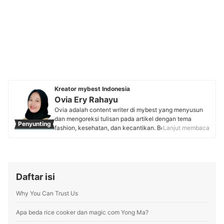
Kreator mybest Indonesia
Ovia Ery Rahayu
Ovia adalah content writer di mybest yang menyusun
dan mengoreksi tulisan pada artikel dengan tema
Penyunting
fashion, kesehatan, dan kecantikan. Berbekal
Lanjut membaca
pengalaman 3,5 tahun sebagai translator aktif, ia
terbiasa mengolah bahasa supaya menjadi tulisan yang
jelas, akurat, dan menarik. Kini, Ovia aktif menyunting
artikel rekomendasi produk dengan riset mendalam
sehingga informasi yang disajikan relevan, mudah
Daftar isi
dipahami, dan bermanfaat bagi pembaca mybest.
Profil Ovia Ery Rahayu
Why You Can Trust Us
Apa beda rice cooker dan magic com Yong Ma?