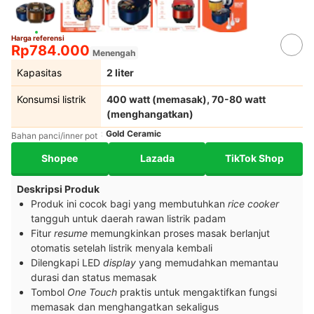
Harga referensi
Rp784.000
Menengah
Kapasitas
2 liter
Konsumsi listrik
400 watt (memasak), 70-80 watt
(menghangatkan)
Gold Ceramic
Bahan panci/inner pot
Shopee
Lazada
TikTok Shop
Deskripsi Produk
Produk ini cocok bagi yang membutuhkan
rice cooker
tangguh untuk daerah rawan listrik padam
Fitur
resume
memungkinkan proses masak berlanjut
otomatis setelah listrik menyala kembali
Dilengkapi LED
display
yang memudahkan memantau
durasi dan status memasak
Tombol
One Touch
praktis untuk mengaktifkan fungsi
memasak dan menghangatkan sekaligus