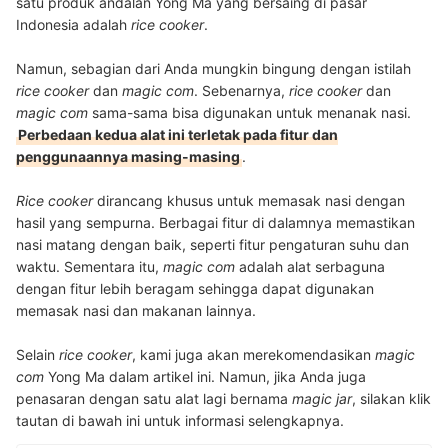
satu produk andalan Yong Ma yang bersaing di pasar
Indonesia adalah
rice cooker
.
Namun, sebagian dari Anda mungkin bingung dengan istilah
rice cooker
dan
magic com
. Sebenarnya,
rice cooker
dan
magic com
sama-sama bisa digunakan untuk menanak nasi.
Perbedaan kedua alat ini terletak pada fitur dan
penggunaannya masing-masing
.
Rice cooker
dirancang khusus untuk memasak nasi dengan
hasil yang sempurna. Berbagai fitur di dalamnya memastikan
nasi matang dengan baik, seperti fitur pengaturan suhu dan
waktu. Sementara itu,
magic com
adalah alat serbaguna
dengan fitur lebih beragam sehingga dapat digunakan
memasak nasi dan makanan lainnya.
Selain
rice cooker
, kami juga akan merekomendasikan
magic
com
Yong Ma dalam artikel ini.
Namun, jika Anda juga
penasaran dengan satu alat lagi bernama
magic jar
, silakan klik
tautan di bawah ini untuk informasi selengkapnya.