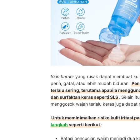
Sumber:
sh
Skin barrier
yang rusak dapat membuat kulit
perih, gatal, atau lebih mudah biduran.
Pen
terlalu sering, terutama apabila menggu
dan surfaktan keras seperti SLS
. Selain i
menggosok wajah terlalu keras juga dapat m
Untuk meminimalkan risiko kulit iritasi 
langkah
seperti berikut
:
Batasi pencucian wajah menjadi dua kal