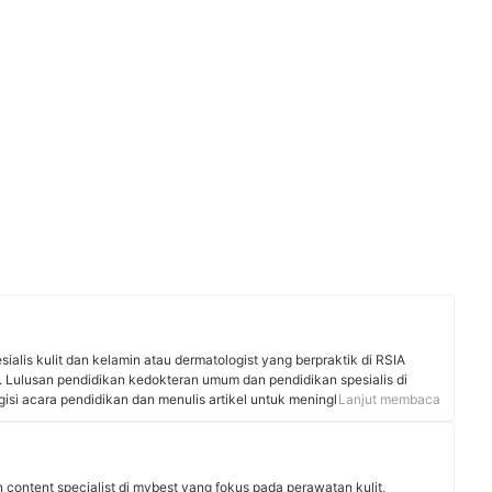
sialis kulit dan kelamin atau dermatologist yang berpraktik di RSIA
. Lulusan pendidikan kedokteran umum dan pendidikan spesialis di
ngisi acara pendidikan dan menulis artikel untuk meningkatkan
Lanjut membaca
sehatan kulit. Dokter Annisa juga banyak membagikan konten
okchaspdve sehingga menjadikannya sumber informasi terpercaya di
akses.
 content specialist di mybest yang fokus pada perawatan kulit,