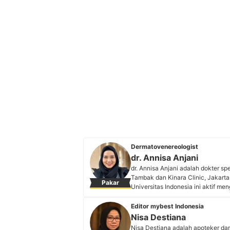
Dermatovenereologist
dr. Annisa Anjani
dr. Annisa Anjani adalah dokter spe
Tambak dan Kinara Clinic, Jakarta
Pakar
Universitas Indonesia ini aktif me
pemahaman masyarakat tentang ke
edukatif pada akun Instagram @d
Editor mybest Indonesia
bidang dermatologi yang mudah di
Nisa Destiana
Profil dr. Annisa Anjani
Nisa Destiana adalah apoteker dan