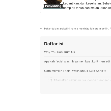
kecantikan, dan kesehatan. Sebel
Penyunting
hampir 5 tahun dan melanjutkan ka
tahun. Ia aktif menyunting artikel
termasuk dokter kulit sampai ahli
Profil Nisa Destiana
Pakar dalam artikel ini hanya meninjau isi cara memilih
Daftar isi
Why You Can Trust Us
Apakah facial wash bisa membuat kulit menjadi s
Cara memilih Facial Wash untuk Kulit Sensitif
1
Utamakan sabun muka 'gentle cleanser' at
Sesuaikan kandungan tambahan dengan tipe
2
untuk kulit sensitif dan berminyak
3
Jika disertai masalah kusam atau jerawa