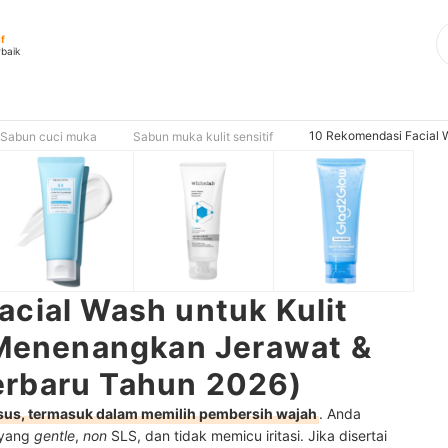
if
rbaik
10 Rekomendasi Facial W
Sabun cuci muka
Sabun muka kulit sensitif
cial Wash untuk Kulit
 [Menenangkan Jerawat &
rbaru Tahun 2026)
usus, termasuk dalam memilih pembersih wajah
. Anda
f yang
gentle
,
non
SLS, dan tidak memicu iritasi. Jika disertai