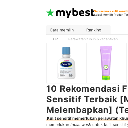
Sabun muka kulit sensit
Solusi Memilih Produk Te
Cara memilih
Ranking
TOP
Perawatan tubuh & kecantikan
10 Rekomendasi Fa
Sensitif Terbaik
Melembapkan] (Te
Kulit sensitif memerlukan perawatan kh
memerlukan
facial wash
untuk kulit sensiti