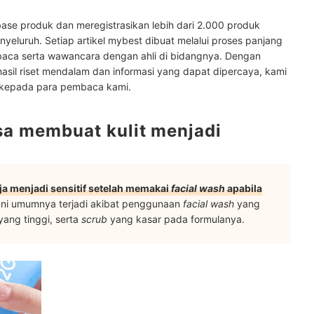
ik
ase produk dan meregistrasikan lebih dari 2.000 produk
ainnya di sini
yeluruh. Setiap artikel mybest dibuat melalui proses panjang
baca serta wawancara dengan ahli di bidangnya. Dengan
hasil riset mendalam dan informasi yang dapat dipercaya, kami
 kepada para pembaca kami.
sa membuat kulit menjadi
saja menjadi sensitif setelah memakai
facial wash
apabila
 Ini umumnya terjadi akibat penggunaan
facial wash
yang
ang tinggi, serta
scrub
yang kasar pada formulanya.