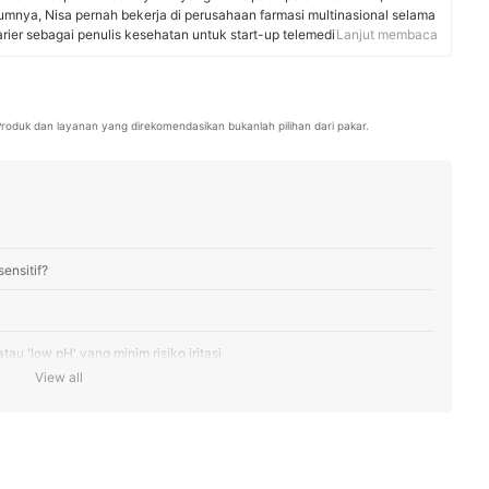
umnya, Nisa pernah bekerja di perusahaan farmasi multinasional selama
rier sebagai penulis kesehatan untuk start-up telemedisin selama 1
Lanjut membaca
 dan telah mewawancarai lebih dari 20 pakar dalam 1 tahun terakhir,
 gizi, untuk memberikan informasi terbaik kepada pengguna mybest.
. Produk dan layanan yang direkomendasikan bukanlah pilihan dari pakar.
ensitif?
au 'low pH' yang minim risiko iritasi
View all
 kulit: pelembap untuk kulit sensitif yang kering, serta oil control
t, pertimbangkan facial wash dengan niacinamide