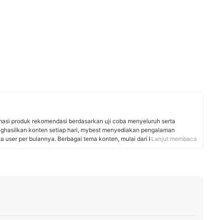
rmasi produk rekomendasi berdasarkan uji coba menyeluruh serta
nghasilkan konten setiap hari, mybest menyediakan pengalaman
uta user per bulannya. Berbagai tema konten, mulai dari kosmetik,
Lanjut membaca
 rumah tangga, hingga jasa bisa ditemukan di mybest.