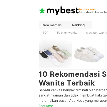
Sepatu wanita
Solusi Memilih Produk Te
Cara memilih
Ranking
TOP
Fashion wanita
Alas kaki wanit
10 Rekomendasi S
Wanita Terbaik
Sepatu kanvas banyak diminati oleh berba
sangat nyaman dan tidak membuat kaki ge
meramaikan pasar. Ada Keds yang merupaka
Footwear
.