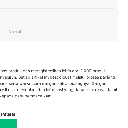
View all
n outsole dari karet antiselip
engan tinggi badan Anda
ase produk dan meregistrasikan lebih dari 2.000 produk
anita
yeluruh. Setiap artikel mybest dibuat melalui proses panjang
ah warna
baca serta wawancara dengan ahli di bidangnya. Dengan
hasil riset mendalam dan informasi yang dapat dipercaya, kami
nnya di sini
 kepada para pembaca kami.
nvas