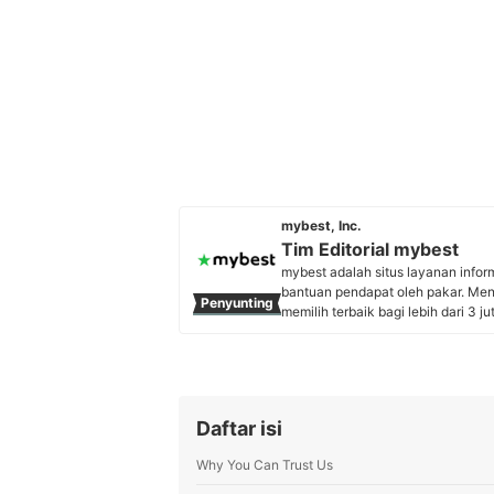
mybest, Inc.
Tim Editorial mybest
mybest adalah situs layanan info
bantuan pendapat oleh pakar. Me
Penyunting
memilih terbaik bagi lebih dari 3 j
kebutuhan sehari-hari, elektronik
Profil Tim Editorial mybest
Daftar isi
Why You Can Trust Us