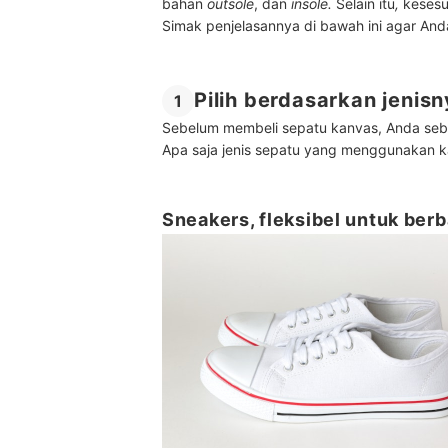
bahan
outsole
, dan
insole.
Selain itu
,
kesesua
Simak penjelasannya di bawah ini agar An
Pilih berdasarkan jenis
1
Sebelum membeli sepatu kanvas, Anda seb
Apa saja jenis sepatu yang menggunakan ka
Sneakers, fleksibel untuk berb