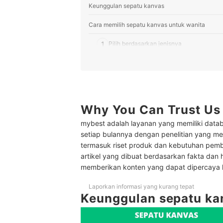
Keunggulan sepatu kanvas
Cara memilih sepatu kanvas untuk wanita
1
Pilih berdasarkan jenisnya
2
Agar tidak mudah terpeleset, pertimbangka
3
Pilih bahan insole yang nyaman
4
High ankle atau low ankle? Sesuaikan d
Why You Can Trust Us
mybest adalah layanan yang memiliki datab
10 Rekomendasi sepatu kanvas terbaik untuk w
setiap bulannya dengan penelitian yang men
Tips mengembalikan sepatu kanvas yang berub
termasuk riset produk dan kebutuhan pem
artikel yang dibuat berdasarkan fakta dan 
Baca juga rekomendasi produk sepatu wanita lai
memberikan konten yang dapat dipercaya
Laporkan informasi yang kurang tepat
Keunggulan sepatu ka