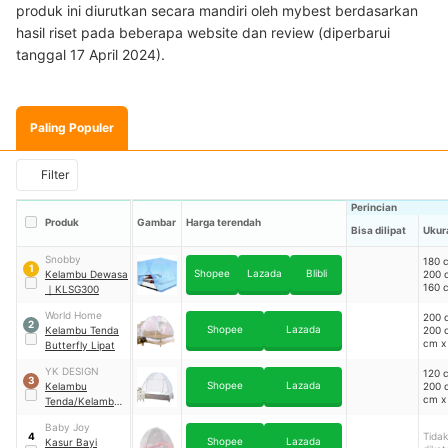
produk ini diurutkan secara mandiri oleh mybest berdasarkan
hasil riset pada beberapa website dan review (diperbarui
tanggal 17 April 2024).
Paling Populer
Filter
Perincian
Produk
Gambar
Harga terendah
Bisa dilipat
Ukur
Snobby
180 
1
Shopee
Lazada
Blibli
Kelambu Dewasa
200 
160 
｜
KLSG300
World Home
200 
2
Shopee
Lazada
Kelambu Tenda
200 
cm x
Butterfly Lipat
cm,
YK DESIGN
120 
3
Shopee
Lazada
Kelambu
200 
cm x
Tenda/Kelambu
cm, 
Lipat Anti
x 20
Baby Joy
Nyamuk
｜
YK-
Tidak
4
Shopee
Lazada
Kasur Bayi
141ABC