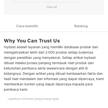
2
Sesuaikan ukuran kelambu dengan kebutuhan
View all
3
Pastikan bahan kelambunya kuat dan tahan lama
Pertimbangkan kelambu lipat untuk penyimpanan lebih
4
Cara memilih
Ranking
mudah
Peringkat Kelambu Terbaik
Why You Can Trust Us
mybest adalah layanan yang memiliki database produk dan
meregistrasikan lebih dari 2.000 produk setiap bulannya
dengan penelitian yang menyeluruh. Setiap artikel mybest
dibuat melalui proses panjang termasuk riset produk dan
kebutuhan pembaca serta wawancara dengan ahli di
bidangnya. Dengan artikel yang dibuat berdasarkan fakta dan
hasil riset mendalam dan informasi yang dapat dipercaya, kami
memberikan konten yang dapat dipercaya kepada para
pembaca kami.
Laporkan informasi yang kurang tepat