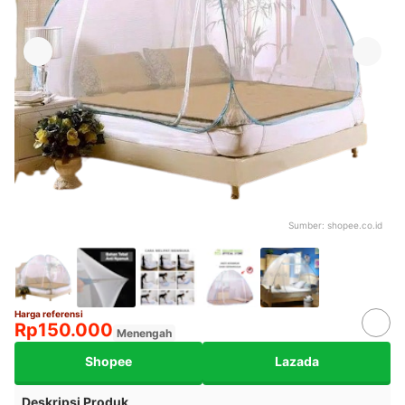
Sumber:
shopee.co.id
Harga referensi
Rp150.000
Menengah
Shopee
Lazada
Deskripsi Produk