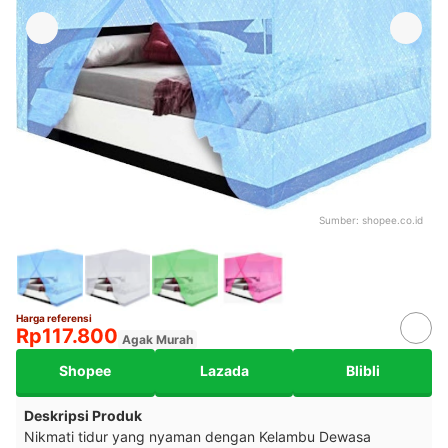
Sumber:
shopee.co.id
Harga referensi
Rp117.800
Agak Murah
Shopee
Lazada
Blibli
Deskripsi Produk
Nikmati tidur yang nyaman dengan Kelambu Dewasa