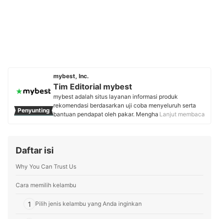
mybest, Inc.
Tim Editorial mybest
mybest adalah situs layanan informasi produk
rekomendasi berdasarkan uji coba menyeluruh serta
Penyunting
bantuan pendapat oleh pakar. Menghasilkan konten
Lanjut membaca
setiap hari, mybest menyediakan pengalaman memilih
terbaik bagi lebih dari 3 juta user per bulannya.
Berbagai tema konten, mulai dari kosmetik, kebutuhan
Daftar isi
sehari-hari, elektronik rumah tangga, hingga jasa bisa
ditemukan di mybest.
Why You Can Trust Us
Profil Tim Editorial mybest
Cara memilih kelambu
1
Pilih jenis kelambu yang Anda inginkan