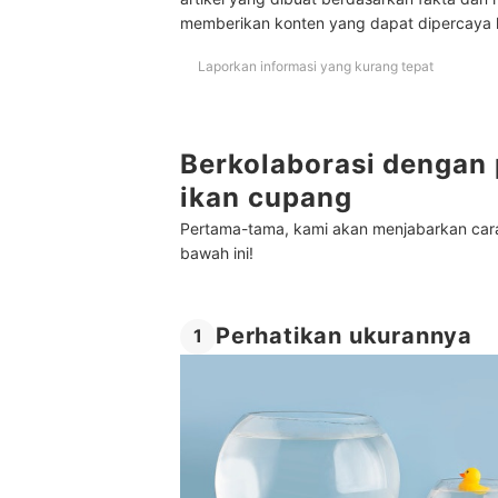
Mengapa ikan cupang saya ngedok?
memberikan konten yang dapat dipercaya
Tips merawat ikan cupang
Laporkan informasi yang kurang tepat
Baca juga rekomendasi aquarium kecil dan pelen
Kesimpulan
Berkolaborasi dengan 
ikan cupang
Pertama-tama, kami akan menjabarkan car
bawah ini!
Perhatikan ukurannya
1