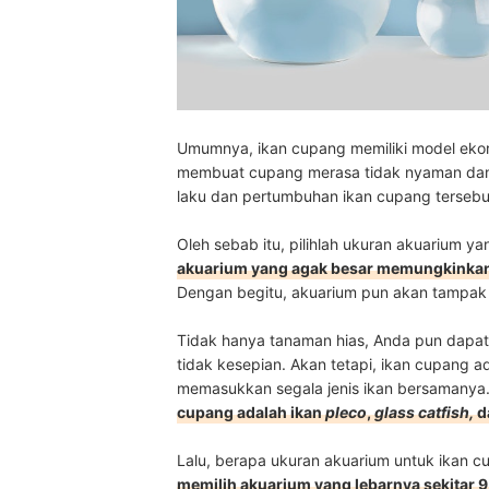
Umumnya, ikan cupang memiliki model ekor 
membuat cupang merasa tidak nyaman dan s
laku dan pertumbuhan ikan cupang tersebu
Oleh sebab itu, pilihlah ukuran akuarium y
akuarium yang agak besar memungkinka
Dengan begitu, akuarium pun akan
tampak 
Tidak hanya tanaman hias, Anda pun dapat
tidak kesepian. Akan tetapi, ikan cupang a
memasukkan segala jenis ikan bersamany
cupang adalah ikan
pleco
,
glass catfish,
d
Lalu, berapa ukuran akuarium untuk ikan 
memilih akuarium yang lebarnya sekitar 