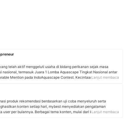
epreneur
 yang telah aktif menggeluti usaha di bidang perikanan sejak masa
tasi nasional, termasuk Juara 1 Lomba Aquascape Tingkat Nasional antar
orable Mention pada IndoAquascape Contest. Kecintaan terhadap dunia
Lanjut membaca
 Alfitrah berkomitmen untuk mengembangkan potensi sumber daya
novasi dan pemberdayaan masyarakat.
rmasi produk rekomendasi berdasarkan uji coba menyeluruh serta
nghasilkan konten setiap hari, mybest menyediakan pengalaman
uta user per bulannya. Berbagai tema konten, mulai dari kosmetik,
Lanjut membaca
 rumah tangga, hingga jasa bisa ditemukan di mybest.