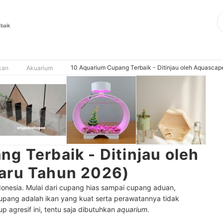
rbaik
10 Aquarium Cupang Terbaik - Ditinjau oleh Aquascap
kan
Akuarium
g Terbaik - Ditinjau oleh
aru Tahun 2026)
Indonesia. Mulai dari cupang hias sampai cupang aduan,
pang adalah ikan yang kuat serta perawatannya tidak
agresif ini, tentu saja dibutuhkan
aquarium.