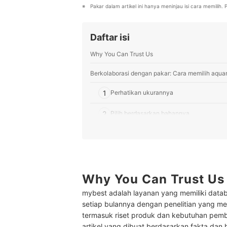
Pakar dalam artikel ini hanya meninjau isi cara memilih
Daftar isi
Why You Can Trust Us
Berkolaborasi dengan pakar: Cara memilih aqua
1
Perhatikan ukurannya
2
Pilih berdasarkan bahannya
3
Pilih berdasarkan lokasi penempatannya
10 Rekomendasi aquarium cupang terbaik
Pertanyaan umum seputar aquarium cupang
Why You Can Trust Us
mybest adalah layanan yang memiliki datab
Apa penyebab ikan cupang tidak mau makan?
setiap bulannya dengan penelitian yang men
Bagaimana cara mengobati sirip ikan cupang y
termasuk riset produk dan kebutuhan pem
artikel yang dibuat berdasarkan fakta dan 