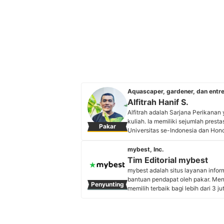
Aquascaper, gardener, dan entr
Alfitrah Hanif S.
Alfitrah adalah Sarjana Perikanan
kuliah. Ia memiliki sejumlah pres
Pakar
Universitas se-Indonesia dan Hon
perikanan dan wirausaha membuat
perikanan di Indonesia melalui i
mybest, Inc.
Profil Alfitrah Hanif S.
Tim Editorial mybest
mybest adalah situs layanan info
bantuan pendapat oleh pakar. Me
Penyunting
memilih terbaik bagi lebih dari 3 j
kebutuhan sehari-hari, elektronik
Profil Tim Editorial mybest