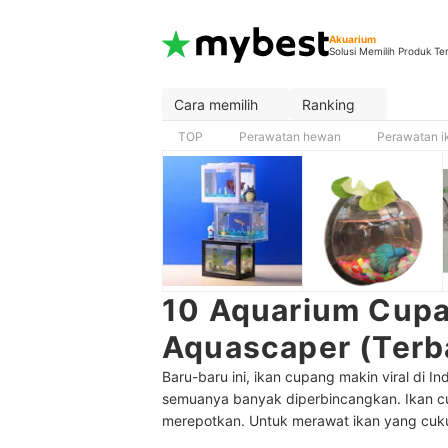
Akuarium
Solusi Memilih Produk Te
Cara memilih
Ranking
TOP
Perawatan hewan
Perawatan i
10 Aquarium Cupan
Aquascaper (Terb
Baru-baru ini, ikan cupang makin viral di 
semuanya banyak diperbincangkan. Ikan cu
merepotkan. Untuk merawat ikan yang cukup 