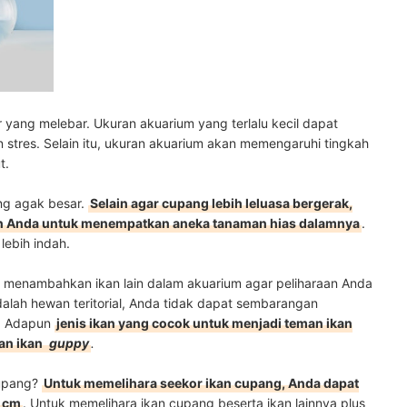
yang melebar. Ukuran akuarium yang terlalu kecil dapat
tres. Selain itu, ukuran akuarium akan memengaruhi tingkah
t.
ang agak besar.
Selain agar cupang lebih leluasa bergerak,
n Anda untuk menempatkan aneka tanaman hias dalamnya
.
lebih indah.
 menambahkan ikan lain dalam akuarium agar peliharaan Anda
dalah hewan teritorial, Anda tidak dapat sembarangan
a. Adapun
jenis ikan yang cocok untuk menjadi teman ikan
an ikan
guppy
.
cupang?
Untuk memelihara seekor ikan cupang, Anda dapat
9 cm
. Untuk memelihara ikan cupang beserta ikan lainnya plus