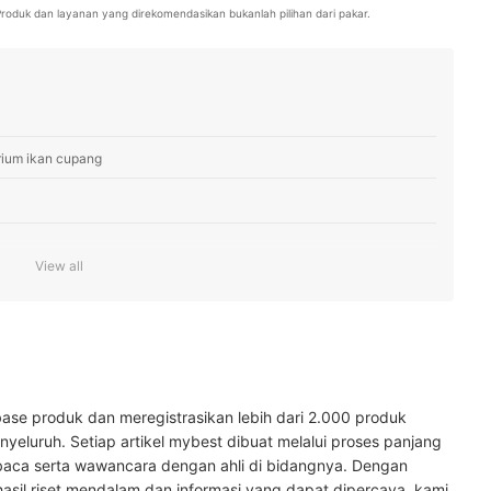
. Produk dan layanan yang direkomendasikan bukanlah pilihan dari pakar.
rium ikan cupang
View all
ase produk dan meregistrasikan lebih dari 2.000 produk
yeluruh. Setiap artikel mybest dibuat melalui proses panjang
ang sobek?
baca serta wawancara dengan ahli di bidangnya. Dengan
hasil riset mendalam dan informasi yang dapat dipercaya, kami