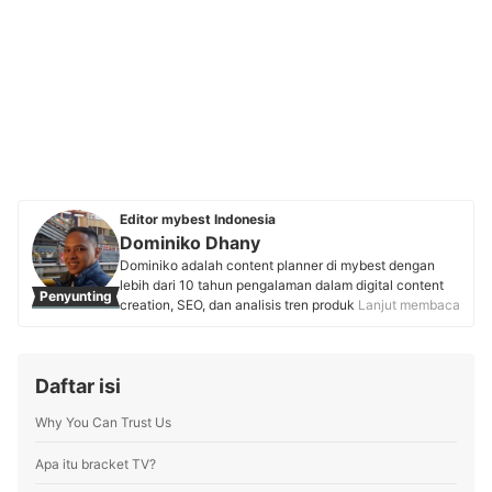
Editor mybest Indonesia
Dominiko Dhany
Dominiko adalah content planner di mybest dengan
lebih dari 10 tahun pengalaman dalam digital content
Penyunting
creation, SEO, dan analisis tren produk. Memulai karier
Lanjut membaca
di Kaskus sebagai writer dan strategist, ia mengasah
keterampilan dalam content marketing, review produk,
hingga copywriting. Kini, ia aktif berkolaborasi dengan
Daftar isi
pakar berbagai industri dan menggunakan riset
berbasis data untuk menyusun rekomendasi produk
Why You Can Trust Us
yang akurat, tepercaya, dan bermanfaat bagi pembaca
mybest.
Profil Dominiko Dhany
Apa itu bracket TV?