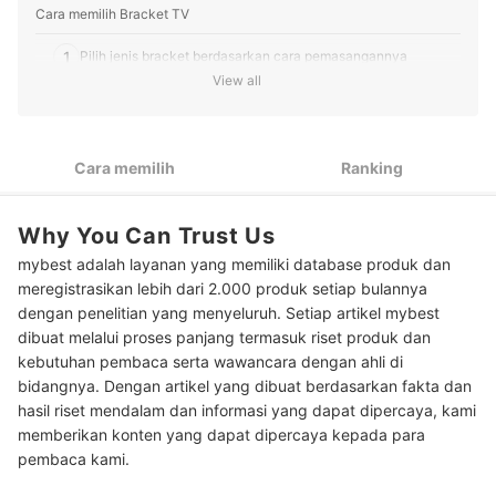
Cara memilih Bracket TV
1
Pilih jenis bracket berdasarkan cara pemasangannya
View all
2
Pastikan ukuran VESA sesuai dengan TV
3
Pertimbangkan fleksibilitas bracket TV
Cara memilih
Ranking
4
Sesuaikan dengan ukuran TV
Why You Can Trust Us
5
Periksa beban maksimal yang bisa ditopang
mybest adalah layanan yang memiliki database produk dan
Peringkat Bracket TV Terbaik
meregistrasikan lebih dari 2.000 produk setiap bulannya
dengan penelitian yang menyeluruh. Setiap artikel mybest
Baca juga rekomendasi perlengkapan ruang TV lainnya di sini
dibuat melalui proses panjang termasuk riset produk dan
kebutuhan pembaca serta wawancara dengan ahli di
bidangnya. Dengan artikel yang dibuat berdasarkan fakta dan
hasil riset mendalam dan informasi yang dapat dipercaya, kami
memberikan konten yang dapat dipercaya kepada para
pembaca kami.