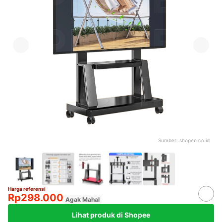
Sumber:
shopee.co.id
Harga referensi
Rp298.000
Agak Mahal
Lihat produk di Shopee