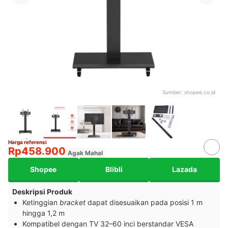
Sumber:
shopee.co.id
Harga referensi
Rp458.900
Agak Mahal
Shopee
Blibli
Lazada
Deskripsi Produk
Ketinggian
bracket
dapat disesuaikan pada posisi 1 m
hingga 1,2 m
Kompatibel dengan TV 32–60 inci berstandar VESA