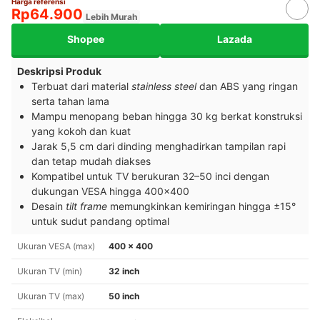
Harga referensi
Rp64.900
Lebih Murah
Shopee
Lazada
Deskripsi Produk
Terbuat dari material
stainless steel
dan ABS yang ringan
serta tahan lama
Mampu menopang beban hingga 30 kg berkat konstruksi
yang kokoh dan kuat
Jarak 5,5 cm dari dinding menghadirkan tampilan rapi
dan tetap mudah diakses
Kompatibel untuk TV berukuran 32–50 inci dengan
dukungan VESA hingga 400×400
Desain
tilt frame
memungkinkan kemiringan hingga ±15°
untuk sudut pandang optimal
Ukuran VESA (max)
400 x 400
Ukuran TV (min)
32 inch
Ukuran TV (max)
50 inch