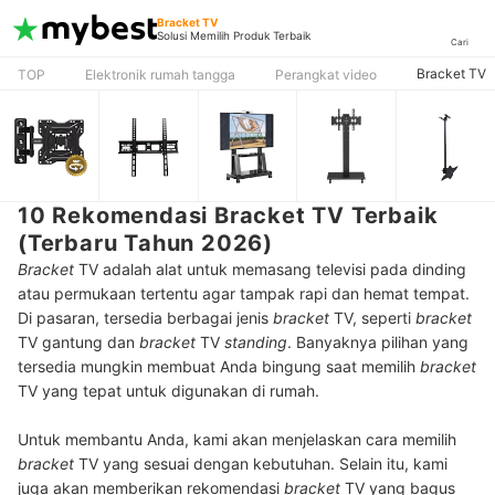
Bracket TV
Solusi Memilih Produk Terbaik
Cari
Bracket TV
TOP
Elektronik rumah tangga
Perangkat video
10 Rekomendasi Bracket TV Terbaik
(Terbaru Tahun 2026)
Bracket
TV adalah alat untuk memasang televisi pada dinding
atau permukaan tertentu agar tampak rapi dan hemat tempat.
Di pasaran, tersedia berbagai jenis
bracket
TV, seperti
bracket
TV gantung dan
bracket
TV
standing
. Banyaknya pilihan yang
tersedia mungkin membuat Anda bingung saat memilih
bracket
TV yang tepat untuk digunakan di rumah.
Untuk membantu Anda, kami akan menjelaskan cara memilih
bracket
TV yang sesuai dengan kebutuhan. Selain itu, kami
juga akan memberikan rekomendasi
bracket
TV yang bagus