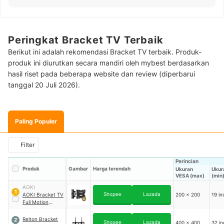
Peringkat Bracket TV Terbaik
Berikut ini adalah rekomendasi Bracket TV terbaik. Produk-
produk ini diurutkan secara mandiri oleh mybest berdasarkan
hasil riset pada beberapa website dan review (diperbarui
tanggal 20 Juli 2026).
Paling Populer
Filter
Perincian
Produk
Gambar
Harga terendah
Ukuran
Ukur
VESA (max)
(min
AOKI
1
Shopee
Lazada
AOKI Bracket TV
200 x 200
19 in
Full Motion
Swivel Arm 19-
60 Inch
Relton Bracket
2
Shopee
Lazada
400 x 400
32 in