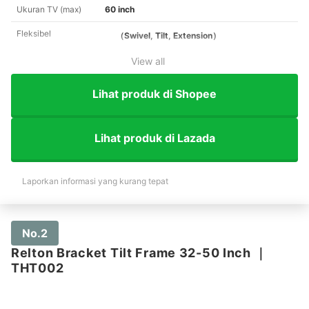
Ukuran TV (max)
60 inch
Fleksibel
（Swivel, Tilt, Extension）
View all
Lihat produk di Shopee
Lihat produk di Lazada
Laporkan informasi yang kurang tepat
No.2
Relton Bracket Tilt Frame 32-50 Inch
｜
THT002