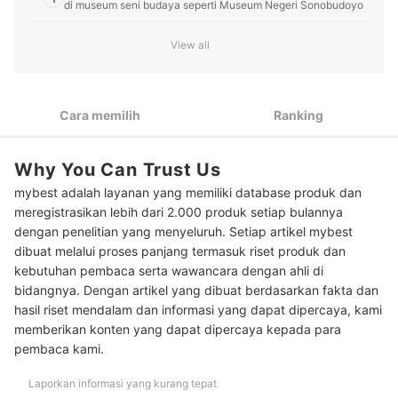
di museum seni budaya seperti Museum Negeri Sonobudoyo
Lihat peristiwa masa lalu lewat diorama di museum sejarah
2
View all
seperti Diorama Arsip Jogja dan History of Java Museum
Kunjungi museum militer seperti Museum Dirgantara Mandala
3
bila mau menilik perlengkapan perang era penjajahan, mulai
Cara memilih
Ranking
dari pesawat hingga rudal
Datangi museum Ullen Sentalu yang terawat dan aesthetic
4
bila ingin mengunjungi museum yang Instagrammable
Why You Can Trust Us
mybest adalah layanan yang memiliki database produk dan
Untuk berlibur bersama keluarga, pilihlah museum yang
5
edukatif seperti Taman Pintar dan Chocolate Monggo
meregistrasikan lebih dari 2.000 produk setiap bulannya
Museum
dengan penelitian yang menyeluruh. Setiap artikel mybest
dibuat melalui proses panjang termasuk riset produk dan
Pertimbangkan museum yang terletak di area populer seperti
kebutuhan pembaca serta wawancara dengan ahli di
6
Museum Gunungapi Merapi di Kaliurang atau Museum
Vredeburg di Malioboro
bidangnya. Dengan artikel yang dibuat berdasarkan fakta dan
hasil riset mendalam dan informasi yang dapat dipercaya, kami
7
Perhatikan hari dan jam buka museum
memberikan konten yang dapat dipercaya kepada para
pembaca kami.
Mau hemat? Temukan museum yang gratis atau harga tiket
8
masuknya ekonomis seperti Museum Sandi
Laporkan informasi yang kurang tepat