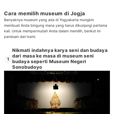
10 Rekomendasi museum terbaik di Jogja
Baca juga rekomendasi penginapan dan wisata Jogja lainnya di sini
Cara memilih museum di Jogja
Banyaknya museum yang ada di Yogyakarta mungkin
membuat Anda bingung mana yang harus dikunjungi pertama
kali. Untuk mempermudah Anda dalam memilih, berikut ini
panduan dari kami.
Nikmati indahnya karya seni dan budaya
dari masa ke masa di museum seni
1
budaya seperti Museum Negeri
Sonobudoyo