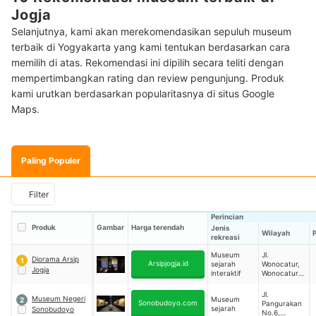
Jogja
Selanjutnya, kami akan merekomendasikan sepuluh museum
terbaik di Yogyakarta yang kami tentukan berdasarkan cara
memilih di atas. Rekomendasi ini dipilih secara teliti dengan
mempertimbangkan rating dan review pengunjung. Produk
kami urutkan berdasarkan popularitasnya di situs Google
Maps.
Paling Populer
Filter
Perincian
Produk
Gambar
Harga terendah
Jenis
Wilayah
rekreasi
Museum
Jl.
Diorama Arsip
1
Arsipjogja.id
sejarah
Wonocatur,
Jogja
interaktif
Wonocatur,
Banguntapa
n,
Jl.
Museum Negeri
Museum
2
Kecamatan
Sonobudoyo.com
Pangurakan
sejarah
Sonobudoyo
Banguntapa
No.6,