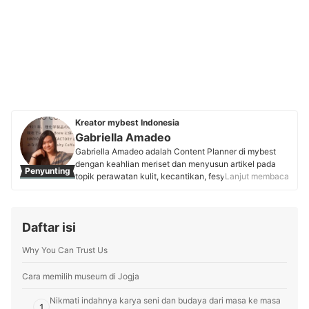
Kreator mybest Indonesia
Gabriella Amadeo
Gabriella Amadeo adalah Content Planner di mybest
dengan keahlian meriset dan menyusun artikel pada
Penyunting
topik perawatan kulit, kecantikan, fesyen, dan topik
Lanjut membaca
lainnya. Setelah lulus dari Universitas Pelita Harapan
(2020), ia bekerja selama tiga tahun sebagai penulis
untuk beberapa blog dan agensi penulisan. Saat ini,
Daftar isi
Gaby fokus melakukan riset pasar dan keyword,
analisis produk, serta menyusun cara memilih berbasis
Why You Can Trust Us
data dan sumber tepercaya untuk membantu pengguna
mybest membuat keputusan sesuai dengan kebutuhan
mereka.
Cara memilih museum di Jogja
Profil Gabriella Amadeo
Nikmati indahnya karya seni dan budaya dari masa ke masa
1