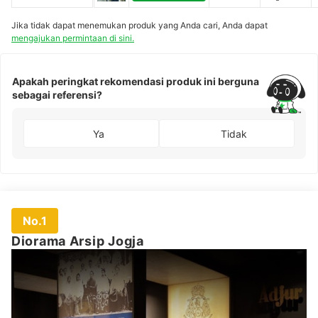
Yogyakarta
Bantul,
alam
un, Pakem,
Daerah
Kabupaten
Istimewa
Jika tidak dapat menemukan produk yang Anda cari, Anda dapat
Sleman,
Yogyakarta
Daerah
mengajukan permintaan di sini.
Istimewa
Yogyakarta
Apakah peringkat rekomendasi produk ini berguna
sebagai referensi?
Ya
Tidak
No.1
Diorama Arsip Jogja