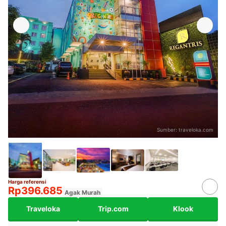
Sumber:
traveloka.com
Harga referensi
Rp396.685
Agak Murah
Traveloka
Trip.com
Klook