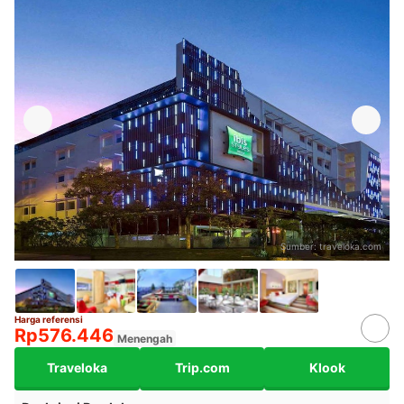
Sumber:
traveloka.com
Harga referensi
Rp576.446
Menengah
Traveloka
Trip.com
Klook