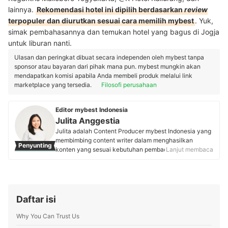
lainnya.
Rekomendasi hotel ini dipilih berdasarkan
review
terpopuler dan diurutkan sesuai cara memilih mybest
. Yuk,
simak pembahasannya dan temukan hotel yang bagus di Jogja
untuk liburan nanti.
Ulasan dan peringkat dibuat secara independen oleh mybest tanpa
sponsor atau bayaran dari pihak mana pun. mybest mungkin akan
mendapatkan komisi apabila Anda membeli produk melalui link
marketplace yang tersedia.
Filosofi perusahaan
Editor mybest Indonesia
Julita Anggestia
Julita adalah Content Producer mybest Indonesia yang
membimbing content writer dalam menghasilkan
Penyunting
konten yang sesuai kebutuhan pembaca. Lulusan
Lanjut membaca
Universitas Gadjah Mada ini sudah berkecimpung di
bidang jurnalistik sejak kuliah dan memiliki banyak
pengalaman terkait penulisan dan riset. Berbekal
pengalaman ini, selama 2 tahun kariernya bersama
mybest, Ia banyak berkolaborasi dengan pakar di
Daftar isi
berbagai bidang, mulai dari kecantikan sampai
kesehatan untuk menciptakan lebih dari 50 konten per
Why You Can Trust Us
bulannya yang relevan sesuai kebutuhan pembaca dan