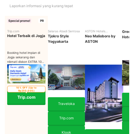
Laporkan informasi yang kurang tepat
Special promo!
PR
Trip.com
Selaras Abadi Sentosa
ASTON Hotels
Greenh
Hotel Terbaik di Jogja
Tjokro Style
International
Neo Malioboro by
Hotel
Yogyakarta
ASTON
Booking hotel impian di
Jogja sekarang dan
nikmati diskon EXTRA 10%
OFF hingga Rp250K!
10% OFF (Up to
Rp250,000)
Trip.com
Traveloka
Trip.com
Klook