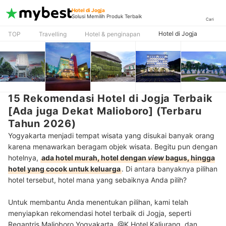
Hotel di Jogja
Solusi Memilih Produk Terbaik
Cari
Hotel di Jogja
TOP
Travelling
Hotel & penginapan
15 Rekomendasi Hotel di Jogja Terbaik
[Ada juga Dekat Malioboro] (Terbaru
Tahun 2026)
Yogyakarta menjadi tempat wisata yang disukai banyak orang
karena menawarkan beragam objek wisata. Begitu pun dengan
hotelnya,
ada hotel murah, hotel dengan
view
bagus, hingga
hotel yang cocok untuk keluarga
. Di antara banyaknya pilihan
hotel tersebut, hotel mana yang sebaiknya Anda pilih?
Untuk membantu Anda menentukan pilihan, kami telah
menyiapkan rekomendasi hotel terbaik di Jogja, seperti
Regantris Malioboro Yogyakarta, @K Hotel Kaliurang, dan