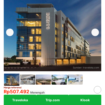
Sumber:
traveloka.com
Harga referensi
Rp507.492
Menengah
Traveloka
Trip.com
Klook