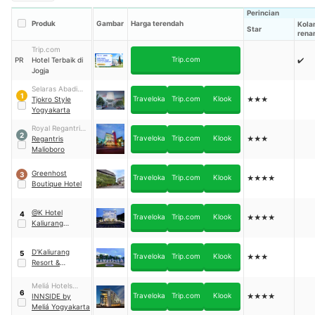
Perincian
Produk
Gambar
Harga terendah
Kola
Star
rena
Trip.com
Trip.com
PR
Hotel Terbaik di
✔️
Jogja
Selaras Abadi
1
Traveloka
Trip.com
Klook
Sentosa
Tjokro Style
★★★
Yogyakarta
Royal Regantris
2
Traveloka
Trip.com
Klook
Hospitality
Regantris
★★★
Malioboro
Greenhost
3
Traveloka
Trip.com
Klook
★★★★
Boutique Hotel
@K Hotel
4
Traveloka
Trip.com
Klook
★★★★
Kaliurang
Yogyakarta
D'Kaliurang
5
Traveloka
Trip.com
Klook
★★★
Resort &
Convention
Yogyakarta
Meliá Hotels
6
Traveloka
Trip.com
Klook
International
INNSIDE by
★★★★
Meliá Yogyakarta