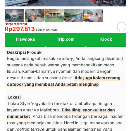
Sumber:
traveloka.com
Harga referensi
Rp297.813
Lebih Murah
Traveloka
Trip.com
Klook
Deskripsi Produk
Begitu melangkah masuk ke
lobby
, Anda langsung disambut
suasana ceria penuh warna yang membangkitkan
mood
liburan. Kamar-kamarnya nyaman dan modern dengan
desain dinamis dan suasana
fresh
.
Ada juga kolam renang
outdoor
yang
membuat Anda betah menginap
.
Lokasi
:
Tjokro Style Yogyakarta terletak di Umbulharjo dengan
layanan antar ke Malioboro.
Dikelilingi
spot
kuliner dan
minimarket
, Anda bisa mencoba hidangan berbagai macam
rasa yang memanjakan lidah. Hotel ini juga menawarkan spa
dan
rooftop terrace
untuk pengalaman menginap yang