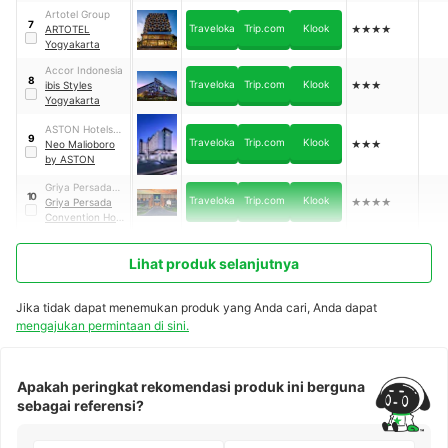
Artotel Group
7
Traveloka
Trip.com
Klook
ARTOTEL
★★★★
Yogyakarta
Accor Indonesia
8
Traveloka
Trip.com
Klook
ibis Styles
★★★
Yogyakarta
ASTON Hotels
9
Traveloka
Trip.com
Klook
International
Neo Malioboro
★★★
by ASTON
Griya Persada
10
Traveloka
Trip.com
Klook
Mitra
Griya Persada
★★★★
Convention Hotel
& Resort
Kaliurang
Lihat produk selanjutnya
Jika tidak dapat menemukan produk yang Anda cari, Anda dapat
mengajukan permintaan di sini.
Apakah peringkat rekomendasi produk ini berguna
sebagai referensi?