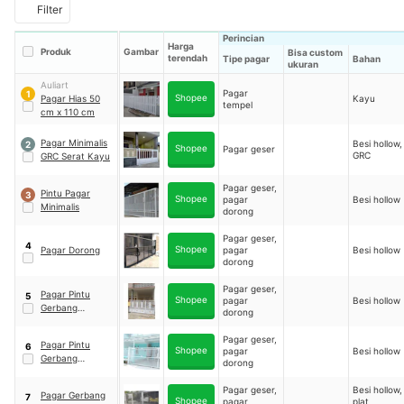
Filter
Perincian
Harga
Produk
Gambar
Bisa custom
terendah
Tipe pagar
Bahan
ukuran
Auliart
Pagar
1
Shopee
Pagar Hias 50
Kayu
tempel
cm x 110 cm
Pagar Minimalis
Besi hollow,
2
Shopee
Pagar geser
GRC
GRC Serat Kayu
Pagar geser,
Pintu Pagar
3
Shopee
pagar
Besi hollow
Minimalis
dorong
Pagar geser,
4
Shopee
Pagar Dorong
pagar
Besi hollow
dorong
Pagar geser,
Pagar Pintu
5
Shopee
pagar
Besi hollow
Gerbang
dorong
Minimalis Full
Aksesoris
Pagar geser,
Pagar Pintu
6
Shopee
pagar
Besi hollow
Gerbang
dorong
Minimalis
Pagar geser,
Besi hollow,
Pagar Gerbang
7
Shopee
pagar
plat