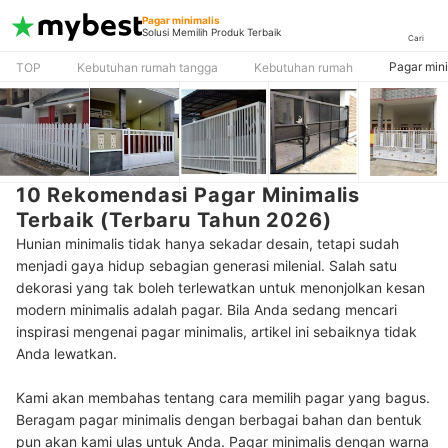
Pagar minimalis
Solusi Memilih Produk Terbaik
Cari
Pagar mini
TOP
Kebutuhan rumah tangga
Kebutuhan rumah
10 Rekomendasi Pagar Minimalis
Terbaik (Terbaru Tahun 2026)
Hunian minimalis tidak hanya sekadar desain, tetapi sudah
menjadi gaya hidup sebagian generasi milenial. Salah satu
dekorasi yang tak boleh terlewatkan untuk menonjolkan kesan
modern minimalis adalah pagar. Bila Anda sedang mencari
inspirasi mengenai pagar minimalis, artikel ini sebaiknya tidak
Anda lewatkan.
Kami akan membahas tentang cara memilih pagar yang bagus.
Beragam pagar minimalis dengan berbagai bahan dan bentuk
pun akan kami ulas untuk Anda. Pagar minimalis dengan warna