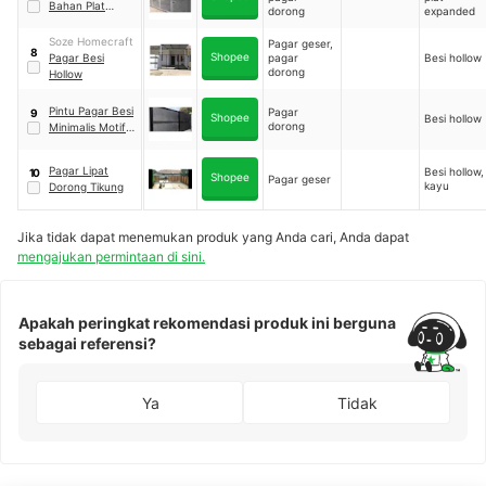
Bahan Plat
dorong
expanded
Expanded
Soze Homecraft
Pagar geser,
8
Shopee
Pagar Besi
pagar
Besi hollow
dorong
Hollow
Pintu Pagar Besi
Pagar
9
Shopee
Besi hollow
dorong
Minimalis Motif
Perforated
Pagar Lipat
Besi hollow,
10
Shopee
Pagar geser
kayu
Dorong Tikung
Jika tidak dapat menemukan produk yang Anda cari, Anda dapat
mengajukan permintaan di sini.
Apakah peringkat rekomendasi produk ini berguna
sebagai referensi?
Ya
Tidak