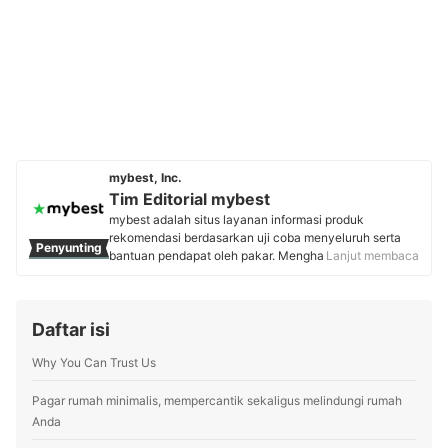
mybest, Inc.
Tim Editorial mybest
mybest adalah situs layanan informasi produk
rekomendasi berdasarkan uji coba menyeluruh serta
Penyunting
bantuan pendapat oleh pakar. Menghasilkan konten
Lanjut membaca
setiap hari, mybest menyediakan pengalaman memilih
terbaik bagi lebih dari 3 juta user per bulannya.
Berbagai tema konten, mulai dari kosmetik, kebutuhan
Daftar isi
sehari-hari, elektronik rumah tangga, hingga jasa bisa
ditemukan di mybest.
Why You Can Trust Us
Profil Tim Editorial mybest
Pagar rumah minimalis, mempercantik sekaligus melindungi rumah
Anda