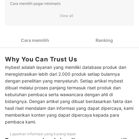
Cara memilih pagar minimalis
Utamakan pagar geser yang dikombinasikan dengan pagar
View all
1
dorong
Untuk pembelian pagar sekaligus pemasangan, pastikan
2
seller berada di area tempat tinggal Anda
Cara memilih
Ranking
Untuk membatasi pekarangan atau halaman, pilih pagar
3
tempel atau pagar taman
Why You Can Trust Us
Peringkat Pagar Minimalis Terbaik
mybest adalah layanan yang memiliki database produk dan
meregistrasikan lebih dari 2.000 produk setiap bulannya
dengan penelitian yang menyeluruh. Setiap artikel mybest
dibuat melalui proses panjang termasuk riset produk dan
kebutuhan pembaca serta wawancara dengan ahli di
bidangnya. Dengan artikel yang dibuat berdasarkan fakta dan
hasil riset mendalam dan informasi yang dapat dipercaya, kami
memberikan konten yang dapat dipercaya kepada para
pembaca kami.
Laporkan informasi yang kurang tepat