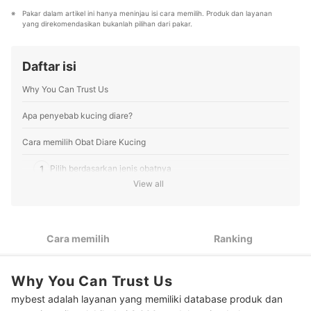
terbaik bagi lebih dari 3 juta user per bulannya.
Profil drh. Doel
Pakar dalam artikel ini hanya meninjau isi cara memilih. Produk dan layanan 
Berbagai tema konten, mulai dari kosmetik, kebutuhan
yang direkomendasikan bukanlah pilihan dari pakar.
sehari-hari, elektronik rumah tangga, hingga jasa bisa
ditemukan di mybest.
Profil Tim Editorial mybest
Daftar isi
Why You Can Trust Us
Apa penyebab kucing diare?
Cara memilih Obat Diare Kucing
1
Pilih berdasarkan jenis obatnya
View all
2
Periksa komposisi bahan aktif di dalamnya
3
Sesuaikan pemberian obat dengan usia dan bobot kucing
Cara memilih
Ranking
4
Perhatikan efek sampingnya
Why You Can Trust Us
Peringkat Obat Diare Kucing Terbaik
mybest adalah layanan yang memiliki database produk dan
Pertanyaan umum seputar diare kucing