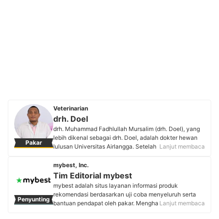
Veterinarian
drh. Doel
drh. Muhammad Fadhlullah Mursalim (drh. Doel), yang
lebih dikenal sebagai drh. Doel, adalah dokter hewan
Pakar
lulusan Universitas Airlangga. Setelah bekerja di bidang
Lanjut membaca
perunggasan selama dua tahun, beliau melanjutkan
studi Magister Biomedik di Universitas Hasanuddin dan
mybest, Inc.
meraih gelar Doktor di Chulalongkorn University,
Tim Editorial mybest
Thailand. Saat ini, drh. Doel berkarier sebagai dosen di
mybest adalah situs layanan informasi produk
Departemen Mikrobiologi, Program Studi Kedokteran
rekomendasi berdasarkan uji coba menyeluruh serta
Penyunting
Hewan, Fakultas Kedokteran Universitas Hasanuddin,
bantuan pendapat oleh pakar. Menghasilkan konten
Lanjut membaca
serta aktif dalam penelitian di bidang penyakit hewan
setiap hari, mybest menyediakan pengalaman memilih
dan kesehatan masyarakat veteriner.