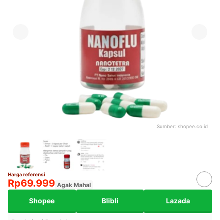
Sumber:
shopee.co.id
Harga referensi
Rp69.999
Agak Mahal
Shopee
Blibli
Lazada