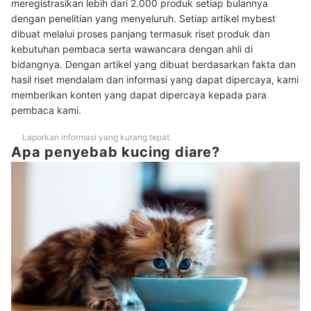
meregistrasikan lebih dari 2.000 produk setiap bulannya
dengan penelitian yang menyeluruh. Setiap artikel mybest
Apakah pertolongan pertama yang bisa dilakukan saat kucing diare?
dibuat melalui proses panjang termasuk riset produk dan
kebutuhan pembaca serta wawancara dengan ahli di
Apakah kucing yang diare harus berpuasa?
bidangnya. Dengan artikel yang dibuat berdasarkan fakta dan
Baca juga rekomendasi produk perawatan lainnya untuk kucing di
hasil riset mendalam dan informasi yang dapat dipercaya, kami
sini
memberikan konten yang dapat dipercaya kepada para
pembaca kami.
Laporkan informasi yang kurang tepat
Apa penyebab kucing diare?