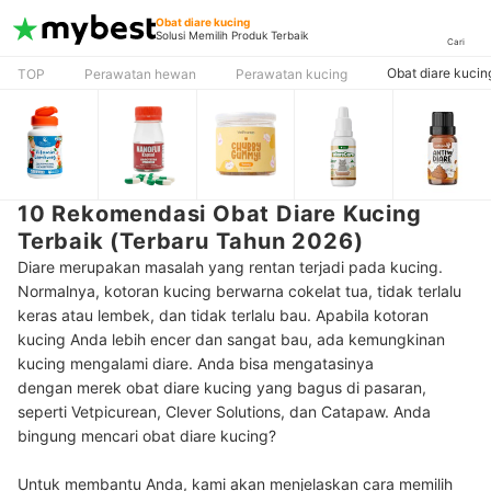
Obat diare kucing
Solusi Memilih Produk Terbaik
Cari
Obat diare kucin
TOP
Perawatan hewan
Perawatan kucing
10 Rekomendasi Obat Diare Kucing
Terbaik (Terbaru Tahun 2026)
Diare merupakan masalah yang rentan terjadi pada kucing.
Normalnya, kotoran kucing berwarna cokelat tua, tidak terlalu
keras atau lembek, dan tidak terlalu bau.
Apabila kotoran
kucing Anda lebih encer dan sangat bau, ada kemungkinan
kucing mengalami diare. Anda bisa mengatasinya
dengan merek obat diare kucing yang bagus di pasaran,
seperti Vetpicurean, Clever Solutions, dan Catapaw. Anda
bingung mencari obat diare kucing?
Untuk membantu Anda, kami akan menjelaskan cara memilih