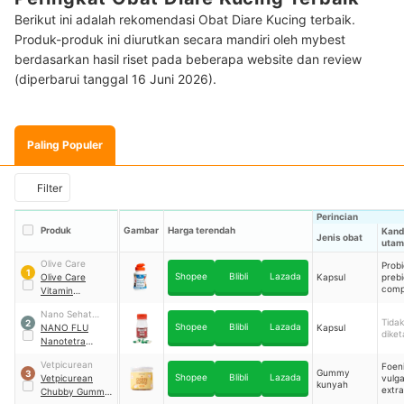
Berikut ini adalah rekomendasi Obat Diare Kucing terbaik.
Produk-produk ini diurutkan secara mandiri oleh mybest
berdasarkan hasil riset pada beberapa website dan review
(diperbarui tanggal 16 Juni 2026).
Paling Populer
Filter
Perincian
Produk
Gambar
Harga terendah
Kand
Jenis obat
utam
Olive Care
Probi
1
Shopee
Blibli
Lazada
Olive Care
Kapsul
prebi
comp
Vitamin
Lambung
Nano Sehat
Tidak
2
Shopee
Blibli
Lazada
Indonesia
NANO FLU
Kapsul
diket
Nanotetra
Kapsul
Vetpicurean
Foen
Gummy
3
Shopee
Blibli
Lazada
Vetpicurean
vulg
kunyah
extra
Chubby Gummy
poll