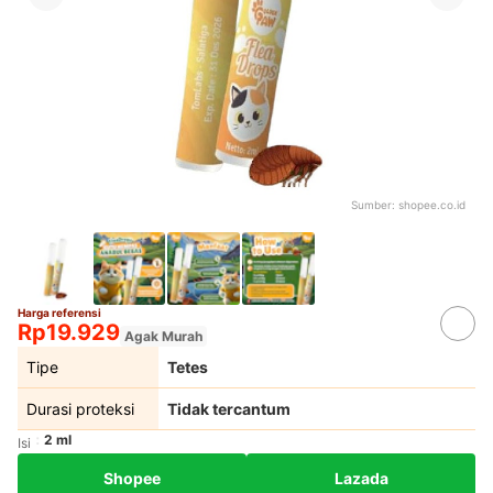
Sumber:
shopee.co.id
Harga referensi
Rp19.929
Agak Murah
Tipe
Tetes
Durasi proteksi
Tidak tercantum
2 ml
Isi
Shopee
Lazada