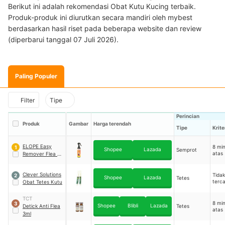
Berikut ini adalah rekomendasi Obat Kutu Kucing terbaik.
Produk-produk ini diurutkan secara mandiri oleh mybest
berdasarkan hasil riset pada beberapa website dan review
(diperbarui tanggal 07 Juli 2026).
Paling Populer
Filter
Tipe
Perincian
Produk
Gambar
Harga terendah
Tipe
Krite
ELOPE Easy
8 mi
1
Shopee
Lazada
Semprot
atas
Remover Flea for
Pets
Clever Solutions
Tidak
2
Shopee
Lazada
Tetes
terc
Obat Tetes Kutu
TCT
8 mi
3
Shopee
Blibli
Lazada
Detick Anti Flea
Tetes
atas
3ml