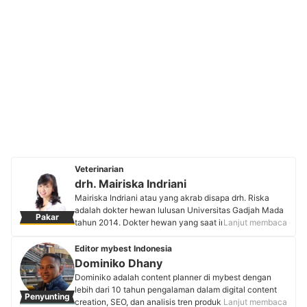
Veterinarian
drh. Mairiska Indriani
Mairiska Indriani atau yang akrab disapa drh. Riska
adalah dokter hewan lulusan Universitas Gadjah Mada
Pakar
tahun 2014. Dokter hewan yang saat ini berpraktik di
Lanjut membaca
Banjarmasin ini memiliki minat khusus dalam bidang
small animal dan surgery. Selain melakukan praktik,
Editor mybest Indonesia
drh. Riska aktif dalam berbagai seminar serta pelatihan
Dominiko Dhany
kedokteran hewan untuk terus mengembangkan
Dominiko adalah content planner di mybest dengan
keahliannya. Dengan begitu, ia bisa terus
lebih dari 10 tahun pengalaman dalam digital content
Penyunting
mengembangkan ilmu yang dimiliki dan dapat
creation, SEO, dan analisis tren produk. Memulai karier
Lanjut membaca