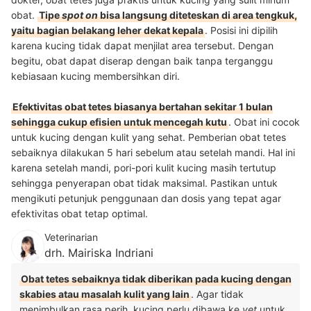
obat.
Tipe
spot on
bisa langsung diteteskan di area tengkuk,
yaitu bagian belakang leher dekat kepala
. Posisi ini dipilih
karena kucing tidak dapat menjilat area tersebut. Dengan
begitu, obat dapat diserap dengan baik tanpa terganggu
kebiasaan kucing membersihkan diri.
Efektivitas obat tetes biasanya bertahan sekitar 1 bulan
sehingga cukup efisien untuk mencegah kutu
. Obat ini cocok
untuk kucing dengan kulit yang sehat. Pemberian obat tetes
sebaiknya dilakukan 5 hari sebelum atau setelah mandi. Hal ini
karena setelah mandi, pori-pori kulit kucing masih tertutup
sehingga penyerapan obat tidak maksimal. Pastikan untuk
mengikuti petunjuk penggunaan dan dosis yang tepat agar
efektivitas obat tetap optimal.
Veterinarian
drh. Mairiska Indriani
Obat tetes sebaiknya tidak diberikan pada kucing dengan
skabies atau masalah kulit yang lain
. Agar tidak
menimbulkan rasa perih, kucing perlu dibawa ke
vet
untuk