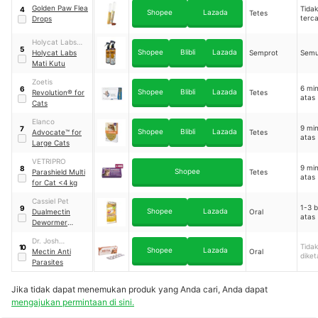
Golden Paw Flea
Tidak
4
Shopee
Lazada
Tetes
terc
Drops
Holycat Labs
5
Shopee
Blibli
Lazada
Indonesia
Holycat Labs
Semprot
Semu
Mati Kutu
Zoetis
6 mi
6
Shopee
Blibli
Lazada
Revolution® for
Tetes
atas
Cats
Elanco
9 mi
7
Shopee
Blibli
Lazada
Advocate™ for
Tetes
atas
Large Cats
VETRIPRO
9 mi
8
Shopee
Parashield Multi
Tetes
atas
for Cat <4 kg
Cassiel Pet
1-3 b
9
Shopee
Lazada
Dualmectin
Oral
atas
Dewormer
Chewable
Dr. Josh
Tablets for Cats
Tidak
10
Shopee
Lazada
Laboratories
Mectin Anti
Oral
diket
Parasites
Jika tidak dapat menemukan produk yang Anda cari, Anda dapat
mengajukan permintaan di sini.