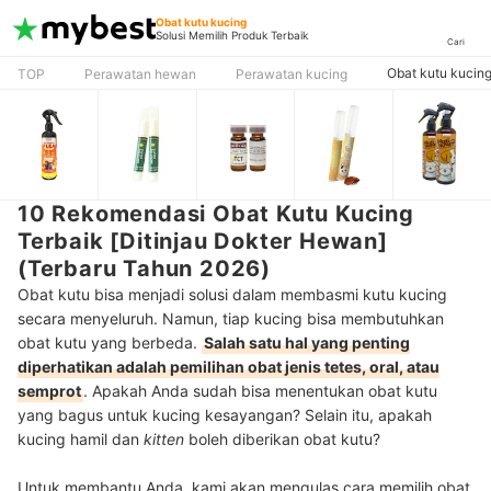
Obat kutu kucing
Solusi Memilih Produk Terbaik
Cari
Obat kutu kucin
TOP
Perawatan hewan
Perawatan kucing
10 Rekomendasi Obat Kutu Kucing
Terbaik [Ditinjau Dokter Hewan]
(Terbaru Tahun 2026)
Obat kutu bisa menjadi solusi dalam membasmi kutu kucing
secara menyeluruh. Namun, tiap kucing bisa membutuhkan
obat kutu yang berbeda.
Salah satu hal yang penting
diperhatikan adalah pemilihan obat jenis tetes, oral, atau
semprot
. Apakah Anda sudah bisa menentukan obat kutu
yang bagus untuk kucing kesayangan? Selain itu, apakah
kucing hamil dan
kitten
boleh diberikan obat kutu?
Untuk membantu Anda, kami akan mengulas cara memilih obat