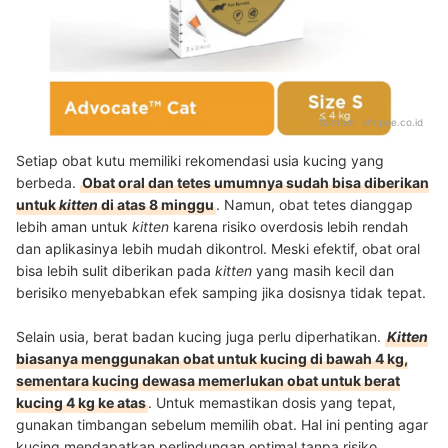
Sumber:
shopee.co.id
Setiap obat kutu memiliki rekomendasi usia kucing yang
berbeda.
Obat oral dan tetes umumnya sudah bisa diberikan
untuk
kitten
di atas 8 minggu
. Namun, obat tetes dianggap
lebih aman untuk
kitten
karena risiko overdosis lebih rendah
dan aplikasinya lebih mudah dikontrol. Meski efektif, obat oral
bisa lebih sulit diberikan pada
kitten
yang masih kecil dan
berisiko menyebabkan efek samping jika dosisnya tidak tepat.
Selain usia, berat badan kucing juga perlu diperhatikan.
Kitten
biasanya menggunakan obat untuk kucing di bawah 4 kg,
sementara kucing dewasa memerlukan obat untuk berat
kucing 4 kg ke atas
. Untuk memastikan dosis yang tepat,
gunakan timbangan sebelum memilih obat. Hal ini penting agar
kucing mendapatkan perlindungan optimal tanpa risiko