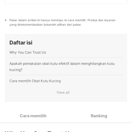
memberikan pelayanan dan edukasi mengenai
di Kaskus sebagai writer dan strategist, ia mengasah
kesehatan hewan peliharaan.
keterampilan dalam content marketing, review produk,
Profil drh. Mairiska Indriani
hingga copywriting. Kini, ia aktif berkolaborasi dengan
pakar berbagai industri dan menggunakan riset
Pakar dalam artikel ini hanya meninjau isi cara memilih. Produk dan layanan 
berbasis data untuk menyusun rekomendasi produk
yang direkomendasikan bukanlah pilihan dari pakar.
yang akurat, tepercaya, dan bermanfaat bagi pembaca
mybest.
Profil Dominiko Dhany
Daftar isi
Why You Can Trust Us
Apakah pemakaian obat kutu efektif dalam menghilangkan kutu
kucing?
Cara memilih Obat Kutu Kucing
Pilih jenis obat kutu berdasarkan cara pakainya dan kondisi
View all
1
kucing
Sesuaikan dosis obat kutu dengan usia dan berat badan
2
kucing
Cara memilih
Ranking
Pertimbangkan obat kutu yang dapat sekaligus membasmi
3
cacing