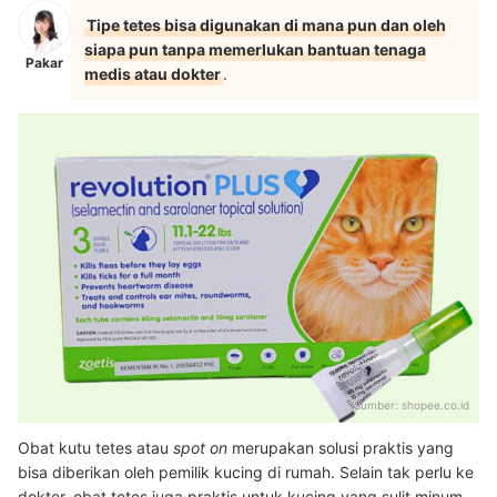
Tipe tetes bisa digunakan di mana pun dan oleh
siapa pun tanpa memerlukan bantuan tenaga
Pakar
medis atau dokter
.
Sumber:
shopee.co.id
Obat kutu tetes atau
spot on
merupakan solusi praktis yang
bisa diberikan oleh pemilik kucing di rumah. Selain tak perlu ke
dokter, obat tetes juga praktis untuk kucing yang sulit minum