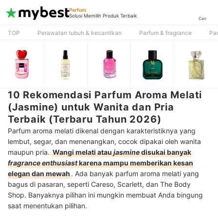
Parfum
Solusi Memilih Produk Terbaik
Cari
TOP
Perawatan tubuh & kecantikan
Parfum & fragrance
Pa
10 Rekomendasi Parfum Aroma Melati
(Jasmine) untuk Wanita dan Pria
Terbaik (Terbaru Tahun 2026)
Parfum aroma melati dikenal dengan karakteristiknya yang
lembut, segar, dan menenangkan, cocok dipakai oleh wanita
maupun pria.
Wangi melati atau
jasmine
disukai banyak
fragrance enthusiast
karena mampu memberikan kesan
elegan dan mewah
. Ada banyak parfum aroma melati yang
bagus di pasaran, seperti Careso, Scarlett, dan The Body
Shop. Banyaknya pilihan ini mungkin membuat Anda bingung
saat menentukan pilihan.