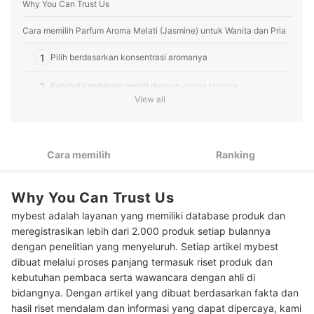
Why You Can Trust Us
tepercaya bagi pembaca mybest untuk produk sehari-
hari yang berkualitas.
Profil Ulil Maulida
Cara memilih Parfum Aroma Melati (Jasmine) untuk Wanita dan Pria
1
Pilih berdasarkan konsentrasi aromanya
2
Ketahui kombinasi melati dengan aroma lainnya
View all
Peringkat Parfum Aroma Melati (Jasmine) untuk Wanita dan Pria
Terbaik
Cara memilih
Ranking
Baca juga rekomendasi parfum lainnya di sini
Why You Can Trust Us
mybest adalah layanan yang memiliki database produk dan
meregistrasikan lebih dari 2.000 produk setiap bulannya
dengan penelitian yang menyeluruh. Setiap artikel mybest
dibuat melalui proses panjang termasuk riset produk dan
kebutuhan pembaca serta wawancara dengan ahli di
bidangnya. Dengan artikel yang dibuat berdasarkan fakta dan
hasil riset mendalam dan informasi yang dapat dipercaya, kami