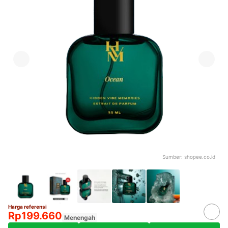
Sumber:
shopee.co.id
Harga referensi
Rp199.660
Menengah