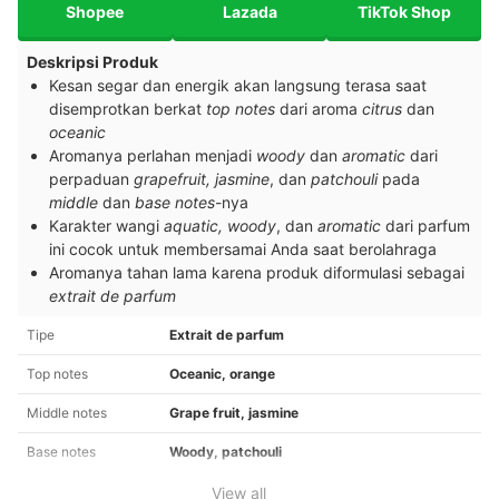
Shopee
Lazada
TikTok Shop
Deskripsi Produk
Kesan segar dan energik akan langsung terasa saat
disemprotkan berkat
top notes
dari aroma
citrus
dan
oceanic
Aromanya perlahan menjadi
woody
dan
aromatic
dari
perpaduan
grapefruit, jasmine
, dan
patchouli
pada
middle
dan
base notes
-nya
Karakter wangi
aquatic, woody
, dan
aromatic
dari parfum
ini cocok untuk membersamai Anda saat berolahraga
Aromanya tahan lama karena produk diformulasi sebagai
extrait de parfum
Tipe
Extrait de parfum
Top notes
Oceanic, orange
Middle notes
Grape fruit, jasmine
Base notes
Woody, patchouli
View all