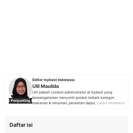
Editor mybest Indonesia
Ulil Maulida
Ulil adalah content administrator di mybest yang
berpengalaman menyortir produk terbaik kategori
Penyunting
makanan & minuman, peralatan dapur, skincare, body
Lanjut membaca
care, dan parfum. Culinary enthusiast ini membuktikan
passion dalam bidang kuliner dengan membangun
brand roti "Rotibati" yang menggunakan ragi alami.
Daftar isi
Kombinasi keahlian teknis dan passion pada dunia
lifestyle menjadikan ulasannya sebagai panduan