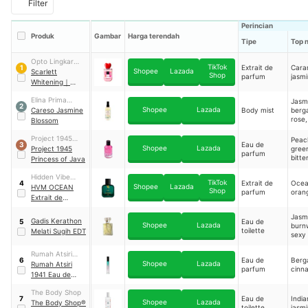
Filter
Perincian
Produk
Gambar
Harga terendah
Tipe
Top 
Opto Lingkar
TikTok
Extrait de
Cara
1
Shopee
Lazada
Sejahtera
Scarlett
Shop
parfum
jasmi
Whitening
｜
Extrait De
Elina Prima
Jasm
Parfum Tea
2
Shopee
Lazada
Sejahtera
Careso Jasmine
Body mist
berg
Amor
rose,
Blossom
oran
cash
Project 1945
Peac
Eau de
3
Shopee
Lazada
Perfumery
Project 1945
green
parfum
bitte
Princess of Java
Hidden Vibe
TikTok
Extrait de
Ocea
4
Shopee
Lazada
Memories
HVM OCEAN
Shop
parfum
oran
Fragrance
Extrait de
Parfum
Jasm
Gadis Kerathon
Eau de
5
Shopee
Lazada
burn
toilette
Melati Sugih EDT
sexy 
sweet
Rumah Atsiri
Eau de
Berg
6
Shopee
Lazada
Indonesia
Rumah Atsiri
parfum
cinn
1941 Eau de
Parfum
The Body Shop
Eau de
India
7
Shopee
Lazada
The Body Shop®
toilette
jasm