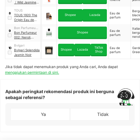
｜
Wild Jasmine
Eau De Toilette
TOUS
Berg
Eau de
8
Shopee
Lazada
TOUS 1920 The
black
parfum
pepp
Origin Eau de
car
Parfum
Bon Parfumeur
Italia
Eau de
9
Shopee
Paris
Bon Parfumeur
berg
parfum
nerol
002: Neroli,
Jasmine, White
Bvlgari
Amber
TikTok
Eau de
Gard
10
Shopee
Lazada
Bvlgari Splendida
Shop
parfum
Gree
Jasmin Noir
Jika tidak dapat menemukan produk yang Anda cari, Anda dapat
mengajukan permintaan di sini.
Apakah peringkat rekomendasi produk ini berguna
sebagai referensi?
Ya
Tidak