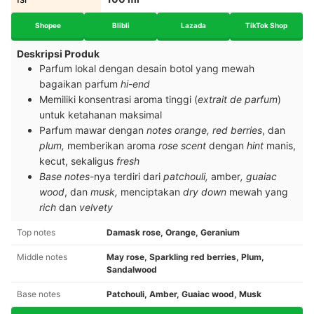
Shopee
Blibli
Lazada
TikTok Shop
Deskripsi Produk
Parfum lokal dengan desain botol yang mewah
bagaikan parfum
hi-end
Memiliki konsentrasi aroma tinggi (
extrait de parfum
)
untuk ketahanan maksimal
Parfum mawar dengan
notes orange, red berries
, dan
plum,
memberikan aroma
rose scent
dengan
hint
manis,
kecut, sekaligus
fresh
Base notes
-nya terdiri dari
patchouli,
amber
, guaiac
wood
, dan
musk,
menciptakan
dry down
mewah yang
rich
dan
velvety
Top notes
Damask rose, Orange, Geranium
Middle notes
May rose, Sparkling red berries, Plum,
Sandalwood
Base notes
Patchouli, Amber, Guaiac wood, Musk