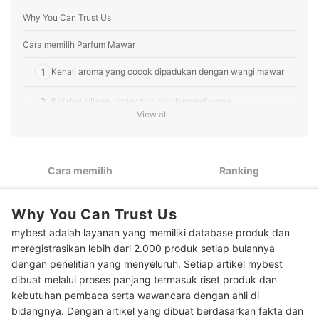
lifestyle menjadikan ulasannya sebagai panduan
Why You Can Trust Us
tepercaya bagi pembaca mybest untuk produk sehari-
hari yang berkualitas.
Profil Ulil Maulida
Cara memilih Parfum Mawar
1
Kenali aroma yang cocok dipadukan dengan wangi mawar
2
Ketahui sillage, projection, dan longevity-nya
View all
Peringkat Parfum Mawar Terbaik
Baca juga rekomendasi parfum aroma floral lainnya di sini
Cara memilih
Ranking
Why You Can Trust Us
mybest adalah layanan yang memiliki database produk dan
meregistrasikan lebih dari 2.000 produk setiap bulannya
dengan penelitian yang menyeluruh. Setiap artikel mybest
dibuat melalui proses panjang termasuk riset produk dan
kebutuhan pembaca serta wawancara dengan ahli di
bidangnya. Dengan artikel yang dibuat berdasarkan fakta dan