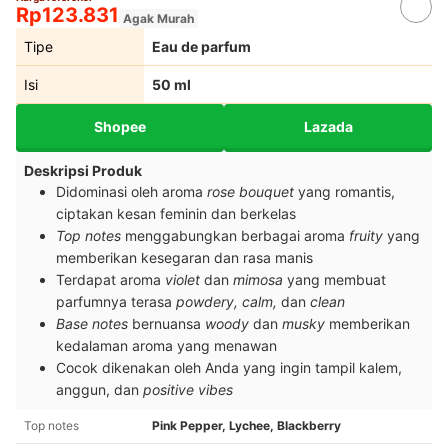
Rp123.831
Agak Murah
Tipe
Eau de parfum
Isi
50 ml
Shopee
Lazada
Deskripsi Produk
Didominasi oleh aroma
rose bouquet
yang romantis,
ciptakan kesan feminin dan berkelas
Top notes
menggabungkan berbagai aroma
fruity
yang
memberikan kesegaran dan rasa manis
Terdapat aroma
violet
dan
mimosa
yang membuat
parfumnya terasa
powdery, calm,
dan
clean
Base notes
bernuansa
woody
dan
musky
memberikan
kedalaman aroma yang menawan
Cocok dikenakan oleh Anda yang ingin tampil kalem,
anggun, dan
positive vibes
Top notes
Pink Pepper, Lychee, Blackberry