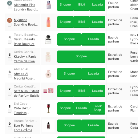
Clea
Eau de
2
Shopee
Blibli
Lazada
Nadisanti
Alchemist Pink
alde
parfum
Cham
Laundry Eau de
Gree
Parfum
Dam
Mykonos
Extrait de
3
Shopee
Blibli
Lazada
rose,
parfum
Sparkling Rosé
Oran
Extrait De
Gera
Parfum
Teratu Beauty
Pink 
Eau de
4
Shopee
Lazada
Kosmekreasi
Teratu Beauty
Lych
parfum
Blac
Rose Bouquet
Cerita Cantik
Rose,
Extrait de
5
Shopee
Indonesia
Kitschy x Rania
berry
parfum
gard
Yamin de Bloem
Extrait de
Ahmed Al
Parfum
Extrait de
Mand
6
Shopee
Lazada
Maghribi
Ahmed Al
parfum
Rose
Perfumes
Magribi Rose
Noir Extrait De
Cerita Kreatif
Lych
Parfum
Extrait de
7
Shopee
Blibli
Lazada
Indonesia
Saff & Co. Extrait
Crèm
parfum
Fram
de Parfum Eulalie
Petal
Eloi Coco
TikTok
Extrait de
Card
8
Shopee
Lazada
Côte d'Azur
Shop
parfum
Plum
Timeless
Romance Rosie
Harum Berkat
Posie Extrait de
Eau de
Rose
9
Shopee
Lazada
Nusantara
Être Parfums
Parfum
parfum
Ceda
Force d'Âme
LVMH Moët