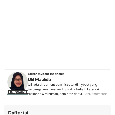
Editor mybest Indonesia
Ulil Maulida
Ulil adalah content administrator di mybest yang
berpengalaman menyortir produk terbaik kategori
Penyunting
makanan & minuman, peralatan dapur, skincare, body
Lanjut membaca
care, dan parfum. Culinary enthusiast ini membuktikan
passion dalam bidang kuliner dengan membangun
brand roti "Rotibati" yang menggunakan ragi alami.
Daftar isi
Kombinasi keahlian teknis dan passion pada dunia