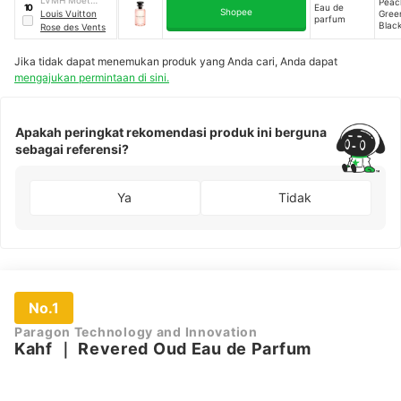
Peac
Eau de
10
Shopee
Hennessy Louis
Louis Vuitton
Gree
parfum
Blac
Vuitton
Rose des Vents
Jika tidak dapat menemukan produk yang Anda cari, Anda dapat
mengajukan permintaan di sini.
Apakah peringkat rekomendasi produk ini berguna
sebagai referensi?
Ya
Tidak
No.1
Paragon Technology and Innovation
Kahf
｜
Revered Oud Eau de Parfum