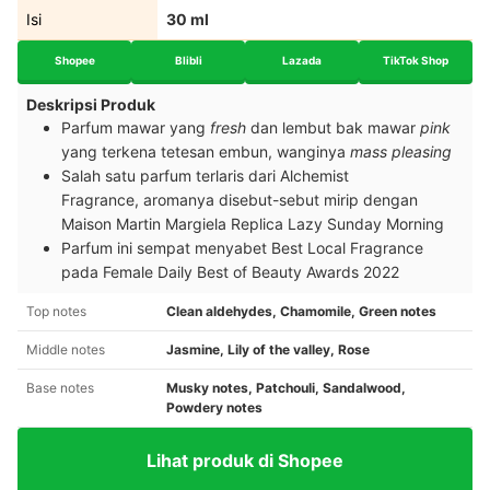
Isi
30 ml
Shopee
Blibli
Lazada
TikTok Shop
Deskripsi Produk
Parfum mawar yang
fresh
dan lembut bak mawar
pink
yang terkena tetesan embun, wanginya
mass pleasing
Salah satu parfum
terlaris dari
Alchemist
Fragrance,
aromanya disebut-sebut mirip dengan
Maison Martin Margiela Replica Lazy Sunday Morning
P
arfum ini sempat menyabet Best Local Fragrance
pada Female Daily Best of Beauty Awards 2022
Top notes
Clean aldehydes, Chamomile, Green notes
Middle notes
Jasmine, Lily of the valley, Rose
Base notes
Musky notes, Patchouli, Sandalwood,
Powdery notes
Lihat produk di Shopee