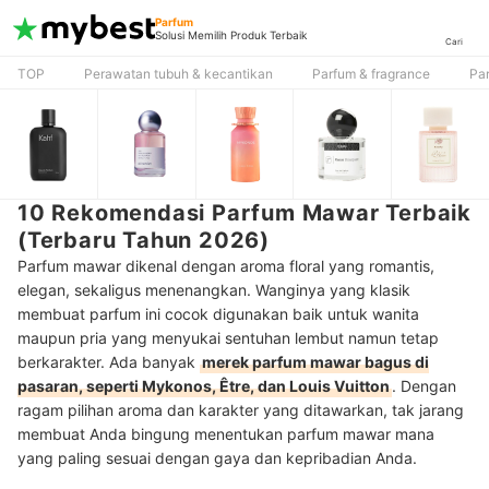
Parfum
Solusi Memilih Produk Terbaik
Cari
TOP
Perawatan tubuh & kecantikan
Parfum & fragrance
Pa
10 Rekomendasi Parfum Mawar Terbaik
(Terbaru Tahun 2026)
Parfum mawar dikenal dengan aroma floral yang romantis,
elegan, sekaligus menenangkan. Wanginya yang klasik
membuat parfum ini cocok digunakan baik untuk wanita
maupun pria yang menyukai sentuhan lembut namun tetap
berkarakter. Ada banyak
merek parfum mawar bagus di
pasaran, seperti Mykonos, Être, dan Louis Vuitton
. Dengan
ragam pilihan aroma dan karakter yang ditawarkan, tak jarang
membuat Anda bingung menentukan parfum mawar mana
yang paling sesuai dengan gaya dan kepribadian Anda.