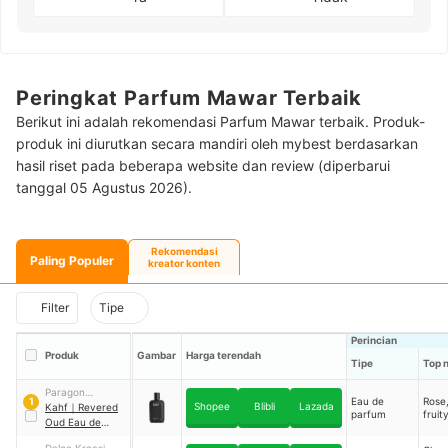
Peringkat Parfum Mawar Terbaik
Berikut ini adalah rekomendasi Parfum Mawar terbaik. Produk-
produk ini diurutkan secara mandiri oleh mybest berdasarkan
hasil riset pada beberapa website dan review (diperbarui
tanggal 05 Agustus 2026).
Rekomendasi
Paling Populer
kreator konten
Filter
Tipe
Perincian
Produk
Gambar
Harga terendah
Tipe
Top 
Paragon
Eau de
Rose
1
Shopee
Blibli
Lazada
Technology and
Kahf
｜
Revered
parfum
fruit
Innovation
Oud Eau de
Parfum
Dalea Kreasi