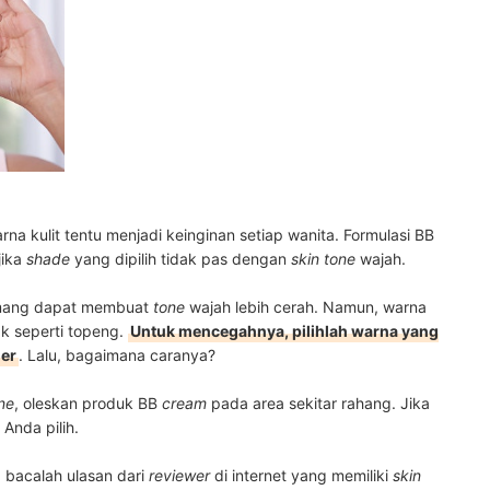
a kulit tentu menjadi keinginan setiap wanita. Formulasi BB
jika
shade
yang dipilih tidak pas dengan
skin tone
wajah.
emang dapat membuat
tone
wajah lebih cerah. Namun, warna
ak seperti topeng.
Untuk mencegahnya, pilihlah warna yang
her
. Lalu, bagaimana caranya?
ine
, oleskan produk BB
cream
pada area sekitar rahang
. Jika
 Anda pilih.
, bacalah ulasan dari
reviewer
di internet yang memiliki
skin