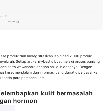
 kulit
View all
it
k riasan yang tahan lama
0-an
ase produk dan meregistrasikan lebih dari 2.000 produk
yeluruh. Setiap artikel mybest dibuat melalui proses panjang
baca serta wawancara dengan ahli di bidangnya. Dengan
hasil riset mendalam dan informasi yang dapat dipercaya, kami
 kepada para pembaca kami.
elembapkan kulit bermasalah
ngan hormon