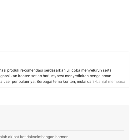
rmasi produk rekomendasi berdasarkan uji coba menyeluruh serta
nghasilkan konten setiap hari, mybest menyediakan pengalaman
uta user per bulannya. Berbagai tema konten, mulai dari kosmetik,
Lanjut membaca
 rumah tangga, hingga jasa bisa ditemukan di mybest.
lah akibat ketidakseimbangan hormon