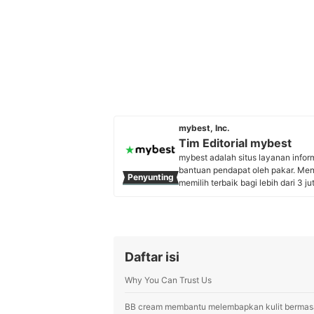
mybest, Inc.
Tim Editorial mybest
mybest adalah situs layanan info
bantuan pendapat oleh pakar. Me
Penyunting
memilih terbaik bagi lebih dari 3 j
kebutuhan sehari-hari, elektronik
Profil Tim Editorial mybest
Daftar isi
Why You Can Trust Us
BB cream membantu melembapkan kulit bermasa