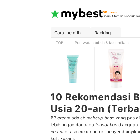
BB cream
Solusi Memilih Produk Te
Cara memilih
Ranking
TOP
Perawatan tubuh & kecantikan
10 Rekomendasi B
Usia 20-an (Terb
BB
cream
adalah
makeup
base
yang pas di
lebih ringan daripada
foundation
dianggap t
cream
dirasa cukup untuk menyembunyikan k
kulit kusam.