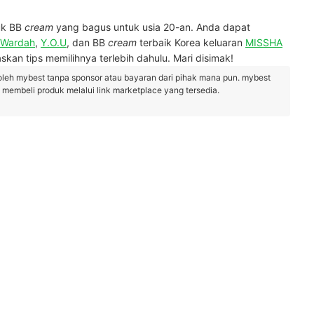
uk BB
cream
yang bagus untuk usia 20-an. Anda dapat
Wardah
,
Y.O.U
, dan BB
cream
terbaik Korea keluaran
MISSHA
laskan tips memilihnya terlebih dahulu. Mari disimak!
oleh mybest tanpa sponsor atau bayaran dari pihak mana pun. mybest
embeli produk melalui link marketplace yang tersedia.