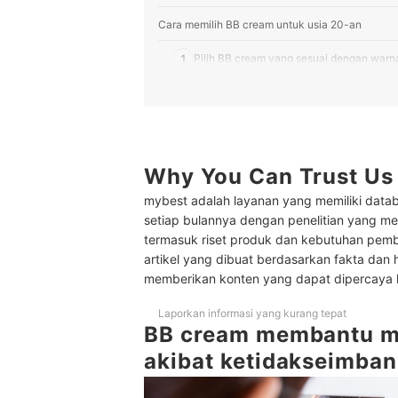
Cara memilih BB cream untuk usia 20-an
1
Pilih BB cream yang sesuai dengan warna
2
Temukan BB cream yang menghidrasi kul
3
Pertimbangkan BB cream bersilikon untu
10 Rekomendasi BB cream terbaik untuk usia 2
Why You Can Trust Us
mybest adalah layanan yang memiliki datab
Tips memakai BB cream dengan benar
setiap bulannya dengan penelitian yang men
Baca juga rekomendasi makeup lainnya di sini
termasuk riset produk dan kebutuhan pem
artikel yang dibuat berdasarkan fakta dan 
Kesimpulan
memberikan konten yang dapat dipercaya
Laporkan informasi yang kurang tepat
BB cream membantu m
akibat ketidakseimba