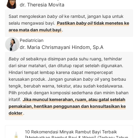
dr. Theresia Movita
Saat mengoleskan
baby oil
ke rambut, jangan lupa untuk
selalu mengawasi bayi.
Pastikan
baby oil
tidak menetes ke
area mata dan mulut bayi
.
Pediatrician
dr. Maria Chrismayani Hindom, Sp.A
Baby oil
sebaiknya disimpan pada suhu ruang, terhindar
dari sinar matahari, dan ditutup rapat setelah digunakan.
Hindari tempat lembap karena dapat mempercepat
kerusakan produk. Jangan gunakan
baby oil
yang berbau
tengik, berubah warna, tekstur, atau sudah kedaluwarsa.
Pilih produk dengan komposisi sederhana dan minim bahan
iritatif.
Jika muncul kemerahan, ruam, atau gatal setelah
pemakaian, hentikan penggunaan dan konsultasikan ke
dokter
.
10 Rekomendasi Minyak Rambut Bayi Terbaik
[Melebatkan Rambut Bayi & Wangi] (Terbaru Tahun