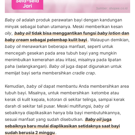
Sumber:
shopee.co.id
Baby oil
adalah produk perawatan bayi dengan kandungan
minyak sebagai bahan utamanya. Meski memberikan kesan
oily
,
baby oil
tidak bisa menggantikan fungsi
baby lotion
dan
baby cream
sebagai pelembap kulit bayi
. Walaupun demikian,
baby oil
menawarkan beberapa manfaat, seperti untuk
mencegah gesekan pada area tubuh bayi yang mungkin
menimbulkan kemerahan atau iritasi, misalnya pada lipatan
paha (selangkangan).
Baby oil
juga dapat digunakan untuk
memijat bayi serta membersihkan
cradle crap
.
Kemudian,
baby oil
dapat membantu Anda membersihkan area
tubuh bayi. Misalnya, untuk membersihkan ketombe atau
kerak di kulit kepala, kotoran di sekitar telinga, sampai kerak
darah di sekitar tali pusar. Meski multifungsi,
baby oil
sebaiknya diaplikasikan hanya bila bayi membutuhkannya,
sesuai manfaat yang sudah disebutkan.
Baby oil
juga
sebaiknya baru mulai diaplikasikan setidaknya saat bayi
sudah berusia 2 minggu
.