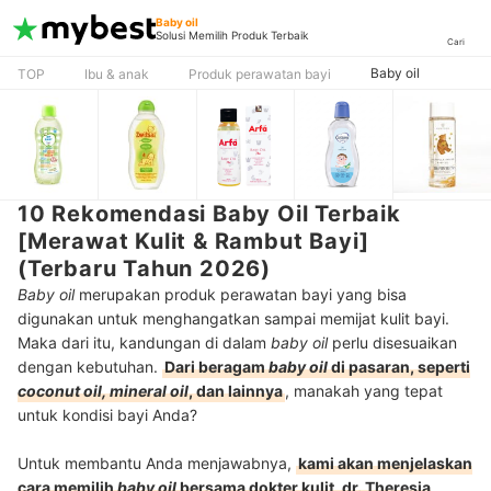
Baby oil
Solusi Memilih Produk Terbaik
Cari
Baby oil
TOP
Ibu & anak
Produk perawatan bayi
10 Rekomendasi Baby Oil Terbaik
[Merawat Kulit & Rambut Bayi]
(Terbaru Tahun 2026)
Baby oil
merupakan produk perawatan bayi yang bisa
digunakan untuk menghangatkan sampai memijat kulit bayi.
Maka dari itu, kandungan di dalam
baby oil
perlu disesuaikan
dengan kebutuhan.
Dari beragam
baby oil
di pasaran, seperti
coconut oil, mineral oil
, dan lainnya
, manakah yang tepat
untuk kondisi bayi Anda?
Untuk membantu Anda menjawabnya,
kami akan menjelaskan
cara memilih
baby oil
bersama dokter kulit, dr. Theresia