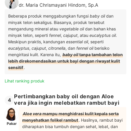
dr. Maria Chrismayani Hindom, Sp.A
Beberapa produk menggabungkan fungsi
baby oil
dan
minyak telon sekaligus. Biasanya, produk tersebut
mengandung mineral atau
vegetable oil
dan bahan khas
minyak telon, seperti
fennel
,
cajuput
, atau
eucalyptus oil
.
Meskipun praktis, kandungan
essential oil
, seperti
eucalyptus
,
cajuput
,
citronella
, dan
fennel oil
berisiko
mengiritasi kulit. Karena itu,
baby oil
tanpa tambahan telon
lebih direkomendasikan untuk bayi dengan riwayat kulit
sensitif
.
Lihat ranking produk
Pertimbangkan baby oil dengan Aloe
4
vera jika ingin melebatkan rambut bayi
Aloe vera
mampu menghidrasi kulit kepala serta
menyehatkan folikel rambut
. Hasilnya, rambut bayi
Pakar
diharapkan bisa tumbuh dengan sehat, lebat, dan