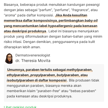
Biasanya, beberapa produk menuliskan kandungan pewangi
dengan jelas sebagai “parfum”, “
perfume
”, “
fragrance
”, atau
“aroma" pada daftar komposisi.
Jika Anda kesulitan
memeriksa daftar komposisinya, pertimbangkan
baby oil
yang mencantumkan label
hypoallergenic
pada kemasan
atau deskripsi produknya
. Label ini biasanya menunjukkan
produk yang diformulasikan dengan bahan-bahan yang minim
risiko iritasi. Dengan demikian, penggunaannya pada kulit
diharapkan lebih aman.
Dermatovenereologist
dr. Theresia Movita
Umumnya, paraben tertulis sebagai
methylparaben
,
ethylparaben
,
propylparaben
,
butylparaben
, atau
isobutylparaben
di daftar komposisi
. Bila produsen tidak
menggunakan paraben, biasanya mereka akan
memberikan klaim "
paraben-free
" atau "bebas paraben"
pada kemasan atau deskripsi produknya.
Lihat ranking produk