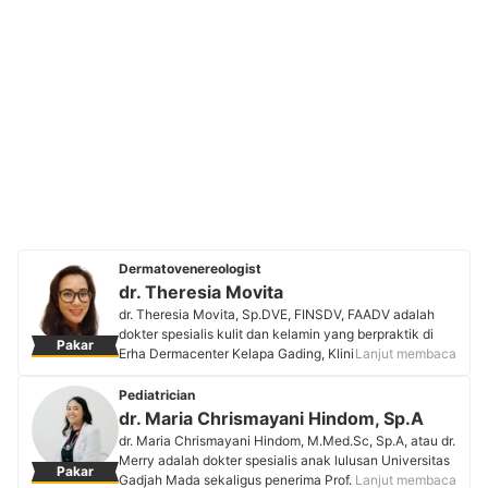
Dermatovenereologist
dr. Theresia Movita
dr. Theresia Movita, Sp.DVE, FINSDV, FAADV adalah
dokter spesialis kulit dan kelamin yang berpraktik di
Pakar
Erha Dermacenter Kelapa Gading, Klinik Puspa Grogol,
Lanjut membaca
dan Klinik Sapta Mitra Pondok Kelapa, serta menjadi
trainer internal di Erha. Dengan minat pada dermatologi
Pediatrician
kosmetik, laser, dan anak, lulusan FKUI ini menulis
dr. Maria Chrismayani Hindom, Sp.A
beberapa karya ilmiah serta artikel edukasi untuk
dr. Maria Chrismayani Hindom, M.Med.Sc, Sp.A, atau dr.
masyarakat. Sebagai Wakil Sekretaris Umum Perdoski
Merry adalah dokter spesialis anak lulusan Universitas
Pakar
(Perhimpunan Dokter Spesialis Kulit dan kelamin
Gadjah Mada sekaligus penerima Prof. Sofyan Ismael
Lanjut membaca