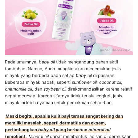
Sumber:
shopee.co.id
Pada umumnya,
baby oil
tidak mengandung bahan aktif
tambahan. Namun, Anda mungkin akan menemukan jenis
minyak yang berbeda pada setiap
baby oil
di pasaran.
Beberapa minyak nabati, seperti
sunflower oil, coconut oil,
chamomile oil,
dan
soybean oil
direkomendasikan karena relatif
cepat meresap. Karena sifatnya tidak terlalu lengket, jenis
minyak ini lebih nyaman untuk pemakaian sehari-hari.
Meski begitu, apabila kulit bayi terasa sangat kering dan
memiliki masalah, seperti dermatitis dan eksem,
pertimbangkan
baby oil
yang berbahan
mineral oil
(emolien)
.
Mineral oil
dapat membentuk lapisan di permukaan