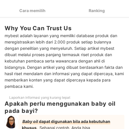
sunflower oil, coconut oil atau chamomile oil
Cara memilih
Ranking
Untuk memijat, pertimbangkan lavender oil dan citronella oil
3
dengan aroma relaksasi; Bila butuh sensasi hangatnya, cari
kandungan eucalyptus oil dan cajuput oil
Why You Can Trust Us
Pertimbangkan baby oil dengan Aloe vera jika ingin
4
mybest adalah layanan yang memiliki database produk dan
melebatkan rambut bayi
meregistrasikan lebih dari 2.000 produk setiap bulannya
Peringkat Baby Oil Terbaik
dengan penelitian yang menyeluruh. Setiap artikel mybest
dibuat melalui proses panjang termasuk riset produk dan
Apakah baby oil bisa menghilangkan bekas luka?
kebutuhan pembaca serta wawancara dengan ahli di
bidangnya. Dengan artikel yang dibuat berdasarkan fakta dan
Apakah baby oil dapat digunakan untuk kebutuhan dewasa?
hasil riset mendalam dan informasi yang dapat dipercaya, kami
memberikan konten yang dapat dipercaya kepada para
Baca juga rekomendasi produk perawatan bayi lainnya di sini
pembaca kami.
Laporkan informasi yang kurang tepat
Apakah perlu menggunakan baby oil
pada bayi?
Baby oil
dapat digunakan bila ada kebutuhan
khusus
. Sebagai contoh, Anda bisa