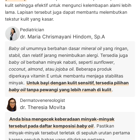
kulit sehingga efektif untuk mengunci kelembapan alami lebih
lama. Lapisan tersebut juga dapat membantu melembutkan
tekstur kulit yang kasar.
Pediatrician
dr. Maria Chrismayani Hindom, Sp.A
Baby oil
umumnya berbahan dasar
mineral oil
yang ringan,
stabil, dan relatif jarang menimbulkan alergi. Tersedia juga
baby oil
berbahan minyak nabati, seperti
sunflower
,
coconut
,
almond
, atau
jojoba oil
. Beberapa produk
diperkaya vitamin E untuk membantu menjaga stabilitas
minyak.
Untuk bayi dengan kulit sensitif, tersedia pilihan
baby oil
tanpa pewangi yang lebih ramah di kulit
.
Dermatovenereologist
dr. Theresia Movita
Anda bisa mengecek keberadaan minyak-minyak
tersebut pada daftar komposisi
baby oil
. Pastikan
minyak-minyak tersebut terletak di sepuluh urutan pertama
karena sepuluh bahan yang dituliskan pertama