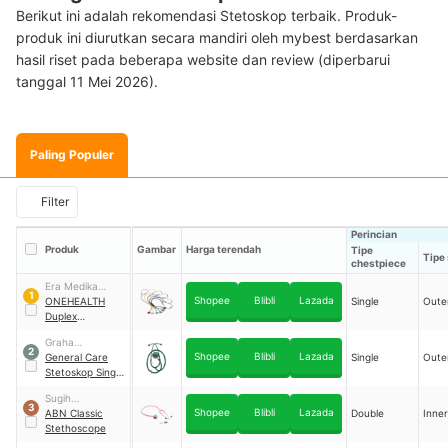
Berikut ini adalah rekomendasi Stetoskop terbaik. Produk-
produk ini diurutkan secara mandiri oleh mybest berdasarkan
hasil riset pada beberapa website dan review (diperbarui
tanggal 11 Mei 2026).
Paling Populer
Filter
Perincian
Produk
Gambar
Harga terendah
Tipe
Tipe 
chestpiece
Era Medika
1
Shopee
Blibli
Lazada
Alkesindo
ONEHEALTH
Single
Oute
Duplex
Stethoscope
｜
Graha
HS-30A1
2
Shopee
Blibli
Lazada
Megatama
General Care
Single
Oute
Indonesia
Stetoskop Single
Head
｜
HS-301
Sugih
3
Shopee
Blibli
Lazada
Instrumendo
ABN Classic
Double
Inner
Abadi
Stethoscope