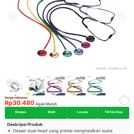
Sumber:
shopee.co.id
Harga referensi
Rp30.480
Agak Murah
Shopee
Blibli
Lazada
TikTok Shop
Deskripsi Produk
Desain
dual-head
yang presisi menghasilkan suara