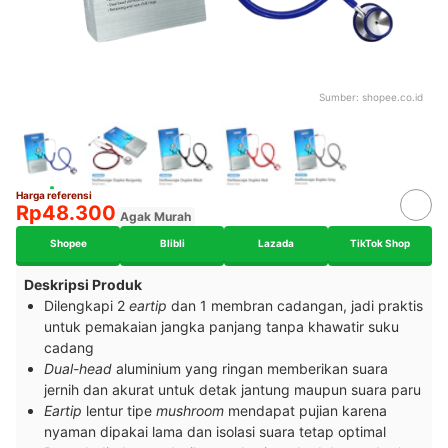
Sumber:
shopee.co.id
Harga referensi
Rp48.300
Agak Murah
Shopee
Blibli
Lazada
TikTok Shop
Deskripsi Produk
Dilengkapi 2
eartip
dan 1 membran cadangan, jadi praktis
untuk pemakaian jangka panjang tanpa khawatir suku
cadang
Dual-head
aluminium yang ringan memberikan suara
jernih dan akurat untuk detak jantung maupun suara paru
Eartip
lentur tipe
mushroom
mendapat pujian karena
nyaman dipakai lama dan isolasi suara tetap optimal