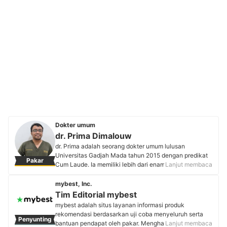
Dokter umum
dr. Prima Dimalouw
dr. Prima adalah seorang dokter umum lulusan
Universitas Gadjah Mada tahun 2015 dengan predikat
Pakar
Cum Laude. Ia memiliki lebih dari enam tahun
Lanjut membaca
pengalaman praktik di berbagai klinik dan rumah sakit
di Manokwari, Papua Barat. Selama pandemi, dr. Prima
mybest, Inc.
turut mengabdi di garis depan penanganan COVID-19
Tim Editorial mybest
di RS Darurat Covid-19 dan RSUD Provinsi Papua
mybest adalah situs layanan informasi produk
Barat. Saat ini, ia tengah menempuh pendidikan
rekomendasi berdasarkan uji coba menyeluruh serta
Penyunting
residensi di RS Dr. Sardjito, Yogyakarta.
bantuan pendapat oleh pakar. Menghasilkan konten
Lanjut membaca