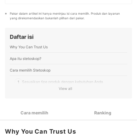
Profil dr. Prima Dimalouw
setiap hari, mybest menyediakan pengalaman memilih
terbaik bagi lebih dari 3 juta user per bulannya.
Pakar dalam artikel ini hanya meninjau isi cara memilih. Produk dan layanan 
Berbagai tema konten, mulai dari kosmetik, kebutuhan
yang direkomendasikan bukanlah pilihan dari pakar.
sehari-hari, elektronik rumah tangga, hingga jasa bisa
ditemukan di mybest.
Profil Tim Editorial mybest
Daftar isi
Why You Can Trust Us
Apa itu stetoskop?
Cara memilih Stetoskop
1
Sesuaikan tipe produk dengan kebutuhan Anda
View all
Pastikan stetoskop memiliki inner spring agar mudah
2
digunakan
3
Utamakan produk yang bobotnya ringan
Cara memilih
Ranking
4
Pertimbangkan panjang tube
Why You Can Trust Us
5
Pilih produk dengan insulasi suara yang baik