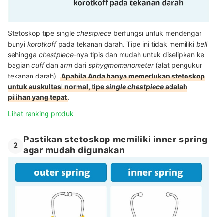
Stetoskop tipe single
chestpiece
berfungsi untuk mendengar
bunyi
korotkoff
pada tekanan darah. Tipe ini tidak memiliki
bell
sehingga
chestpiece
-nya tipis dan mudah untuk diselipkan ke
bagian
cuff
dan
arm
dari
sphygmomanometer
(alat pengukur
tekanan darah).
Apabila Anda hanya memerlukan stetoskop
untuk auskultasi normal, tipe
single chestpiece
adalah
pilihan yang tepat
.
Lihat ranking produk
Pastikan stetoskop memiliki inner spring
2
agar mudah digunakan