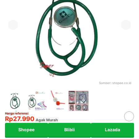
Sumber:
shopee.co.id
Harga referensi
Rp27.990
Agak Murah
Shopee
Blibli
Lazada