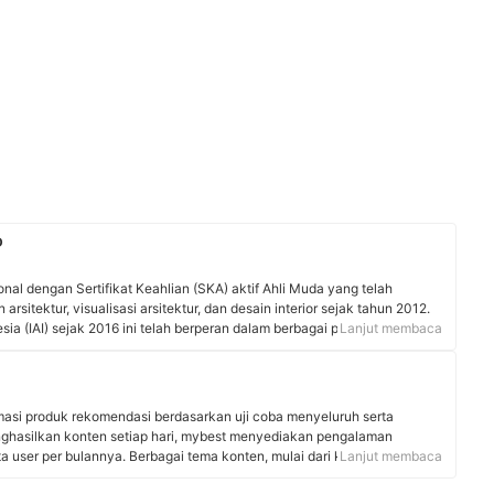
D
onal dengan Sertifikat Keahlian (SKA) aktif Ahli Muda yang telah
sitektur, visualisasi arsitektur, dan desain interior sejak tahun 2012.
esia (IAI) sejak 2016 ini telah berperan dalam berbagai proyek komersial
Lanjut membaca
rsitektur dan konsultan desain. Pada 2017, dirinya mendirikan P.O.T.
 berfokus pada perancangan arsitektur dan spesialisasi visualisasi 3D
ahami desain secara lebih realistis dan estetis.
rmasi produk rekomendasi berdasarkan uji coba menyeluruh serta
nghasilkan konten setiap hari, mybest menyediakan pengalaman
uta user per bulannya. Berbagai tema konten, mulai dari kosmetik,
Lanjut membaca
 rumah tangga, hingga jasa bisa ditemukan di mybest.