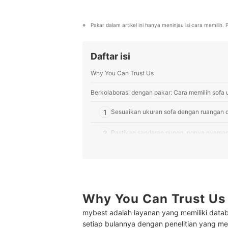
Profil Tim Editorial mybest
Pakar dalam artikel ini hanya meninjau isi cara memilih
Daftar isi
Why You Can Trust Us
Berkolaborasi dengan pakar: Cara memilih sofa u
1
Sesuaikan ukuran sofa dengan ruangan
2
Pastikan sandaran punggungnya nyama
3
Pilih sofa yang multifungsi
9 Rekomendasi sofa terbaik untuk Anda yang tin
Baca juga rekomendasi produk lainnya untuk And
Why You Can Trust Us
mybest adalah layanan yang memiliki datab
setiap bulannya dengan penelitian yang men