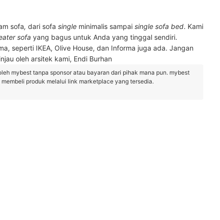
am sofa
,
dari
sofa
single
minimalis sampai
single sofa bed
. Kami
eater sofa
yang bagus untuk Anda yang tinggal sendiri.
a, seperti IKEA, Olive House, dan Informa juga ada. Jangan
injau oleh arsitek kami, Endi Burhan
oleh mybest tanpa sponsor atau bayaran dari pihak mana pun. mybest
embeli produk melalui link marketplace yang tersedia.