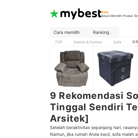
Sofa
Solusi Memilih Produk Te
Cara memilih
Ranking
9 R
TOP
Interior & furnitur
Sofa
9 Rekomendasi So
Tinggal Sendiri Te
Arsitek]
Setelah beraktivitas sepanjang hari, rasan
Namun, jika rumah Anda kecil, sofa malah