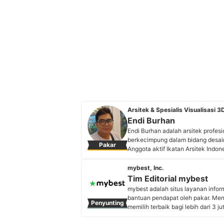
Arsitek & Spesialis Visualisasi 3
Endi Burhan
Endi Burhan adalah arsitek profesi
berkecimpung dalam bidang desain ar
Pakar
Anggota aktif Ikatan Arsitek Indon
serta residensial sebagai drafter a
Studio, sebuah studio kreatif yang
mybest, Inc.
(archviz) untuk membantu klien mem
Tim Editorial mybest
Profil Endi Burhan
mybest adalah situs layanan info
bantuan pendapat oleh pakar. Me
Penyunting
memilih terbaik bagi lebih dari 3 j
kebutuhan sehari-hari, elektronik