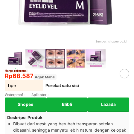
Sumber:
shopee.co.id
Harga referensi
Rp68.587
Agak Mahal
Tipe
Perekat satu sisi
Waterproof
Aplikator
Shopee
Blibli
Lazada
Deskripsi Produk
Dibuat dari
mesh
yang berubah transparan setelah
dibasahi, sehingga menyatu lebih natural dengan kelopak