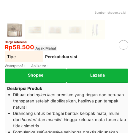
Sumber:
shopee.co.id
Harga referensi
Rp58.500
Agak Mahal
Tipe
Perekat dua sisi
Waterproof
Aplikator
Shopee
Lazada
Deskripsi Produk
Dibuat dari
nylon lace
premium yang ringan dan berubah
transparan setelah diaplikasikan, hasilnya pun tampak
natural
Dirancang untuk berbagai bentuk kelopak mata, mulai
dari
hooded
dan
monolid
, hingga kelopak mata turun atau
tidak simetris
Formulanya
self-adhesive
sehingga praktis digunakan