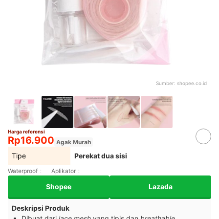
Sumber:
shopee.co.id
Harga referensi
Rp16.900
Agak Murah
Tipe
Perekat dua sisi
Waterproof
Aplikator
Shopee
Lazada
Deskripsi Produk
Dibuat dari
lace mesh
yang tipis dan
breathable