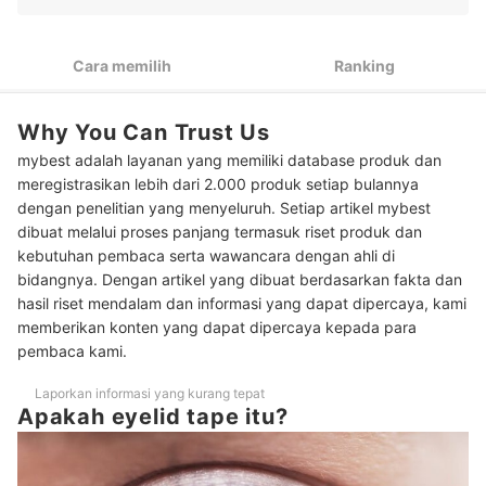
2
Pilih produk yang mudah dilapisi makeup
3
Pertimbangkan kenyamanannya saat dipakai
Cara memilih
Ranking
Peringkat Eyelid Tape Terbaik
Why You Can Trust Us
Cara menggunakan eyelid tape
mybest adalah layanan yang memiliki database produk dan
Baca juga rekomendasi riasan mata lainnya di sini
meregistrasikan lebih dari 2.000 produk setiap bulannya
dengan penelitian yang menyeluruh. Setiap artikel mybest
dibuat melalui proses panjang termasuk riset produk dan
kebutuhan pembaca serta wawancara dengan ahli di
bidangnya. Dengan artikel yang dibuat berdasarkan fakta dan
hasil riset mendalam dan informasi yang dapat dipercaya, kami
memberikan konten yang dapat dipercaya kepada para
pembaca kami.
Laporkan informasi yang kurang tepat
Apakah eyelid tape itu?