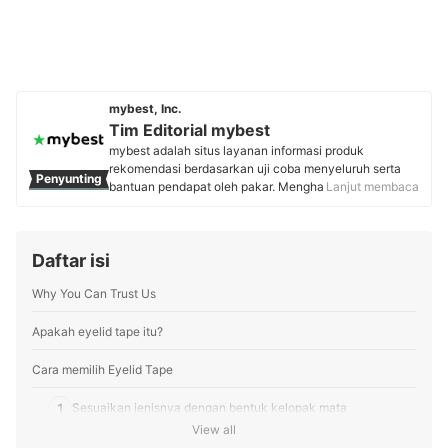
mybest, Inc.
Tim Editorial mybest
mybest adalah situs layanan informasi produk
rekomendasi berdasarkan uji coba menyeluruh serta
Penyunting
bantuan pendapat oleh pakar. Menghasilkan konten
Lanjut membaca
setiap hari, mybest menyediakan pengalaman memilih
terbaik bagi lebih dari 3 juta user per bulannya.
Berbagai tema konten, mulai dari kosmetik, kebutuhan
Daftar isi
sehari-hari, elektronik rumah tangga, hingga jasa bisa
ditemukan di mybest.
Why You Can Trust Us
Profil Tim Editorial mybest
Apakah eyelid tape itu?
Cara memilih Eyelid Tape
1
Sesuaikan jenisnya dengan bentuk kelopak mata
View all