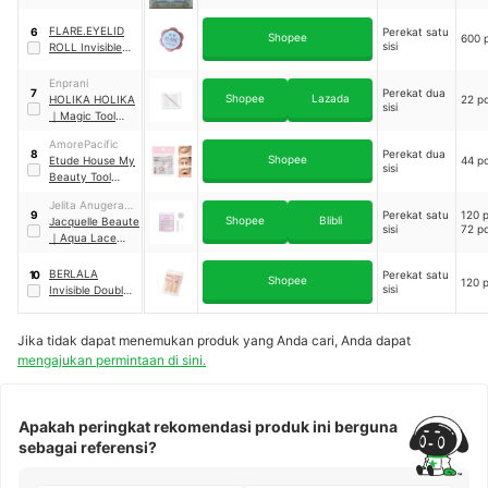
2
FLARE.EYELID
Perekat satu
6
Shopee
600 
sisi
ROLL Invisible
Eyelid Tape Veil
Enprani
Perekat dua
7
Shopee
Lazada
HOLIKA HOLIKA
22 p
sisi
｜
Magic Tool
Double Eyelid
AmorePacific
Tape
Perekat dua
8
Shopee
Etude House My
44 p
sisi
Beauty Tool
Double Eyelid
Jelita Anugerah
Tape
Perekat satu
120 p
9
Shopee
Blibli
Indonesia
Jacquelle Beaute
sisi
72 pc
｜
Aqua Lace
Premium Invisible
Eyelid Tape
BERLALA
Perekat satu
10
Shopee
120 
sisi
Invisible Double
Eyelid Tape
Jika tidak dapat menemukan produk yang Anda cari, Anda dapat
mengajukan permintaan di sini.
Apakah peringkat rekomendasi produk ini berguna
sebagai referensi?