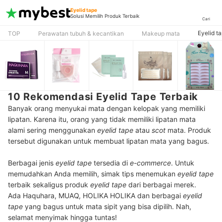
Eyelid tape
Solusi Memilih Produk Terbaik
Cari
Eyelid t
TOP
Perawatan tubuh & kecantikan
Makeup mata
10 Rekomendasi Eyelid Tape Terbaik
Banyak orang menyukai mata dengan kelopak yang memiliki
lipatan. Karena itu, orang yang tidak memiliki lipatan mata
alami sering menggunakan
eyelid tape
atau
scot
mata. Produk
tersebut digunakan untuk membuat lipatan mata yang bagus.
Berbagai jenis
eyelid tape
tersedia di
e-commerce
. Untuk
memudahkan Anda memilih, simak tips menemukan
eyelid tape
terbaik sekaligus produk
eyelid tape
dari berbagai merek.
Ada Haquhara, MUAQ, HOLIKA HOLIKA dan berbagai
eyelid
tape
yang bagus untuk mata sipit yang bisa dipilih. Nah,
selamat menyimak hingga tuntas!