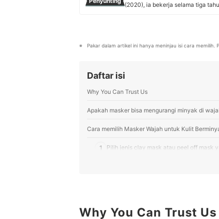
Penyunting
(2020), ia bekerja selama tiga tah
Gaby fokus melakukan riset pasar 
data dan sumber tepercaya untu
kebutuhan mereka.
Profil Gabriella Amadeo
Pakar dalam artikel ini hanya meninjau isi cara memilih
Daftar isi
Why You Can Trust Us
Apakah masker bisa mengurangi minyak di waja
Cara memilih Masker Wajah untuk Kulit Berminy
1
Pilih jenis clay mask atau peel off mas
2
Pastikan masker punya kandungan oil-con
Jika kulit berminyak disertai masalah,
3
masalah kulit
Why You Can Trust Us
Peringkat Masker Wajah untuk Kulit Berminyak 