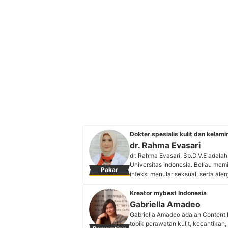
Dokter spesialis kulit dan kelami
dr. Rahma Evasari
dr. Rahma Evasari, Sp.D.V.E adalah
Universitas Indonesia. Beliau memi
Pakar
infeksi menular seksual, serta ale
Premiere Lippo Kemang, dan SKIN 3
berbagi edukasi berupa tips perawa
Kreator mybest Indonesia
Selain dunia medis, dr. Rahma ju
Gabriella Amadeo
Profil dr. Rahma Evasari
Gabriella Amadeo adalah Content 
topik perawatan kulit, kecantikan, 