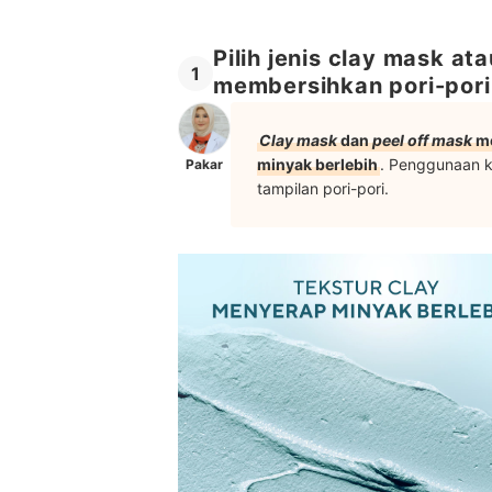
Pilih jenis clay mask a
1
membersihkan pori-pori
Clay mask
dan
peel off mask
me
minyak berlebih
. Penggunaan k
Pakar
tampilan pori-pori.