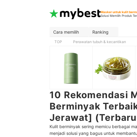
Masker untuk kulit ber
Solusi Memilih Produk Te
Cara memilih
Ranking
TOP
Perawatan tubuh & kecantikan
10 Rekomendasi M
Berminyak Terbai
Jerawat] (Terbar
Kulit berminyak sering memicu berbagai ma
menjadi solusi yang bagus untuk membantu 