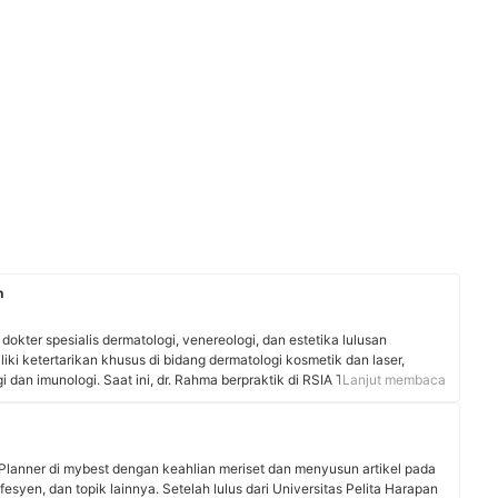
n
 dokter spesialis dermatologi, venereologi, dan estetika lulusan
liki ketertarikan khusus di bidang dermatologi kosmetik dan laser,
rgi dan imunologi. Saat ini, dr. Rahma berpraktik di RSIA Tambak, ZAP
Lanjut membaca
 Clinic. Melalui akun Instagram-nya @dermatologist.id, beliau aktif
tan kulit, informasi treatment, hingga edukasi seputar kesehatan kulit.
ga gemar membaca dan melakukan kegiatan diving.
Planner di mybest dengan keahlian meriset dan menyusun artikel pada
fesyen, dan topik lainnya. Setelah lulus dari Universitas Pelita Harapan