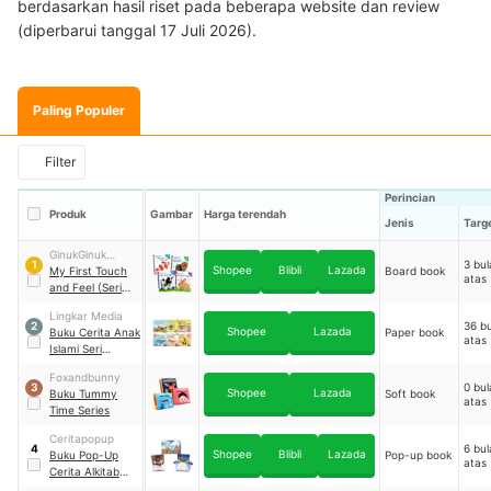
berdasarkan hasil riset pada beberapa website dan review
(diperbarui tanggal 17 Juli 2026).
Paling Populer
Filter
Perincian
Produk
Gambar
Harga terendah
Jenis
Targ
GinukGinuk
3 bul
1
Shopee
Blibli
Lazada
Books
My First Touch
Board book
atas
and Feel (Seri
Hewan)
Lingkar Media
36 bu
2
Shopee
Lazada
Buku Cerita Anak
Paper book
atas
Islami Seri
Binatang Dalam
Foxandbunny
Al-Qur'an
0 bul
3
Shopee
Lazada
Buku Tummy
Soft book
atas
Time Series
Ceritapopup
6 bul
4
Shopee
Blibli
Lazada
Buku Pop-Up
Pop-up book
atas
Cerita Alkitab
Musa