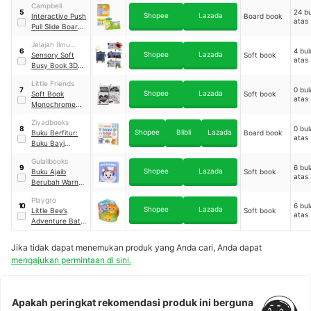
Campbell
Menyeberangi
24 bu
5
Shopee
Lazada
Interactive Push
Board book
Laut Merah
atas
Pull Slide Board
Book Series
Jelajah Ilmu
4 bul
6
Shopee
Lazada
Buana
Sensory Soft
Soft book
atas
Busy Book 3D
Series
Little Friends
0 bul
7
Shopee
Lazada
Soft Book
Soft book
atas
Monochrome
Series
Ziyadbooks
0 bul
8
Shopee
Blibli
Lazada
Buku Berfitur:
Board book
atas
Buku Bayi
Pertamaku
Gulalibooks
6 bul
9
Shopee
Lazada
Buku Ajaib
Soft book
atas
Berubah Warna
Series
Playgro
6 bul
10
Shopee
Lazada
Little Bee’s
Soft book
atas
Adventure Bath
Book
Jika tidak dapat menemukan produk yang Anda cari, Anda dapat
mengajukan permintaan di sini.
Apakah peringkat rekomendasi produk ini berguna