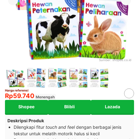
Sumber:
shopee.co.id
Harga referensi
Rp59.740
Menengah
Shopee
Blibli
Lazada
Deskripsi Produk
Dilengkapi fitur
touch
and feel
dengan berbagai jenis
tekstur untuk melatih motorik halus si kecil