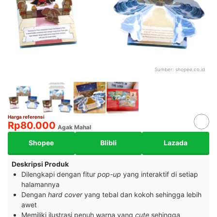
Sumber:
shopee.co.id
Harga referensi
Rp80.000
Agak Mahal
Shopee
Blibli
Lazada
Deskripsi Produk
Dilengkapi dengan fitur
pop-up
yang interaktif di setiap
halamannya
Dengan
hard cover
yang tebal dan kokoh sehingga lebih
awet
Memiliki ilustrasi penuh warna yang
cute
sehingga