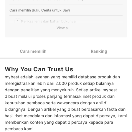
Cara memilih Buku Cerita untuk Bayi
1
Periksa jenis dan bahan bukunya
View all
2
Pilih berdasarkan genre cerita yang ingin disampaikan
3
Cek bahasa yang digunakan
Cara memilih
Ranking
Peringkat Buku Cerita untuk Bayi Terbaik
Why You Can Trust Us
Baca juga rekomendasi buku cerita untuk anak lainnya di sini
mybest adalah layanan yang memiliki database produk dan
meregistrasikan lebih dari 2.000 produk setiap bulannya
dengan penelitian yang menyeluruh. Setiap artikel mybest
dibuat melalui proses panjang termasuk riset produk dan
kebutuhan pembaca serta wawancara dengan ahli di
bidangnya. Dengan artikel yang dibuat berdasarkan fakta dan
hasil riset mendalam dan informasi yang dapat dipercaya, kami
memberikan konten yang dapat dipercaya kepada para
pembaca kami.