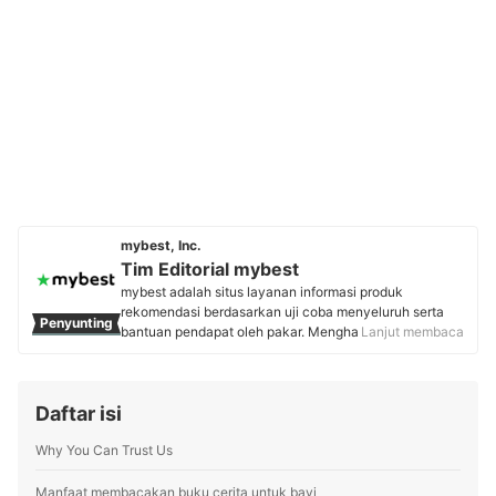
mybest, Inc.
Tim Editorial mybest
mybest adalah situs layanan informasi produk
rekomendasi berdasarkan uji coba menyeluruh serta
Penyunting
bantuan pendapat oleh pakar. Menghasilkan konten
Lanjut membaca
setiap hari, mybest menyediakan pengalaman memilih
terbaik bagi lebih dari 3 juta user per bulannya.
Berbagai tema konten, mulai dari kosmetik, kebutuhan
Daftar isi
sehari-hari, elektronik rumah tangga, hingga jasa bisa
ditemukan di mybest.
Why You Can Trust Us
Profil Tim Editorial mybest
Manfaat membacakan buku cerita untuk bayi