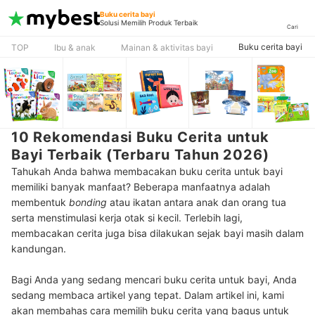
Buku cerita bayi
Solusi Memilih Produk Terbaik
Cari
Buku cerita bayi
TOP
Ibu & anak
Mainan & aktivitas bayi
10 Rekomendasi Buku Cerita untuk
Bayi Terbaik (Terbaru Tahun 2026)
Tahukah Anda bahwa membacakan buku cerita untuk bayi
memiliki banyak manfaat? Beberapa manfaatnya adalah
membentuk
bonding
atau ikatan antara anak dan orang tua
serta menstimulasi kerja otak si kecil. Terlebih lagi,
membacakan cerita juga bisa dilakukan sejak bayi masih dalam
kandungan.
Bagi Anda yang sedang mencari buku cerita untuk bayi, Anda
sedang membaca artikel yang tepat. Dalam artikel ini, kami
akan membahas cara memilih buku cerita yang bagus untuk