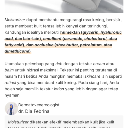
Sumber:
shopee.co.id
Moisturizer
dapat membantu mengurangi rasa kering, bersisik,
serta membuat kulit terasa lebih kenyal dan terlindungi.
Kandungan idealnya meliputi
humektan (
glycerin, hyaluronic
acid,
dan lain-lain),
emollient
(
ceramide, cholesterol,
atau
fatty acid
), dan
occlusive
(
shea butter, petrolatum,
atau
dimethicone
)
.
Utamakan pelembap yang
rich
dengan tekstur
cream
atau
balm
untuk hidrasi maksimal. Tekstur ini penting terutama di
malam hari ketika Anda mungkin memakai
skincare
lain seperti
retinol
yang bisa membuat kulit kering. Pada siang hari, Anda
boleh saja memilih tekstur
lotion
yang lebih ringan agar tetap
nyaman.
Dermatovenereologist
dr. Dia Febrina
Moisturizer
dikatakan efektif melembapkan kulit jika kulit