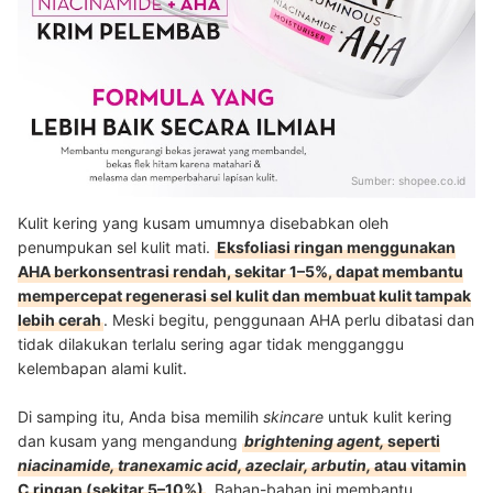
Sumber:
shopee.co.id
Kulit kering yang kusam umumnya disebabkan oleh
penumpukan sel kulit mati.
Eksfoliasi ringan menggunakan
AHA berkonsentrasi rendah, sekitar 1–5%, dapat membantu
mempercepat regenerasi sel kulit dan membuat kulit tampak
lebih cerah
. Meski begitu, penggunaan AHA perlu dibatasi dan
tidak dilakukan terlalu sering agar tidak mengganggu
kelembapan alami kulit.
Di samping itu, Anda bisa memilih
skincare
untuk kulit kering
dan kusam yang mengandung
brightening agent,
seperti
niacinamide, tranexamic acid, azeclair, arbutin,
atau vitamin
C ringan (sekitar 5–10%)
. Bahan-bahan ini membantu