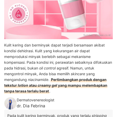
Sumber:
shopee.co.id
Kulit kering dan berminyak dapat terjadi bersamaan akibat
kondisi dehidrasi. Kulit yang kekurangan air dapat
memproduksi minyak berlebih sebagai mekanisme
kompensasi. Pada kondisi ini, perawatan sebaiknya difokuskan
pada hidrasi, bukan
oil control
agresif. Namun, untuk
mengontrol minyak, Anda bisa memilih
skincare
yang
mengandung
niacinamide
.
Pertimbangkan produk dengan
tekstur
lotion
atau
creamy gel
yang mampu melembapkan
tanpa terasa terlalu berat
.
Dermatovenereologist
dr. Dia Febrina
Pada kulit kering berminyak, produk yang terlalu
stripping