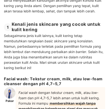
serta menyesuaikan kandungan aktifnya dengan kondisi kulit
kering yang Anda alami. Dengan pemilihan yang tepat, kulit
akan terasa lebih lembap, sehat, dan tampak lebih cerah.
Kenali jenis skincare yang cocok untuk
1
kulit kering
Sebagaimana jenis kulit lainnya, kulit kering tetap
membutuhkan rangkaian
basic skincare
yang konsisten.
Namun, perbedaannya terletak pada pemilihan formula yang
lebih lembut dan mendukung perbaikan
skin barrier
. Selain itu,
Anda juga bisa menambahkan serum ke dalam rutinitas
perawatan kulit Anda. Mari simak urutan
skincare
untuk kulit
kering berikut ini!
Facial wash: Tekstur cream, milk, atau low-foam
cleanser dengan pH 4,7–5,7
Facial wash
dengan tekstur
cream, milk,
atau
low-
foam
dan pH 4,7–5,7 lebih aman untuk kulit kering.
Pakar
Formula ini mampu
membersihkan wajah tanpa
menghilangkan kelembapan alami dan merusak