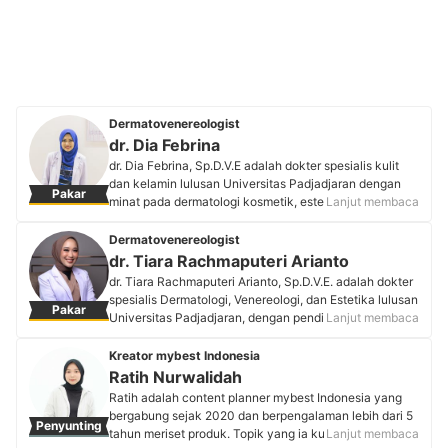
Dermatovenereologist
dr. Dia Febrina
dr. Dia Febrina, Sp.D.V.E adalah dokter spesialis kulit
dan kelamin lulusan Universitas Padjadjaran dengan
Pakar
minat pada dermatologi kosmetik, estetik, dan tumor
Lanjut membaca
bedah kulit. Sebagai pendiri Medika Asyifa Jatiasih dan
Dr. Derm Skin Care, beliau aktif mengedukasi
Dermatovenereologist
masyarakat tentang kesehatan kulit dan estetik melalui
dr. Tiara Rachmaputeri Arianto
konsultasi langsung maupun media sosial demi
dr. Tiara Rachmaputeri Arianto, Sp.D.V.E. adalah dokter
menghadirkan layanan yang komprehensif. Edukasinya
spesialis Dermatologi, Venereologi, dan Estetika lulusan
Pakar
menjadi rujukan terpercaya dalam kesehatan kulit dan
Universitas Padjadjaran, dengan pendidikan
Lanjut membaca
estetik di Bekasi.
kedokteran dari Universitas Pelita Harapan. Saat ini ia
Profil dr. Dia Febrina
aktif berpraktik di rumah sakit serta klinik kulit dan
Kreator mybest Indonesia
estetika di Jakarta dan Depok. dr. Tiara memiliki minat
Ratih Nurwalidah
pada terapi estetika, penyakit kulit, serta edukasi
Ratih adalah content planner mybest Indonesia yang
kesehatan, dan juga aktif dalam kegiatan akademik
bergabung sejak 2020 dan berpengalaman lebih dari 5
Penyunting
serta penelitian dengan publikasi ilmiah nasional dan
tahun meriset produk. Topik yang ia kuasai, seperti
Lanjut membaca
internasional.