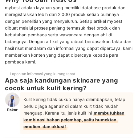
Peringkat Skincare untuk Kulit Kering Terbaik
mybest adalah layanan yang memiliki database produk dan
Skincare tambahan yang cocok untuk kulit kering
meregistrasikan lebih dari 2.000 produk setiap bulannya
dengan penelitian yang menyeluruh. Setiap artikel mybest
Baca juga rekomendasi produk skincare lainnya untuk kulit kusam
dibuat melalui proses panjang termasuk riset produk dan
dan kering di sini
kebutuhan pembaca serta wawancara dengan ahli di
bidangnya. Dengan artikel yang dibuat berdasarkan fakta dan
hasil riset mendalam dan informasi yang dapat dipercaya, kami
memberikan konten yang dapat dipercaya kepada para
pembaca kami.
Laporkan informasi yang kurang tepat
Apa saja kandungan skincare yang
cocok untuk kulit kering?
Kulit kering tidak cukup hanya dilembapkan, tetapi
perlu dijaga agar air di dalam kulit tidak mudah
Pakar
menguap. Karena itu, jenis kulit ini
membutuhkan
kombinasi bahan pelembap, yaitu humektan,
emolien, dan oklusif
.