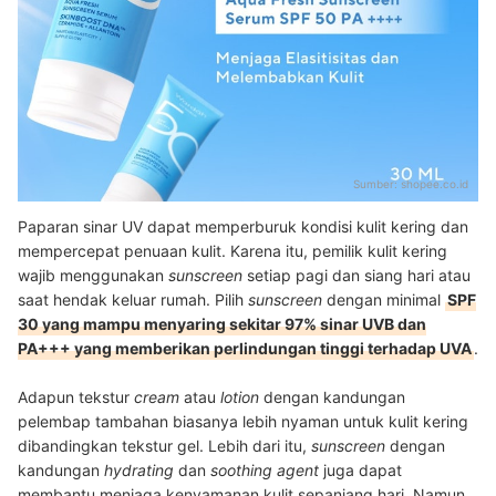
Sumber:
shopee.co.id
Paparan sinar UV dapat memperburuk kondisi kulit kering dan
mempercepat penuaan kulit. Karena itu, pemilik kulit kering
wajib menggunakan
sunscreen
setiap pagi dan siang hari atau
saat hendak keluar rumah. Pilih
sunscreen
dengan minimal
SPF
30 yang mampu menyaring sekitar 97% sinar UVB dan
PA+++ yang memberikan perlindungan tinggi terhadap UVA
.
Adapun tekstur
cream
atau
lotion
dengan kandungan
pelembap tambahan biasanya lebih nyaman untuk kulit kering
dibandingkan tekstur gel. Lebih dari itu,
sunscreen
dengan
kandungan
hydrating
dan
soothing agent
juga dapat
membantu menjaga kenyamanan kulit sepanjang hari. Namun,