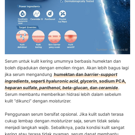
Sumber:
shopee.co.id
Serum untuk kulit kering umumnya berbasis humektan dan
boleh dipadukan dengan emolien ringan. Akan lebih bagus lagi
jika serum mengandung
humektan dan
barrier-support
ingredients
, seperti
hyaluronic acid, glycerin,
sodium PCA,
heparan sulfate
,
panthenol, beta-glucan,
dan
ceramide
.
Serum membantu memberikan hidrasi lebih dalam sebelum
kulit “dikunci” dengan
moisturizer.
Penggunaan serum bersifat opsional. Jika kulit sudah terasa
cukup lembap dengan
moisturizer
saja, serum tidak selalu
menjadi langkah wajib. Sebaliknya, pada kondisi kulit sangat
kering atau terasa tidak nyaman, serum dapat membantu