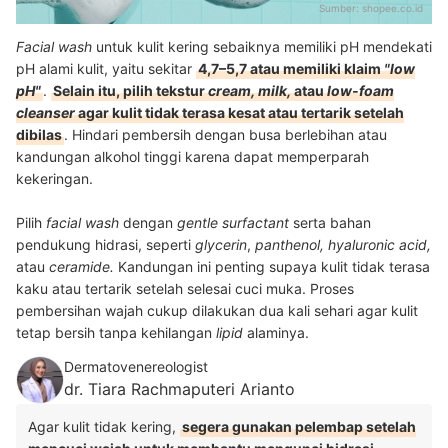
Sumber:
shopee.co.id
Facial wash
untuk kulit kering sebaiknya memiliki pH mendekati
pH alami kulit, yaitu sekitar
4,7–5,7 atau memiliki klaim
"low
pH"
.
Selain itu, pilih tekstur
cream, milk,
atau
low-foam
cleanser
agar kulit tidak terasa kesat atau tertarik setelah
dibilas
. Hindari pembersih dengan busa berlebihan atau
kandungan alkohol tinggi karena dapat memperparah
kekeringan.
Pilih
facial wash
dengan
gentle surfactant
serta bahan
pendukung hidrasi, seperti
glycerin
,
panthenol, hyaluronic acid,
atau
ceramide.
Kandungan ini penting supaya kulit tidak terasa
kaku atau tertarik setelah selesai cuci muka. Proses
pembersihan wajah cukup dilakukan dua kali sehari agar kulit
tetap bersih tanpa kehilangan
lipid
alaminya.
Dermatovenereologist
dr. Tiara Rachmaputeri Arianto
Agar kulit tidak kering,
segera gunakan pelembap setelah