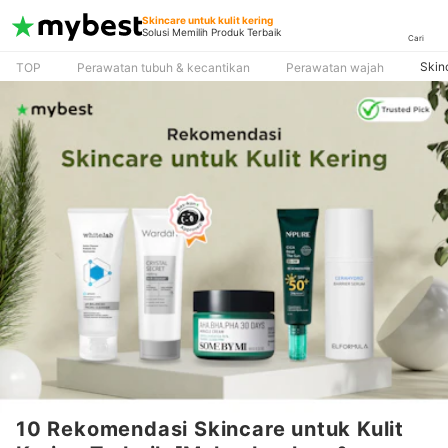
Skincare untuk kulit kering
Solusi Memilih Produk Terbaik
Cari
Skinc
TOP
Perawatan tubuh & kecantikan
Perawatan wajah
10 Rekomendasi Skincare untuk Kulit