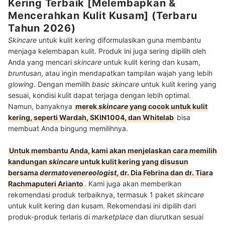
Kering Terbaik [Melembapkan &
Mencerahkan Kulit Kusam] (Terbaru
Tahun 2026)
Skincare
untuk kulit kering diformulasikan guna membantu
menjaga kelembapan kulit. Produk ini juga sering dipilih oleh
Anda yang mencari
skincare
untuk kulit kering dan kusam,
bruntusan
, atau ingin mendapatkan tampilan wajah yang lebih
glowing
. Dengan memilih
basic skincare
untuk kulit kering yang
sesuai, kondisi kulit dapat terjaga dengan lebih optimal.
Namun, banyaknya
merek
skincare
yang cocok untuk kulit
kering, seperti Wardah, SKIN1004, dan Whitelab
bisa
membuat Anda bingung memilihnya.
Untuk membantu Anda, kami akan menjelaskan cara memilih
kandungan
skincare
untuk kulit kering yang disusun
bersama
dermatovenereologist
, dr. Dia Febrina dan dr. Tiara
Rachmaputeri Arianto
. Kami juga akan memberikan
rekomendasi produk terbaiknya, termasuk 1 paket
skincare
untuk kulit kering dan kusam. Rekomendasi ini dipilih dari
produk-produk terlaris di
marketplace
dan diurutkan sesuai