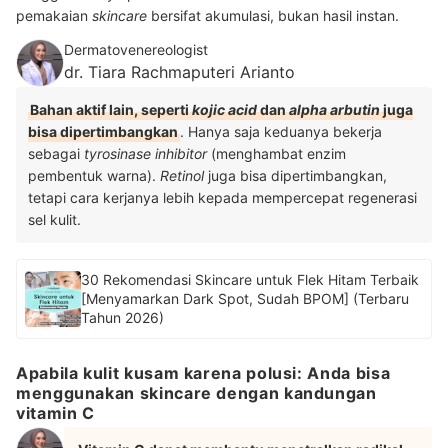
pemakaian
skincare
bersifat akumulasi, bukan hasil instan.
Dermatovenereologist
dr. Tiara Rachmaputeri Arianto
Bahan aktif lain, seperti
kojic acid
dan
alpha arbutin
juga
bisa dipertimbangkan
. Hanya saja keduanya bekerja
sebagai
tyrosinase
inhibitor
(menghambat enzim
pembentuk warna).
Retinol
juga bisa dipertimbangkan,
tetapi cara kerjanya lebih kepada mempercepat regenerasi
sel kulit.
30 Rekomendasi Skincare untuk Flek Hitam Terbaik
[Menyamarkan Dark Spot, Sudah BPOM] (Terbaru
Tahun 2026)
Apabila kulit kusam karena polusi: Anda bisa
menggunakan skincare dengan kandungan
vitamin C