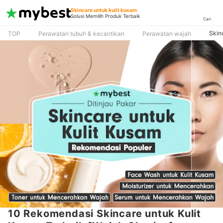
Skincare untuk kulit kusam
Solusi Memilih Produk Terbaik
Cari
Skin
TOP
Perawatan tubuh & kecantikan
Perawatan wajah
10 Rekomendasi Skincare untuk Kulit