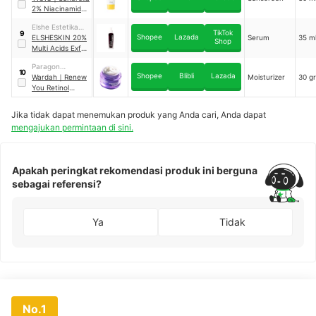
+ Mandarin
2% Niacinamide
Orange Fruit
Brightening
Extract Serum
Elshe Estetika
Suncreen
TikTok
9
Shopee
Lazada
Nusantara
ELSHESKIN 20%
Serum
35 m
Shop
Multi Acids Exfo
Peeling Solution
Paragon
10
Shopee
Blibli
Lazada
Technology and
Wardah
｜
Renew
Moisturizer
30 g
Innovation
You Retinol
Microcaps
Matrixyl™ 3000
Jika tidak dapat menemukan produk yang Anda cari, Anda dapat
Lift & Rejuvenate
mengajukan permintaan di sini.
Night Moisturizer
Apakah peringkat rekomendasi produk ini berguna
sebagai referensi?
Ya
Tidak
No.1