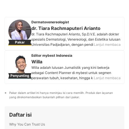
Dermatovenereologist
dr. Tiara Rachmaputeri Arianto
dr. Tiara Rachmaputeri Arianto, Sp.D.V.E. adalah dokter
spesialis Dermatologi, Venereologi, dan Estetika lulusan
Pakar
Universitas Padjadjaran, dengan pendidikan
Lanjut membaca
kedokteran dari Universitas Pelita Harapan. Saat ini ia
aktif berpraktik di rumah sakit serta klinik kulit dan
Editor mybest Indonesia
estetika di Jakarta dan Depok. dr. Tiara memiliki minat
Willa
pada terapi estetika, penyakit kulit, serta edukasi
Willa adalah lulusan Jurnalistik yang kini bekerja
kesehatan, dan juga aktif dalam kegiatan akademik
sebagai Content Planner di mybest untuk segmen
Penyunting
serta penelitian dengan publikasi ilmiah nasional dan
perawatan tubuh, kesehatan, hingga kebutuhan sehari-
Lanjut membaca
internasional.
hari. Berpengalaman 4 tahun sebagai reporter di
Profil dr. Tiara Rachmaputeri Arianto
Kompas Gramedia Majalah pada divisi Women &
Pakar dalam artikel ini hanya meninjau isi cara memilih. Produk dan layanan 
Children, serta hampir 1 tahun di Social Media
yang direkomendasikan bukanlah pilihan dari pakar.
Marketing untuk brand skincare dan suplemen, ia
terbiasa menulis artikel berbasis riset pasar yang sesuai
kebutuhan pengguna. Saat menyusun panduan memilih
Daftar isi
produk, Willa banyak menganalisis tren dan
mewawancarai dermatologis sampai dokter gizi untuk
Why You Can Trust Us
memastikan informasi akurat dan tepercaya.