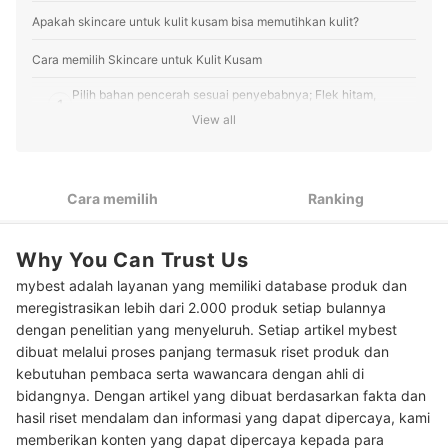
Profil Willa
Apakah skincare untuk kulit kusam bisa memutihkan kulit?
Cara memilih Skincare untuk Kulit Kusam
Pilih bahan pencerah sesuai penyebabnya; Flek hitam,
1
melasma, bekas jerawat, polusi, atau sel kulit mati
View all
Untuk hasil yang lebih maksimal, gunakan basic skincare
2
(face wash, moisturizer, sunscreen) dan serum
Cara memilih
Ranking
Sesuaikan tekstur skincare dengan keadaan kulit Anda; gel
3
untuk kulit berminyak dan krim untuk kulit kering
Why You Can Trust Us
Peringkat Skincare untuk Kulit Kusam Terbaik
mybest adalah layanan yang memiliki database produk dan
Baca juga rekomendasi produk skincare lain untuk mengatasi kulit
meregistrasikan lebih dari 2.000 produk setiap bulannya
kusam di sini
dengan penelitian yang menyeluruh. Setiap artikel mybest
dibuat melalui proses panjang termasuk riset produk dan
kebutuhan pembaca serta wawancara dengan ahli di
bidangnya. Dengan artikel yang dibuat berdasarkan fakta dan
hasil riset mendalam dan informasi yang dapat dipercaya, kami
memberikan konten yang dapat dipercaya kepada para