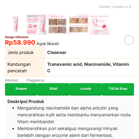
Sumber:
shopee.co.id
Harga referensi
Rp58.990
Agak Murah
Jenis produk
Cleanser
Kandungan
Tranexamic acid, Niacinamide, Vitamin
pencerah
C
Alkohol
Fragrance
Shopee
Blibli
Lazada
TikTok Shop
Deskripsi Produk
Mengandung
niacinamide
dan
alpha arbutin
yang
mencerahkan kulit serta membantu menyamarkan noda
hitam membandel
Membersihkan pori sekaligus mengurangi minyak
berlebih dengan
enzyme
alami dari fermentasi,