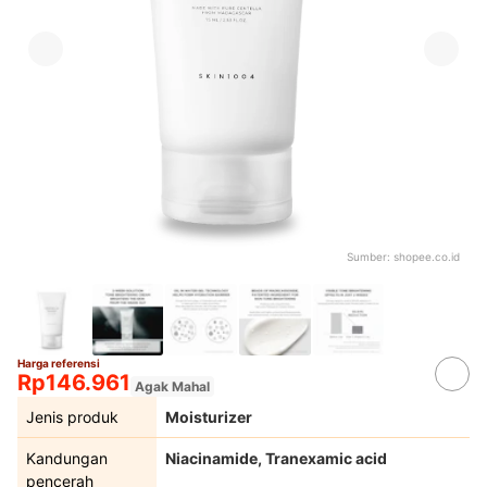
Sumber:
shopee.co.id
Harga referensi
Rp146.961
Agak Mahal
Jenis produk
Moisturizer
Kandungan
Niacinamide, Tranexamic acid
pencerah