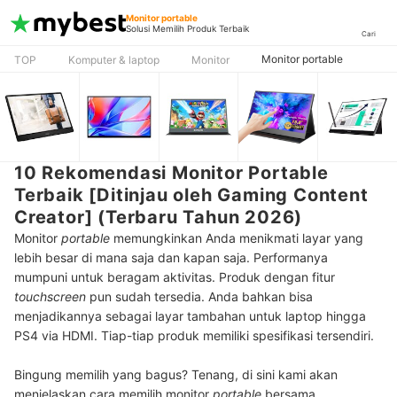
Monitor portable
Solusi Memilih Produk Terbaik
Cari
Monitor portable
TOP
Komputer & laptop
Monitor
10 Rekomendasi Monitor Portable
Terbaik [Ditinjau oleh Gaming Content
Creator] (Terbaru Tahun 2026)
Monitor
portable
memungkinkan Anda menikmati layar yang
lebih besar di mana saja dan kapan saja. Performanya
mumpuni untuk beragam aktivitas. Produk dengan fitur
touchscreen
pun sudah tersedia. Anda bahkan bisa
menjadikannya sebagai layar tambahan untuk laptop hingga
PS4 via HDMI. Tiap-tiap produk memiliki spesifikasi tersendiri.
Bingung memilih yang bagus? Tenang, di sini kami akan
menjelaskan cara memilih monitor
portable
bersama