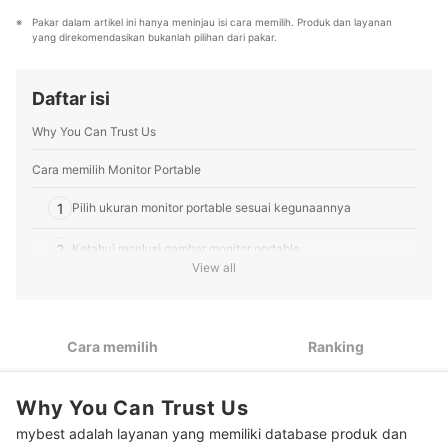
terbaik bagi lebih dari 3 juta user per bulannya.
gaming Indonesia.
Pakar dalam artikel ini hanya meninjau isi cara memilih. Produk dan layanan 
Berbagai tema konten, mulai dari kosmetik, kebutuhan
Profil Faynilla
yang direkomendasikan bukanlah pilihan dari pakar.
sehari-hari, elektronik rumah tangga, hingga jasa bisa
ditemukan di mybest.
Profil Tim Editorial mybest
Daftar isi
Why You Can Trust Us
Cara memilih Monitor Portable
1
Pilih ukuran monitor portable sesuai kegunaannya
2
Ketahui resolusi gambar monitor portable
View all
3
Periksa angka response time monitor portable
4
Kenali fitur monitor portable
Cara memilih
Ranking
5
Pastikan monitor portable memiliki port yang Anda butuhkan
Why You Can Trust Us
Peringkat Monitor Portable Terbaik
mybest adalah layanan yang memiliki database produk dan