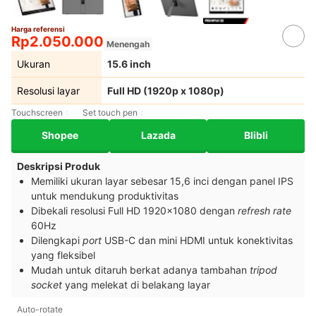
Harga referensi
Rp2.050.000
Menengah
Ukuran
15.6 inch
Resolusi layar
Full HD (1920p x 1080p)
Touchscreen
Set touch pen
Shopee
Lazada
Blibli
Deskripsi Produk
Memiliki ukuran layar sebesar 15,6 inci dengan panel IPS
untuk mendukung produktivitas
Dibekali resolusi Full HD 1920x1080 dengan
refresh rate
60Hz
Dilengkapi
port
USB-C dan mini HDMI untuk konektivitas
yang fleksibel
Mudah untuk ditaruh berkat adanya tambahan
tripod
socket
yang melekat di belakang layar
Auto-rotate