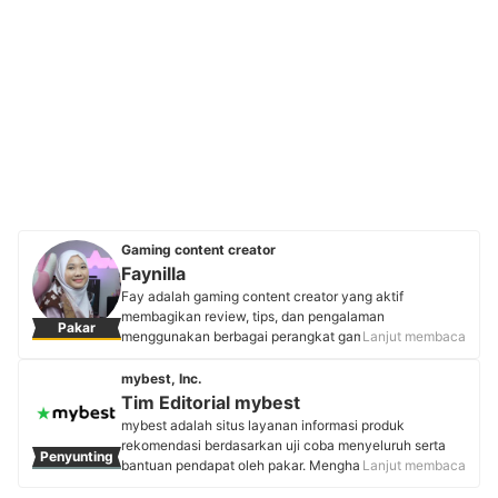
Gaming content creator
Faynilla
Fay adalah gaming content creator yang aktif
membagikan review, tips, dan pengalaman
Pakar
menggunakan berbagai perangkat gaming. Ia memulai
Lanjut membaca
karier sebagai content creator di YouTube sejak 2019
melalui kanal “Low Tech” dan di TikTok sejak 2020
mybest, Inc.
dengan akun “faynillaa”. Selama perjalanannya, Fay 2
Tim Editorial mybest
kali memenangkan lomba review dari Digital Alliance,
mybest adalah situs layanan informasi produk
juara lomba modding keyboard dari Fantech, dan
rekomendasi berdasarkan uji coba menyeluruh serta
Penyunting
pemenang lomba pamer setup oleh Enter Computer.
bantuan pendapat oleh pakar. Menghasilkan konten
Lanjut membaca
Dengan pengalaman dan keahliannya, Fay menjadi
setiap hari, mybest menyediakan pengalaman memilih
salah satu kreator yang dikenal luas di komunitas