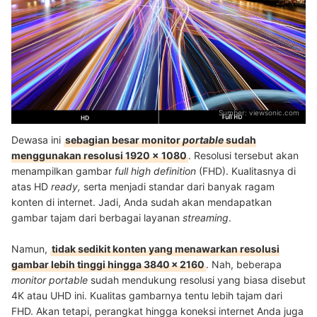
Sumber:
viewsonic.com
Dewasa ini
sebagian besar monitor
portable
sudah
menggunakan resolusi 1920 x 1080
. Resolusi tersebut akan
menampilkan gambar
full high definition
(FHD). Kualitasnya di
atas HD
r
eady,
serta menjadi standar dari banyak ragam
konten di internet. Jadi, Anda sudah akan mendapatkan
gambar tajam dari berbagai layanan
streaming
.
Namun,
tidak sedikit konten yang menawarkan resolusi
gambar lebih tinggi hingga 3840 × 2160
. Nah, beberapa
monitor portable
sudah mendukung resolusi yang biasa disebut
4K atau UHD ini. Kualitas gambarnya tentu lebih tajam dari
FHD. Akan tetapi, perangkat hingga koneksi internet Anda juga