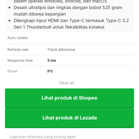
sistem operasi Windows, Android, dan macOS
Desain ultratipis dan ringkas dengan bobot 525 gram
mudah dibawa bepergian
Dilengkapi
input
HDMI dan Type-C termasuk Type-C 3.2
Gen 1 Thunderbolt untuk fleksibilitas koneksi
Auto-rotate
Refresh rate
Tidak diketahui
Response time
3 ms
Panel
IPS
View all
Lihat produk di Shopee
Lihat produk di Lazada
Laporkan informasi yang kurang tepat