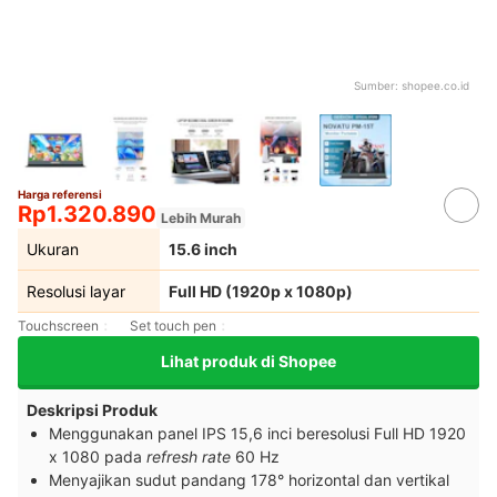
Sumber:
shopee.co.id
Harga referensi
Rp1.320.890
Lebih Murah
Ukuran
15.6 inch
Resolusi layar
Full HD (1920p x 1080p)
Touchscreen
Set touch pen
Lihat produk di Shopee
Deskripsi Produk
Menggunakan panel IPS 15,6 inci beresolusi Full HD 1920
x 1080 pada
refresh rate
60 Hz
Menyajikan sudut pandang 178° horizontal dan vertikal