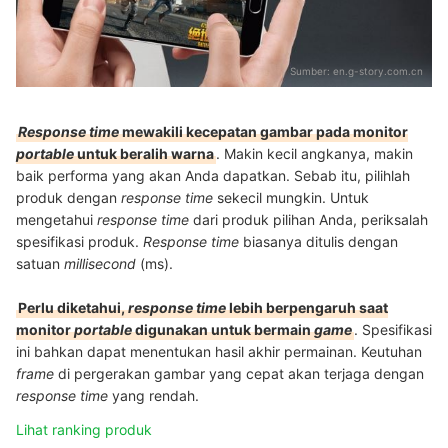
Sumber:
en.g-story.com.cn
Response time
mewakili kecepatan gambar pada monitor
portable
untuk beralih warna
. Makin kecil angkanya, makin
baik performa yang akan Anda dapatkan. Sebab itu, pilihlah
produk dengan
response time
sekecil mungkin. Untuk
mengetahui
response time
dari produk pilihan Anda, periksalah
spesifikasi produk.
Response time
biasanya ditulis dengan
satuan
millisecond
(ms).
Perlu diketahui,
response time
lebih berpengaruh saat
monitor
portable
digunakan untuk bermain
game
. Spesifikasi
ini bahkan dapat menentukan hasil akhir permainan. Keutuhan
frame
di pergerakan gambar yang cepat akan terjaga dengan
response time
yang rendah.
Lihat ranking produk