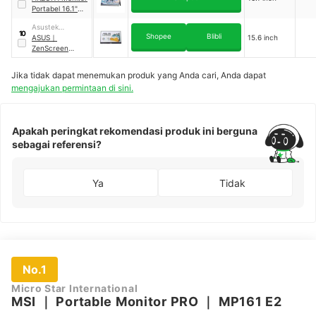
Portabel 16.1"
｜
Z3FC
Asustek
10
Shopee
Blibli
Computer
ASUS
｜
15.6 inch
Incorporation
ZenScreen
Touch
｜
MB16AMTR
Jika tidak dapat menemukan produk yang Anda cari, Anda dapat
mengajukan permintaan di sini.
Apakah peringkat rekomendasi produk ini berguna
sebagai referensi?
Ya
Tidak
No.1
Micro Star International
MSI
｜
Portable Monitor PRO
｜
MP161 E2