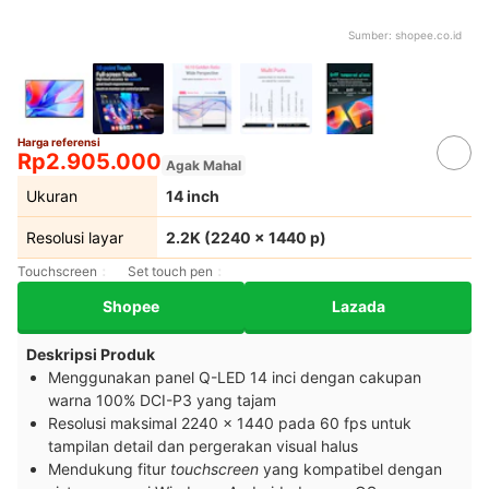
Sumber:
shopee.co.id
Harga referensi
Rp2.905.000
Agak Mahal
Ukuran
14 inch
Resolusi layar
2.2K (2240 x 1440 p)
Touchscreen
Set touch pen
Shopee
Lazada
Deskripsi Produk
Menggunakan panel Q-LED 14 inci dengan cakupan
warna 100% DCI-P3 yang tajam
Resolusi maksimal 2240 x 1440 pada 60 fps untuk
tampilan detail dan pergerakan visual halus
Mendukung fitur
touchscreen
yang kompatibel dengan