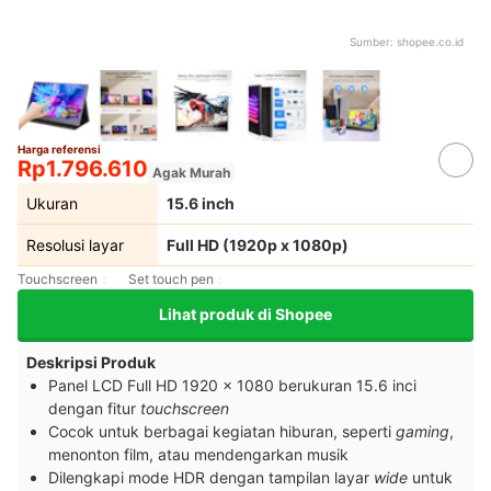
Sumber:
shopee.co.id
Harga referensi
Rp1.796.610
Agak Murah
Ukuran
15.6 inch
Resolusi layar
Full HD (1920p x 1080p)
Touchscreen
Set touch pen
Lihat produk di Shopee
Deskripsi Produk
Panel LCD Full HD 1920 x 1080 berukuran 15.6 inci
dengan fitur
touchscreen
Cocok untuk berbagai kegiatan hiburan, seperti
gaming
,
menonton film, atau mendengarkan musik
Dilengkapi mode HDR dengan tampilan layar
wide
untuk