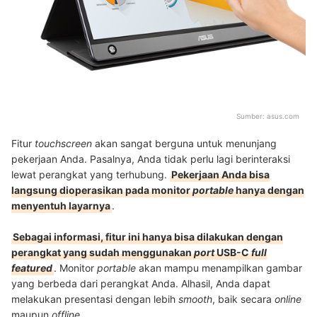
Sumber:
asus.com
Fitur
touchscreen
akan sangat berguna untuk menunjang
pekerjaan Anda. Pasalnya, Anda tidak perlu lagi berinteraksi
lewat perangkat yang terhubung.
Pekerjaan Anda bisa
langsung dioperasikan pada monitor
portable
hanya dengan
menyentuh layarnya
.
Sebagai informasi, fitur ini hanya bisa dilakukan dengan
perangkat yang sudah menggunakan
port
USB-C
full
featured
. Monitor
portable
akan mampu menampilkan gambar
yang berbeda dari perangkat Anda. Alhasil, Anda dapat
melakukan presentasi dengan lebih
smooth
, baik secara
online
maupun
offline
.