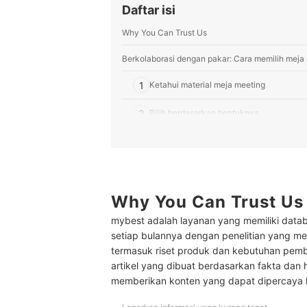
Daftar isi
Why You Can Trust Us
Berkolaborasi dengan pakar: Cara memilih meja 
1
Ketahui material meja meeting
2
Pilih berdasarkan bentuknya
3
Periksa ukuran dan jumlah maksimal pe
4
Pastikan keunggulan tambahannya sesua
Why You Can Trust Us
Peringkat Meja Rapat Terbaik
mybest adalah layanan yang memiliki datab
Pertanyaan umum seputar meja rapat
setiap bulannya dengan penelitian yang men
termasuk riset produk dan kebutuhan pem
artikel yang dibuat berdasarkan fakta dan 
memberikan konten yang dapat dipercaya