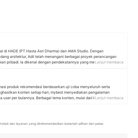
ipal di HADE (PT Hasta Asri Dharma) dan AMA Studio. Dengan
bidang arsitektur, Adil telah menangani berbagai proyek perancangan
nian pribadi. Ia dikenal dengan pendekatannya yang mengedepankan
Lanjut membaca
an inovasi desain. Selain berkarya secara profesional, Adil juga aktif
ilayah Bekasi.
rmasi produk rekomendasi berdasarkan uji coba menyeluruh serta
nghasilkan konten setiap hari, mybest menyediakan pengalaman
uta user per bulannya. Berbagai tema konten, mulai dari kosmetik,
Lanjut membaca
 rumah tangga, hingga jasa bisa ditemukan di mybest.
. Produk dan layanan yang direkomendasikan bukanlah pilihan dari pakar.