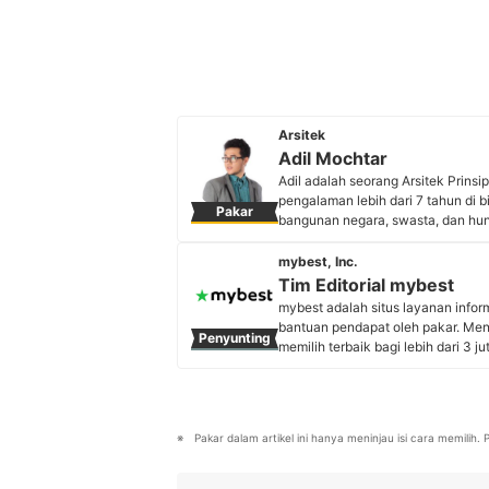
Arsitek
Adil Mochtar
Adil adalah seorang Arsitek Prins
pengalaman lebih dari 7 tahun di 
Pakar
bangunan negara, swasta, dan hu
arsitektur berwawasan lingkungan d
di Ikatan Arsitek Indonesia (IAI) W
mybest, Inc.
Profil Adil Mochtar
Tim Editorial mybest
mybest adalah situs layanan info
bantuan pendapat oleh pakar. Me
Penyunting
memilih terbaik bagi lebih dari 3 j
kebutuhan sehari-hari, elektronik
Profil Tim Editorial mybest
Pakar dalam artikel ini hanya meninjau isi cara memilih