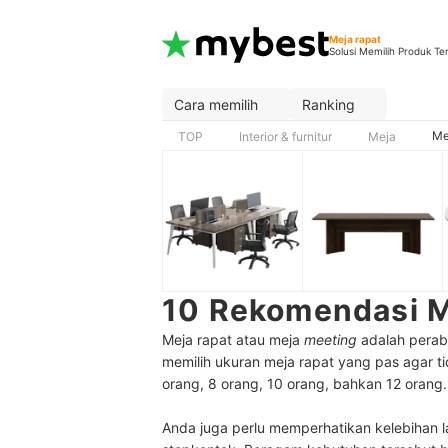
Meja rapat
Solusi Memilih Produk Te
Cara memilih
Ranking
Me
TOP
Interior & furnitur
Meja
10 Rekomendasi M
Meja rapat atau meja
meeting
adalah perabo
memilih ukuran meja rapat yang pas agar 
orang, 8 orang, 10 orang, bahkan 12 orang
Anda juga perlu memperhatikan kelebihan lai