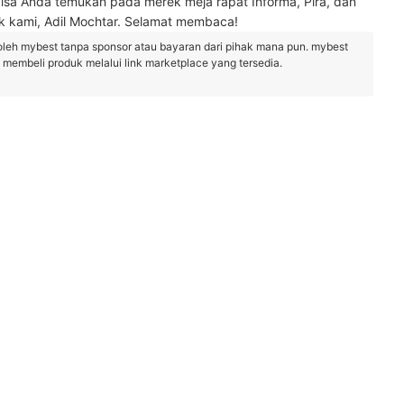
bisa Anda temukan pada merek meja rapat
Informa, Pira, dan
itek kami, Adil Mochtar. Selamat membaca!
oleh mybest tanpa sponsor atau bayaran dari pihak mana pun. mybest
embeli produk melalui link marketplace yang tersedia.