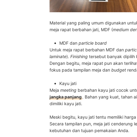
Material yang paling umum digunakan unt
meja rapat berbahan jati, MDF (
medium dens
MDF dan
particle board
Untuk meja rapat berbahan MDF dan
parti
laminate
).
Finishing
tersebut banyak dipilih
Dengan begitu, meja rapat pun akan terlihat 
fokus pada tampilan meja dan
budget
rend
Kayu jati
Meja
meeting
berbahan kayu jati cocok u
jangka panjang
. Bahan yang kuat, tahan ai
dimiliki kayu jati.
Meski begitu, kayu jati tentu memiliki har
Secara tampilan pun, meja jati cenderung le
kebutuhan dan tujuan pemakaian Anda.