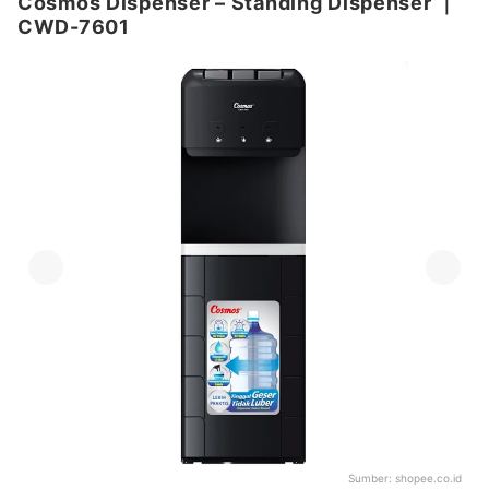
Cosmos Dispenser – Standing Dispenser
｜
CWD-7601
Sumber:
shopee.co.id