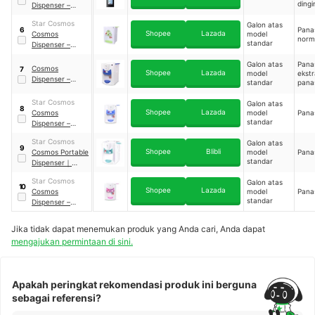
dingi
Dispenser –
Standing
Star Cosmos
Galon atas
Dispenser
｜
Pana
6
Shopee
Lazada
Cosmos
model
CWD-7601
norm
standar
Dispenser –
Portable
Galon atas
Pana
Dispenser
｜
Cosmos
7
Shopee
Lazada
model
ekstr
CWD-1150 P
Dispenser –
standar
pana
Portable
norm
Dispenser Extra
Star Cosmos
Galon atas
8
Hot & Fresh
｜
Shopee
Lazada
Cosmos
model
Panas
CWD-1180
standar
Dispenser –
Portable
Star Cosmos
Galon atas
Dispenser
｜
9
Shopee
Blibli
Cosmos Portable
model
Panas
CWD-1310
standar
Dispenser
｜
CWD-1320
Star Cosmos
Galon atas
10
Shopee
Lazada
Cosmos
model
Panas
standar
Dispenser –
Portable
Dispenser
｜
Jika tidak dapat menemukan produk yang Anda cari, Anda dapat
CWD-1300
mengajukan permintaan di sini.
Apakah peringkat rekomendasi produk ini berguna
sebagai referensi?