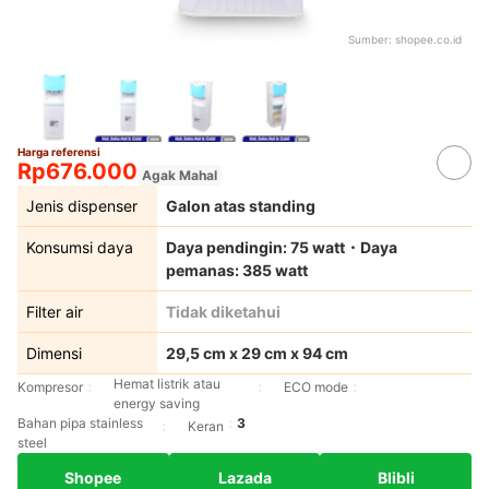
Sumber:
shopee.co.id
Harga referensi
Rp676.000
Agak Mahal
Jenis dispenser
Galon atas standing
Konsumsi daya
Daya pendingin: 75 watt・Daya
pemanas: 385 watt
Filter air
Tidak diketahui
Dimensi
29,5 cm x 29 cm x 94 cm
Hemat listrik atau
Kompresor
ECO mode
energy saving
Bahan pipa stainless
3
Keran
steel
Shopee
Lazada
Blibli