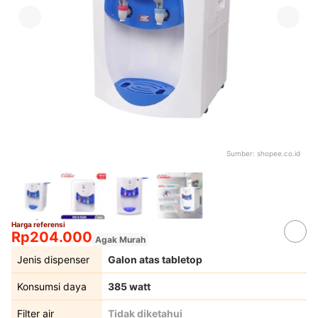
Sumber:
shopee.co.id
Harga referensi
Rp204.000
Agak Murah
Jenis dispenser
Galon atas tabletop
Konsumsi daya
385 watt
Filter air
Tidak diketahui