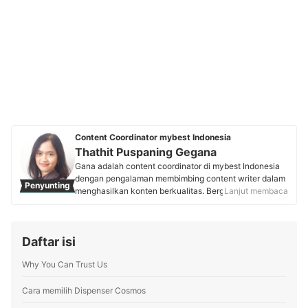
Content Coordinator mybest Indonesia
Thathit Puspaning Gegana
Gana adalah content coordinator di mybest Indonesia
dengan pengalaman membimbing content writer dalam
Penyunting
menghasilkan konten berkualitas. Bergabung di mybest
Lanjut membaca
sejak 2019, ia rutin berkolaborasi dengan pakar
berbagai bidang, termasuk ahli gadget dan elektronik
rumah tangga, untuk menyajikan informasi akurat
Daftar isi
dalam konten-kontennya. Selama dua tahun terakhir,
Gana juga memimpin tim product specialist,
Why You Can Trust Us
memastikan lebih dari 200 produk dalam database
yang didaftarkan setiap bulannya sesuai dengan
kebutuhan pengguna.
Cara memilih Dispenser Cosmos
Profil Thathit Puspaning Gegana