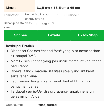
Dimensi
33,5 cm x 33,5 cm x 45 cm
Hemat listrik atau
Kompresor
ECO mode
energy saving
Bahan pipa stainless
2
Keran
steel
Shopee
Lazada
TikTok Shop
Deskripsi Produk
Dispenser Cosmos
hot
and
fresh
yang bisa memanaskan
air sampai 92°C
Memiliki suhu panas yang pas untuk membuat kopi tanpa
perlu repot
Dibekali tangki material
stainless steel
yang antikarat
serta tahan lama
Lebih aman dari jangkauan anak berkat fitur kunci
pangaman panas
Terdapat
cup holder
di sisi dispenser untuk menaruh
gelas minum Anda
Water output
Panas, Normal