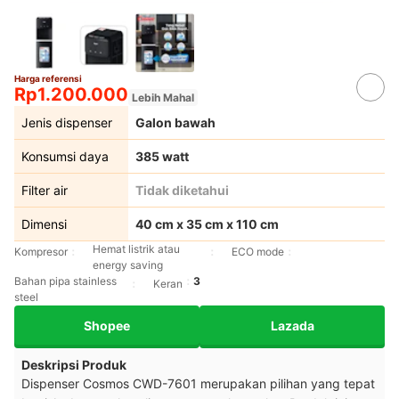
Harga referensi
Rp1.200.000
Lebih Mahal
Jenis dispenser
Galon bawah
Konsumsi daya
385 watt
Filter air
Tidak diketahui
Dimensi
40 cm x 35 cm x 110 cm
Hemat listrik atau
Kompresor
ECO mode
energy saving
Bahan pipa stainless
3
Keran
steel
Shopee
Lazada
Deskripsi Produk
Dispenser Cosmos CWD-7601 merupakan pilihan yang tepat