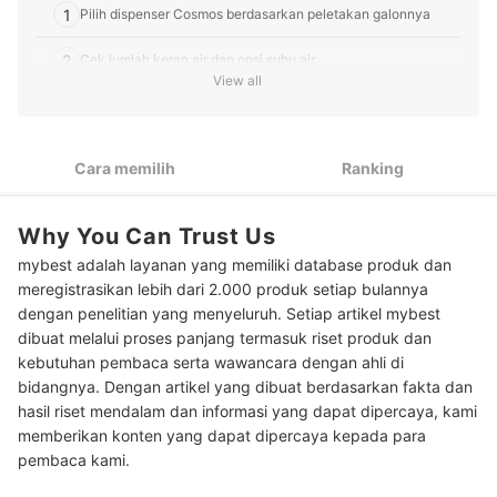
1
Pilih dispenser Cosmos berdasarkan peletakan galonnya
2
Cek jumlah keran air dan opsi suhu air
View all
3
Pertimbangkan fitur tambahan pada dispenser
4
Perhatikan daya listrik dari dispenser Cosmos
Cara memilih
Ranking
Peringkat Dispenser Cosmos Terbaik
Why You Can Trust Us
Baca juga rekomendasi dispenser dari merek lainnya di sini
mybest adalah layanan yang memiliki database produk dan
meregistrasikan lebih dari 2.000 produk setiap bulannya
dengan penelitian yang menyeluruh. Setiap artikel mybest
dibuat melalui proses panjang termasuk riset produk dan
kebutuhan pembaca serta wawancara dengan ahli di
bidangnya. Dengan artikel yang dibuat berdasarkan fakta dan
hasil riset mendalam dan informasi yang dapat dipercaya, kami
memberikan konten yang dapat dipercaya kepada para
pembaca kami.