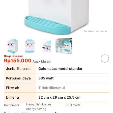
Sumber:
cosmos.id
Harga referensi
Rp155.000
Agak Murah
Jenis dispenser
Galon atas model standar
Konsumsi daya
385 watt
Filter air
Tidak diketahui
Dimensi
32 cm x 29 cm x 25,5 cm
Hemat listrik atau
Kompresor
ECO mode
energy saving