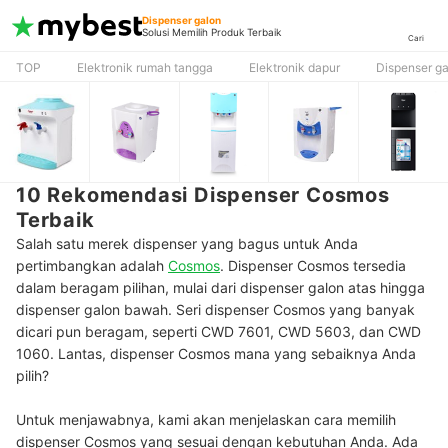
Dispenser galon
Solusi Memilih Produk Terbaik
Cari
TOP
Elektronik rumah tangga
Elektronik dapur
Dispenser ga
10 Rekomendasi Dispenser Cosmos
Terbaik
Salah satu merek dispenser yang bagus untuk Anda
pertimbangkan adalah
Cosmos
.
Dispenser Cosmos tersedia
dalam beragam pilihan, mulai dari dispenser galon atas hingga
dispenser galon bawah. Seri dispenser Cosmos yang banyak
dicari pun beragam, seperti CWD 7601, CWD 5603, dan CWD
1060. Lantas, dispenser Cosmos mana yang sebaiknya Anda
pilih?
Untuk menjawabnya, kami akan menjelaskan cara memilih
dispenser Cosmos yang sesuai dengan kebutuhan Anda. Ada