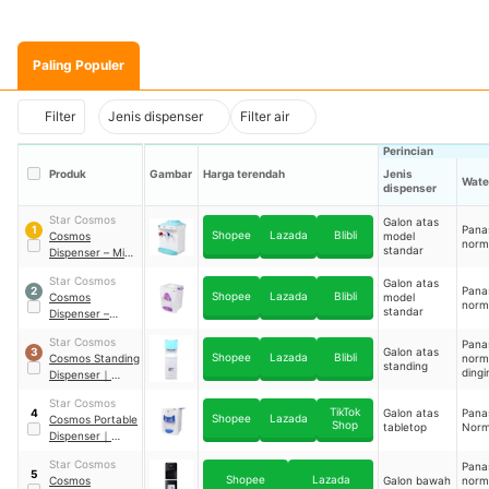
Paling Populer
Filter
Jenis dispenser
Filter air
Perincian
Produk
Gambar
Harga terendah
Jenis
Wate
dispenser
Star Cosmos
Galon atas
Pana
1
Shopee
Lazada
Blibli
Cosmos
model
norm
standar
Dispenser – Mini
Portable
Star Cosmos
Galon atas
Dispenser
｜
Pana
2
Shopee
Lazada
Blibli
Cosmos
model
CWD-1060
norm
standar
Dispenser –
Portable
Star Cosmos
Pana
Dispenser
｜
Galon atas
3
Shopee
Lazada
Blibli
Cosmos Standing
norm
CWD-1138 P
standing
dingi
Dispenser
｜
CWD-5603
Star Cosmos
TikTok
Galon atas
Pana
4
Shopee
Lazada
Cosmos Portable
Shop
tabletop
Norm
Dispenser
｜
CWD-1170
Star Cosmos
Pana
5
Shopee
Lazada
Cosmos
Galon bawah
norm