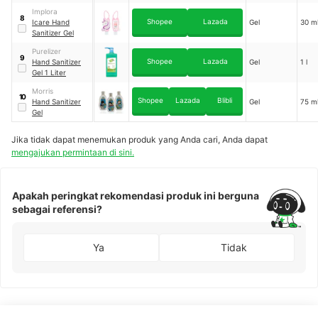
Implora
8
Shopee
Lazada
Icare Hand
Gel
30 m
Sanitizer Gel
Purelizer
9
Shopee
Lazada
Hand Sanitizer
Gel
1 l
Gel 1 Liter
Morris
10
Shopee
Lazada
Blibli
Hand Sanitizer
Gel
75 m
Gel
Jika tidak dapat menemukan produk yang Anda cari, Anda dapat
mengajukan permintaan di sini.
Apakah peringkat rekomendasi produk ini berguna
sebagai referensi?
Ya
Tidak