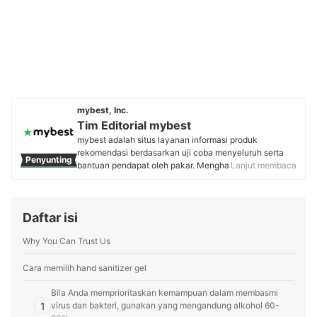
mybest, Inc.
Tim Editorial mybest
mybest adalah situs layanan informasi produk
rekomendasi berdasarkan uji coba menyeluruh serta
Penyunting
bantuan pendapat oleh pakar. Menghasilkan konten
Lanjut membaca
setiap hari, mybest menyediakan pengalaman memilih
terbaik bagi lebih dari 3 juta user per bulannya.
Berbagai tema konten, mulai dari kosmetik, kebutuhan
Daftar isi
sehari-hari, elektronik rumah tangga, hingga jasa bisa
ditemukan di mybest.
Why You Can Trust Us
Profil Tim Editorial mybest
Cara memilih hand sanitizer gel
Bila Anda memprioritaskan kemampuan dalam membasmi
1
virus dan bakteri, gunakan yang mengandung alkohol 60-