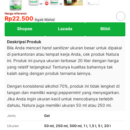
Harga referensi
Rp22.500
Agak Mahal
Shopee
Lazada
Blibli
Deskripsi Produk
Bila Anda mencari
hand sanitizer
ukuran besar untuk dipakai
di perkantoran atau tempat kerja Anda, cek produk Natura
ini. Produk ini punya ukuran terbesar 20 liter dengan harga
yang relatif terjangkau! Tentunya kualitas bahannya tak
kalah saing dengan produk ternama lainnya.
Dengan konsistensi alkohol 70%, produk ini tidak lengket di
tangan dan memiliki wangi
peppermint
yang menyegarkan.
Jika Anda ingin ukuran kecil untuk mencobanya terlebih
dahulu, Natura juga memiliki ukuran 50 ml atau 250 ml.
Jenis
Gel
Ukuran
50 ml, 250 ml, 500 ml, 1 l, 1,5 l, 5 l, 20 l