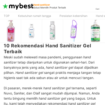
Hand sanitizer
Solusi Memilih Produk Terbaik
Cari
TOP
Kebutuhan rumah tangga
Peralatan kebersihan
Hand s
10 Rekomendasi Hand Sanitizer Gel
Terbaik
Meski sudah melewati masa pandemi, penggunaan
hand
sanitizer
tetap dianjurkan untuk digunakan sehari-hari. Dari
banyaknya jenis yang ada,
hand sanitizer gel
dapat dijadikan
pilihan.
Hand sanitizer gel
sangat praktis menjaga tangan tetap
higienis saat tak ada sabun atau air untuk mencuci tangan.
Di pasaran, merek-merek
hand sanitizer gel
ternama, seperti
Nuvo, Saniter, dan Olaif sangat mudah dijumpai. Namun, Anda
tentu bingung memilih
hand sanitizer gel
yang bagus. Untuk
itu, kami telah menyediakan rekomendasi
hand sanitizer gel