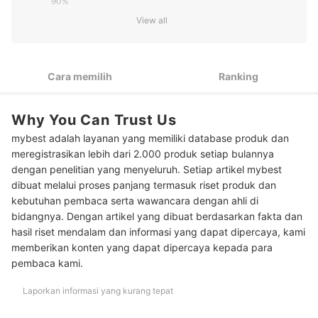
90%
View all
Jika Anda mengutamakan aromanya, cari yang kandungan
2
alkoholnya rendah; Lebih nyaman lagi yang mengandung
pelembap
Cara memilih
Ranking
Untuk pemakaian banyak orang, pilih kemasan pump yang
3
volumenya lebih besar atau jeriken sebagai persediaan
Peringkat Hand Sanitizer Gel Terbaik
Why You Can Trust Us
mybest adalah layanan yang memiliki database produk dan
meregistrasikan lebih dari 2.000 produk setiap bulannya
dengan penelitian yang menyeluruh. Setiap artikel mybest
dibuat melalui proses panjang termasuk riset produk dan
kebutuhan pembaca serta wawancara dengan ahli di
bidangnya. Dengan artikel yang dibuat berdasarkan fakta dan
hasil riset mendalam dan informasi yang dapat dipercaya, kami
memberikan konten yang dapat dipercaya kepada para
pembaca kami.
Laporkan informasi yang kurang tepat