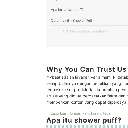
Apa itu shower puff?
Cara memilih Shower Puff
1
Pilih berdasarkan bentuknya
2
Cek ada tidaknya tali gantungan
3
Periksa isi dalam satu setnya
4
Perhatikan ukurannya
Why You Can Trust Us
mybest adalah layanan yang memiliki datab
Peringkat Shower Puff Terbaik
setiap bulannya dengan penelitian yang men
Cara merawat shower puff
termasuk riset produk dan kebutuhan pem
artikel yang dibuat berdasarkan fakta dan 
Baca juga rekomendasi produk peralatan mandi l
memberikan konten yang dapat dipercaya
Laporkan informasi yang kurang tepat
Apa itu shower puff?