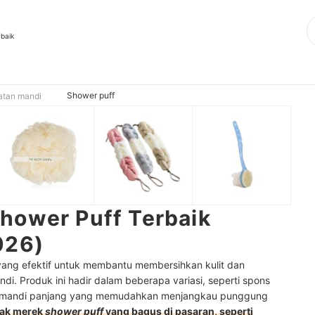
rbaik
Shower puff
atan mandi
hower Puff Terbaik
026)
yang efektif untuk membantu membersihkan kulit dan
i. Produk ini hadir dalam beberapa variasi, seperti spons
ns mandi panjang yang memudahkan menjangkau punggung
yak merek
shower puff
yang bagus di pasaran, seperti