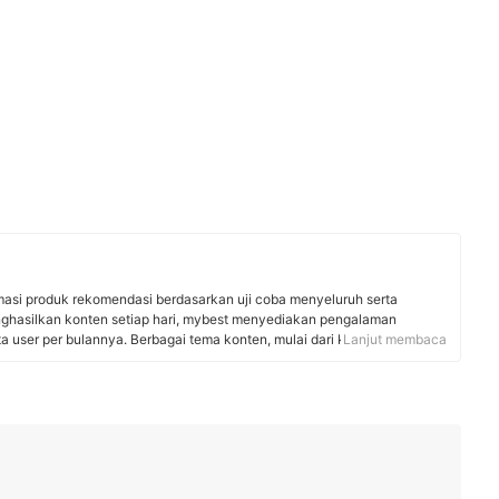
rmasi produk rekomendasi berdasarkan uji coba menyeluruh serta
nghasilkan konten setiap hari, mybest menyediakan pengalaman
uta user per bulannya. Berbagai tema konten, mulai dari kosmetik,
Lanjut membaca
 rumah tangga, hingga jasa bisa ditemukan di mybest.