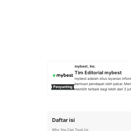
mybest, Inc.
Tim Editorial mybest
mybest adalah situs layanan info
bantuan pendapat oleh pakar. Me
Penyunting
memilih terbaik bagi lebih dari 3 j
kebutuhan sehari-hari, elektronik
Profil Tim Editorial mybest
Daftar isi
Why You Can Trust Us