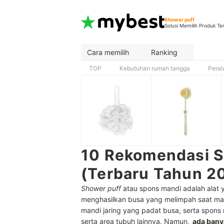
Shower puff
Solusi Memilih Produk Te
Cara memilih
Ranking
TOP
Kebutuhan rumah tangga
Peral
10 Rekomendasi S
(Terbaru Tahun 2
Shower puff
atau spons mandi adalah alat 
menghasilkan busa yang melimpah saat mand
mandi jaring yang padat busa, serta spo
serta area tubuh lainnya. Namun,
ada ban