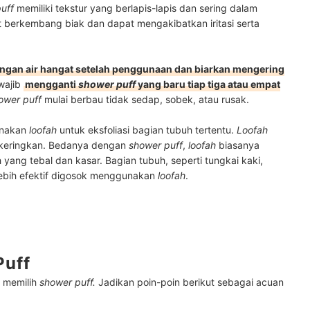
uff
memiliki tekstur yang berlapis-lapis dan sering dalam
t berkembang biak dan dapat mengakibatkan iritasi serta
ngan air hangat setelah penggunaan dan biarkan mengering
 wajib
mengganti
shower puff
yang baru tiap tiga atau empat
ower puff
mulai berbau tidak sedap, sobek, atau rusak.
unakan
loofah
untuk eksfoliasi bagian tubuh tertentu.
Loofah
dikeringkan. Bedanya dengan
shower puff
,
loofah
biasanya
 yang tebal dan kasar. Bagian tubuh, seperti tungkai kaki,
 lebih efektif digosok menggunakan
loofah
.
Puff
 memilih
shower puff.
Jadikan poin-poin berikut sebagai acuan