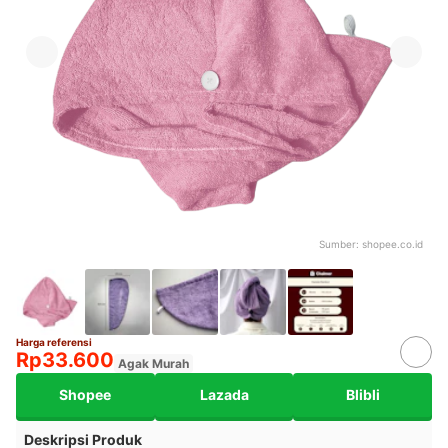
Sumber:
shopee.co.id
Harga referensi
Rp33.600
Agak Murah
Shopee
Lazada
Blibli
Deskripsi Produk