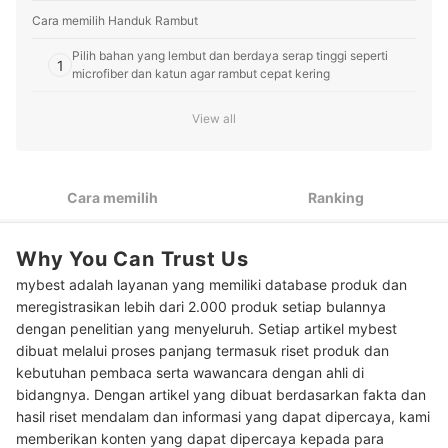
Cara memilih Handuk Rambut
Pilih bahan yang lembut dan berdaya serap tinggi seperti
1
microfiber dan katun agar rambut cepat kering
Pertimbangkan model handuk topi (drying cap) yang ringkas
2
View all
untuk dibawa traveling
Agar handuk tidak mudah bau, cari yang bahannya bersifat
3
antibakteri
Cara memilih
Ranking
Peringkat Handuk Rambut Terbaik
Why You Can Trust Us
Pertanyaan umum seputar mengeringkan rambut
mybest adalah layanan yang memiliki database produk dan
Baca juga rekomendasi produk handuk lainnya di sini
meregistrasikan lebih dari 2.000 produk setiap bulannya
dengan penelitian yang menyeluruh. Setiap artikel mybest
dibuat melalui proses panjang termasuk riset produk dan
kebutuhan pembaca serta wawancara dengan ahli di
bidangnya. Dengan artikel yang dibuat berdasarkan fakta dan
hasil riset mendalam dan informasi yang dapat dipercaya, kami
memberikan konten yang dapat dipercaya kepada para