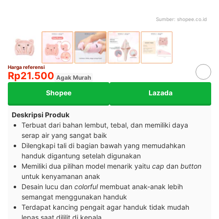
Sumber:
shopee.co.id
Harga referensi
Rp21.500
Agak Murah
Shopee
Lazada
Deskripsi Produk
Terbuat dari bahan lembut, tebal, dan memiliki daya
serap air yang sangat baik
Dilengkapi tali di bagian bawah yang memudahkan
handuk digantung setelah digunakan
Memiliki dua pilihan model menarik yaitu
cap
dan
button
untuk kenyamanan anak
Desain lucu dan
colorful
membuat anak-anak lebih
semangat menggunakan handuk
Terdapat kancing pengait agar handuk tidak mudah
lepas saat dililit di kepala