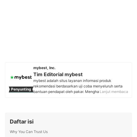
mybest, Inc.
Tim Editorial mybest
mybest adalah situs layanan informasi produk
rekomendasi berdasarkan uji coba menyeluruh serta
Penyunting
bantuan pendapat oleh pakar. Menghasilkan konten
Lanjut membaca
setiap hari, mybest menyediakan pengalaman memilih
terbaik bagi lebih dari 3 juta user per bulannya.
Berbagai tema konten, mulai dari kosmetik, kebutuhan
sehari-hari, elektronik rumah tangga, hingga jasa bisa
ditemukan di mybest.
Daftar isi
Profil Tim Editorial mybest
Why You Can Trust Us