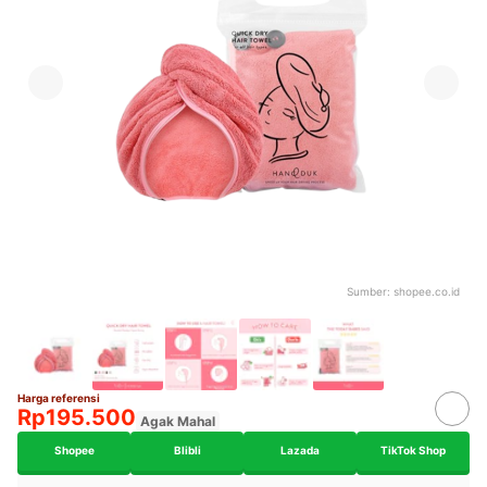
Sumber:
shopee.co.id
Harga referensi
Rp195.500
Agak Mahal
Shopee
Blibli
Lazada
TikTok Shop