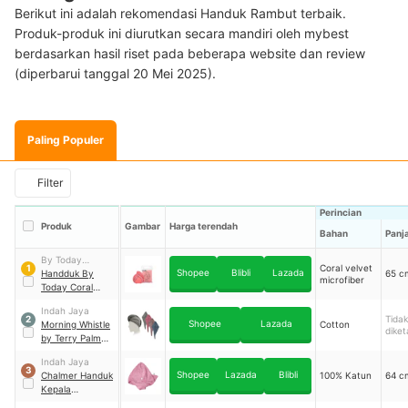
Berikut ini adalah rekomendasi Handuk Rambut terbaik.
Produk-produk ini diurutkan secara mandiri oleh mybest
berdasarkan hasil riset pada beberapa website dan review
(diperbarui tanggal 20 Mei 2025).
Paling Populer
Filter
Perincian
Produk
Gambar
Harga terendah
Bahan
Panj
By Today
Coral velvet
1
Shopee
Blibli
Lazada
Nusantara
Handduk By
65 c
microfiber
Today Coral
Velvet Microfiber
Indah Jaya
Hair Towel
Tidak
2
Shopee
Lazada
Morning Whistle
Cotton
diket
by Terry Palmer
Handuk Rambut
Indah Jaya
3
Shopee
Lazada
Blibli
Chalmer Handuk
100% Katun
64 c
Kepala
Pengering